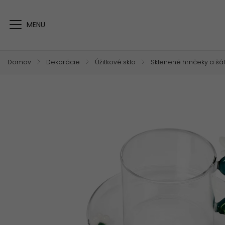
Domov
/
Dekorácie
/
Úžitkové sklo
/
Sklenené hrnčeky a šál