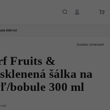
ule 300 ml
Značka:
Ichendorf
f Fruits &
sklenená šálka na
ýľ/bobule 300 ml
0 ml