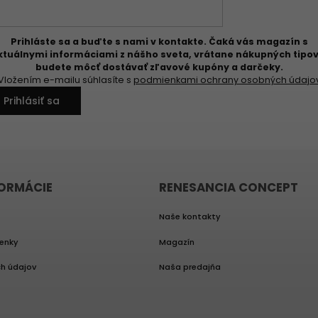
Prihláste sa a buďte s nami v kontakte. Čaká vás magazín s
ktuálnymi informáciami z nášho sveta, vrátane nákupných tipov
budete môcť dostávať zľavové kupóny a darčeky.
Vložením e-mailu súhlasíte s
podmienkami ochrany osobných údajo
Prihlásiť sa
FORMÁCIE
RENESANCIA CONCEPT
Naše kontakty
enky
Magazín
h údajov
Naša predajňa