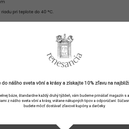
 cm
iadu pri teplote do 40 °C.
metre
Sklenené hrnčeky a šálky
8032397051381
Ichendorf
Sklenené šálky
 do nášho sveta vôní a
krásy
a získajte
10% zľavu
na najbliž
Fruits & Flowers
elnej báze, štandardne každý druhý týždeň, vám budeme prinášať magazín s 
Biela
,
Číra
,
Zelená
iami z nášho sveta vôní a krásy, vrátane nákupných tipov a odporúčaní.
Súčasn
budete môcť dostávať zľavové kupóny a darčeky.
Sklo
300 ml
7 cm