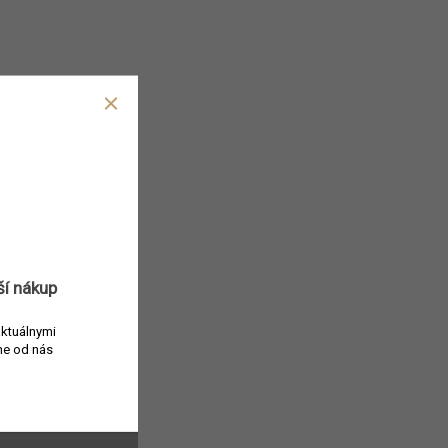
ší nákup
aktuálnymi
e od nás