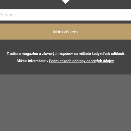
8/14 cm
Mám záujem
Podobné (8)
Z odberu magazínu a zľavových kupónov sa môžete kedykoľvek odhlásiť.
Bližšie informácie v
Podmienkach ochrany osobných údajov.