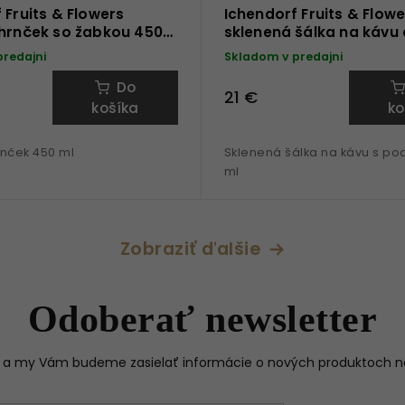
 Fruits & Flowers
Ichendorf Fruits & Flowe
 hrnček so žabkou 450
sklenená šálka na kávu 
100 ml
predajni
Skladom v predajni
Do
21 €
košíka
ko
rnček 450 ml
Sklenená šálka na kávu s po
ml
Zobraziť ďalšie
Odoberať newsletter
il a my Vám budeme zasielať informácie o nových produktoch 