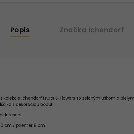
Popis
Značka
Ichendorf
 z kolekcie Ichendorf Fruits & Flowers so zeleným uškom a biel
álka s dekoráciou bobúľ.
Baldereschi
 10 cm / priemer 8 cm