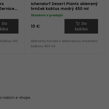
rs
Ichendorf Desert Plants sklenený
černice
hrnček kaktus modrý 450 ml
Skladom v predajni
Do
Do
18 €
šíka
košíka
dšálkou 100
Sklenený hrnček s dekoráciou modrého
kaktusu 450 ml
na našom e-shope.