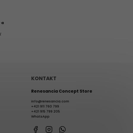
 a
v
KONTAKT
Renesancia Concept Store
info
@
renesancia.com
+421 911 760 799
+421 915 799 205
WhatsApp
Facebook
Instagram
WhatsApp