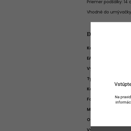
Priemer podšálky: 14
Vhodné do umývačky r
Dodatočné para
Kategória
:
EAN
:
Výrobca
:
Typ produktu
:
Vstúpte
Kolekcia
:
Na pravid
Farba
:
informác
Materiál
:
Objem
:
Výška
: