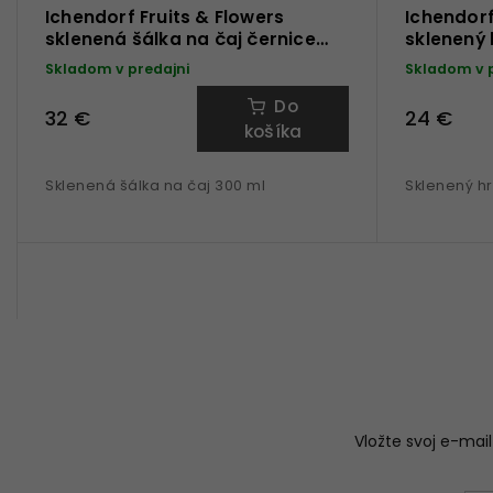
Ichendorf Fruits & Flowers
Ichendorf
sklenená šálka na čaj černice
sklenený
300 ml
ml
Skladom v predajni
Skladom v 
Do
32 €
24 €
košíka
Sklenená šálka na čaj 300 ml
Sklenený h
Vložte svoj e-ma