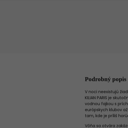
Podrobný popis
V noci neexistujú ži
KILIAN PARIS je skut
vodnou fajkou s prích
európskych klubov až
tam, kde je príliš hor
Vôňa sa otvára zakáz