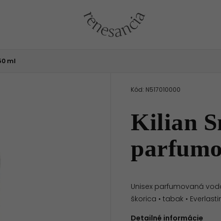
50 ml
Kód:
N517010000
Kilian 
parfumo
Unisex parfumovaná voda •
škorica • tabak • Everlast
Detailné informácie