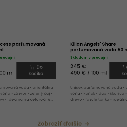
rincess parfumovaná
Kilian Angels' Share
ml
parfumovaná voda 50 
predajni
Skladom v predajni
245 €
Do
100 ml
490 € / 100 ml
košíka
ko
fumovaná voda • orientálna
Unisex parfumovaná voda • o
vôňa • zázvor • zelený čaj •
vôňa • koňak • dub • škorica 
w • ideálna na celoročné
drevo • fazule tonka • ideáln
obdobie jeseň - zima
Zobraziť ďalšie