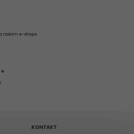
na našom e-shope.
 a
v
KONTAKT