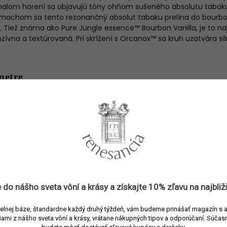
omalom horení sa objavujú tóny ohňom sušeného absolutu tabak
achom sa tento rezonančný absolut tabaku prelína do bourbon
 Tiež známa ako Pure Jungle essence™ Bourbon Vanilla, je to naj
enzívna a textúrovaná. Pri skrížení s Orcanox™ sa kruh uzatvára s
metre
Parfumy
3700550234678
Kilian
Parfumované vody
Korenistá
,
Orientálna
 do nášho sveta vôní a
krásy
a získajte
10% zľavu
na najbliž
≤ 50 ml
Jeseň
,
Zima
elnej báze, štandardne každý druhý týždeň, vám budeme prinášať magazín s 
iami z nášho sveta vôní a krásy, vrátane nákupných tipov a odporúčaní.
Súčasn
Unisex
budete môcť dostávať zľavové kupóny a darčeky.