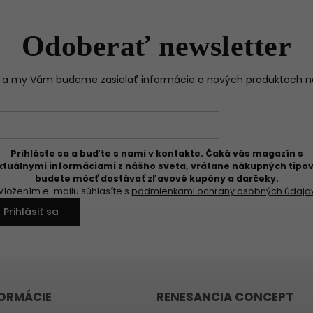
Odoberať newsletter
il a my Vám budeme zasielať informácie o nových produktoch 
Prihláste sa a buďte s nami v kontakte. Čaká vás magazín s
ktuálnymi informáciami z nášho sveta, vrátane nákupných tipov
budete môcť dostávať zľavové kupóny a darčeky.
Vložením e-mailu súhlasíte s
podmienkami ochrany osobných údajo
Prihlásiť sa
FORMÁCIE
RENESANCIA CONCEPT