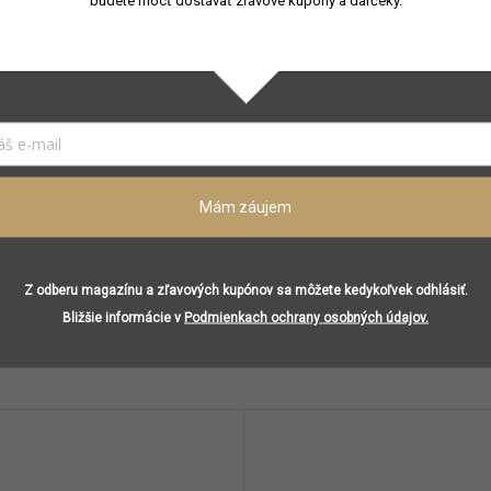
Mathieu Nardin
Francúzsko
Príchuť vodnej fajky, škorica
Tabak, Everlasting živica
Vanilka, pačuli
Mám záujem
Z odberu magazínu a zľavových kupónov sa môžete kedykoľvek odhlásiť.
Bližšie informácie v
Podmienkach ochrany osobných údajov.
Podobné (8)