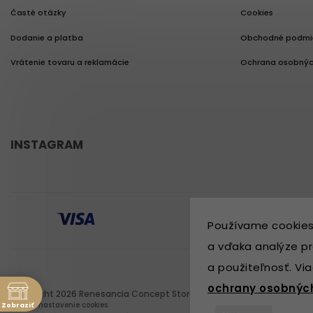
Časté otázky
Cookies
Dodanie a platba
Obchodné podmi
Vrátenie tovaru a reklamácie
Ochrana osobnýc
INSTAGRAM
Používame cookies
a vďaka analýze pr
a použiteľnosť. Vi
ochrany osobnýc
Copyright 2026
Renesancia Concept Store
. Všetky práva vyhradené.
Zobraziť
Upraviť nastavenie cookies