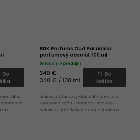
BDK Parfums Oud Paradisio
ml
parfumový absolút 100 ml
Skladom v predajni
340 €
Do
Do
340 € / 100 ml
šíka
košíka
rientálna
Unisex parfumový absolút • drevitá a
• santalové
kvetinová vôňa • ananás • kadidlo •
a na
šafrán • ruže • kakao • oud • ideálna na
celoročné nosenie