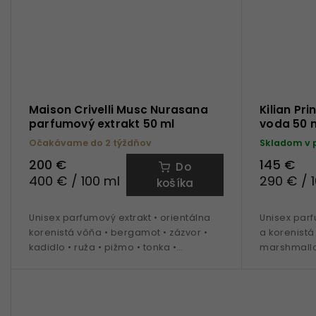
Maison Crivelli Musc Nurasana
Kilian P
parfumový extrakt 50 ml
voda 50 
Očakávame do 2 týždňov
Skladom v 
200 €
145 €
Do
400 € / 100 ml
290 € / 
košíka
Unisex parfumový extrakt • orientálna
Unisex par
korenistá vôňa • bergamot • zázvor •
a korenistá 
kadidlo • ruža • pižmo • tonka •
marshmallo
borovicová živica • ideálne na obdobie
nosenie
jar - leto