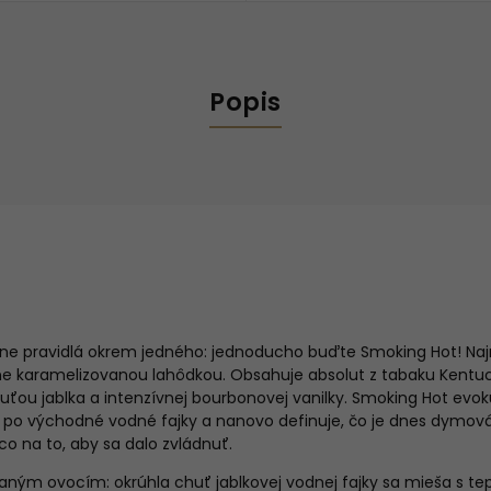
Popis
adne pravidlá okrem jedného: jednoducho buďte Smoking Hot! N
očne karamelizovanou lahôdkou. Obsahuje absolut z tabaku Kentu
uťou jablka a intenzívnej bourbonovej vanilky. Smoking Hot evok
 po východné vodné fajky a nanovo definuje, čo je dnes dymová
úco na to, aby sa dalo zvládnuť.
aným ovocím: okrúhla chuť jablkovej vodnej fajky sa mieša s te