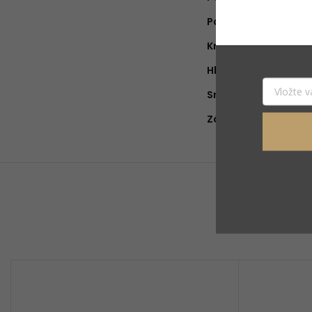
Parfumér
:
Krajina pôvodu
:
Hlava
:
Srdce
:
Základ
: