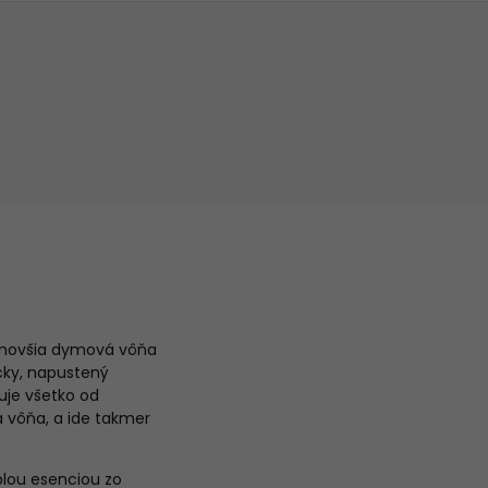
ajnovšia dymová vôňa
cky, napustený
uje všetko od
 vôňa, a ide takmer
plou esenciou zo