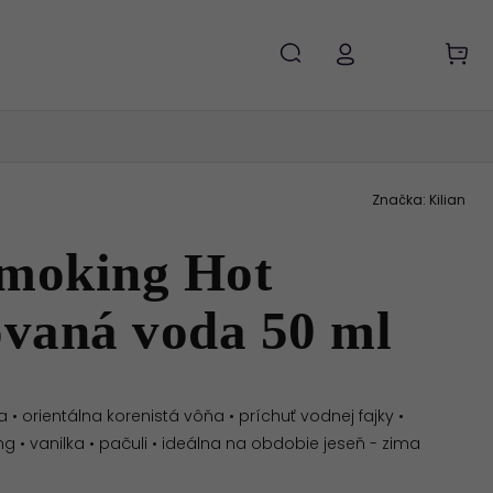
Značka:
Kilian
Smoking Hot
vaná voda 50 ml
 orientálna korenistá vôňa • príchuť vodnej fajky •
ing • vanilka • pačuli • ideálna na obdobie jeseň - zima