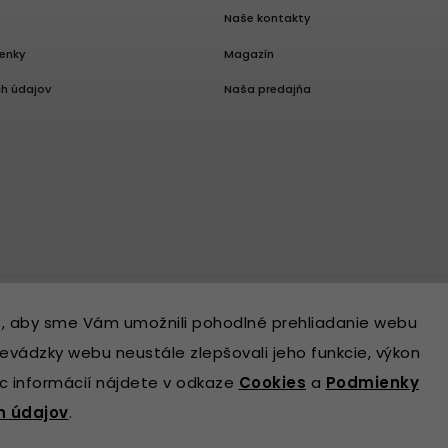
Naše kontakty
enky
Magazín
h údajov
Naša predajňa
, aby sme Vám umožnili pohodlné prehliadanie webu
evádzky webu neustále zlepšovali jeho funkcie, výkon
ac informácií nájdete v odkaze
Cookies
a
Podmienky
h údajov
.