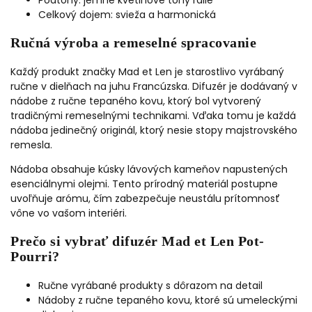
Celkový dojem: svieža a harmonická
Ručná výroba a remeselné spracovanie
Každý produkt značky Mad et Len je starostlivo vyrábaný
ručne v dielňach na juhu Francúzska. Difuzér je dodávaný v
nádobe z ručne tepaného kovu, ktorý bol vytvorený
tradičnými remeselnými technikami. Vďaka tomu je každá
nádoba jedinečný originál, ktorý nesie stopy majstrovského
remesla.
Nádoba obsahuje kúsky lávových kameňov napustených
esenciálnymi olejmi. Tento prírodný materiál postupne
uvoľňuje arómu, čím zabezpečuje neustálu prítomnosť
vône vo vašom interiéri.
Prečo si vybrať difuzér Mad et Len Pot-
Pourri?
Ručne vyrábané produkty s dôrazom na detail
Nádoby z ručne tepaného kovu, ktoré sú umeleckými