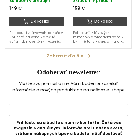
Skladom v predajni
Skladom v predajni
149 €
159 €
Do košíka
Do košíka
Pot-pourii z lávových kameňov
Pot-pourii z lávových
• orientálna vôňa • drevitá
kameňov• aromatická vôňa •
vôňa • dymové tóny • kožené
bylinné tóny • svieža mäta •
tóny • kovová nádoba s
citrusy • čierna baza • kadidlo
priemerom 12 cm • parfumová
• kovová nádoba s priemerom
náplň 15 ml
16 cm • parfumová náplň...
Zobraziť ďalšie
Odoberať newsletter
Vložte svoj e-mail a my Vám budeme zasielať
informácie o nových produktoch na našom e-shope.
Prihláste sa a buďte s nami v kontakte. Čaká vás
magazín s aktuálnymi informáciami z nášho sveta,
vrátane nákupných tipov a budete môcť dostávať