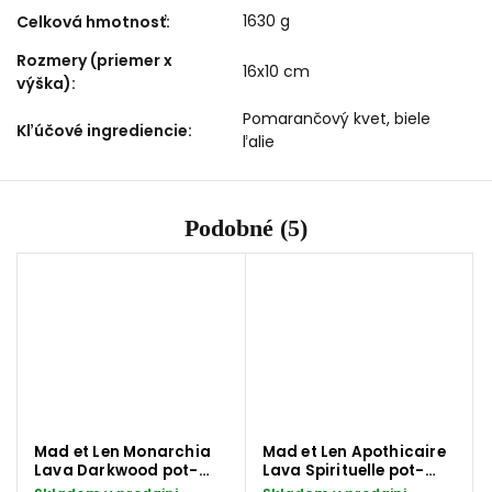
1630 g
Celková hmotnosť
:
Rozmery (priemer x
16x10 cm
výška)
:
Pomarančový kvet, biele
Kľúčové ingrediencie
:
ľalie
Podobné (5)
Mad et Len Monarchia
Mad et Len Apothicaire
Lava Darkwood pot-
Lava Spirituelle pot-
pourri difuzér 12 cm
pourri difuzér 16 cm