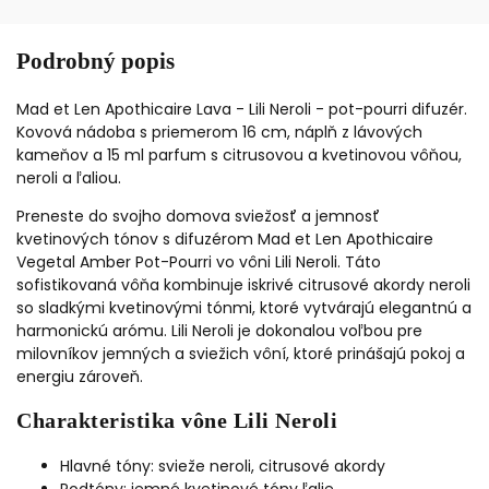
Podrobný popis
Mad et Len Apothicaire Lava - Lili Neroli - pot-pourri difuzér.
Kovová nádoba s priemerom 16 cm, náplň z lávových
kameňov a 15 ml parfum s citrusovou a kvetinovou vôňou,
neroli a ľaliou.
Preneste do svojho domova sviežosť a jemnosť
kvetinových tónov s difuzérom
Mad et Len Apothicaire
Vegetal Amber Pot-Pourri vo vôni Lili Neroli
. Táto
sofistikovaná vôňa kombinuje iskrivé citrusové akordy neroli
so sladkými kvetinovými tónmi, ktoré vytvárajú elegantnú a
harmonickú arómu. Lili Neroli je dokonalou voľbou pre
milovníkov jemných a sviežich vôní, ktoré prinášajú pokoj a
energiu zároveň.
Charakteristika vône Lili Neroli
Hlavné tóny: svieže neroli, citrusové akordy
Podtóny: jemné kvetinové tóny ľalie