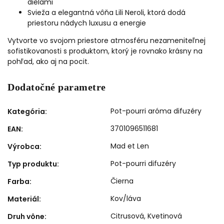
dielami
Svieža a elegantná vôňa Lili Neroli, ktorá dodá
priestoru nádych luxusu a energie
Vytvorte vo svojom priestore atmosféru nezameniteľnej
sofistikovanosti s produktom, ktorý je rovnako krásny na
pohľad, ako aj na pocit.
Dodatočné parametre
Pot-pourri aróma difuzéry
Kategória
:
3701096511681
EAN
:
Mad et Len
Výrobca
:
Pot-pourri difuzéry
Typ produktu
:
Čierna
Farba
:
Kov/láva
Materiál
:
Citrusová
,
Kvetinová
Druh vône
: