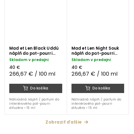
Mad et Len Black Uddú
Mad et Len Night Souk
náplň do pot-pourri
náplň do pot-pourri
difuzéra 15 ml
difuzéra 15 ml
Skladom v predajni
Skladom v predajni
40 €
40 €
266,67 € / 100 ml
266,67 € / 100 ml
Do košíka
Do košíka
Náhradná náplň / parfum do
Náhradná náplň / parfum do
interiérového pot-pourri
interiérového pot-pourri
difuzéra • 15 ml
difuzéra • 15 ml
Zobraziť ďalšie