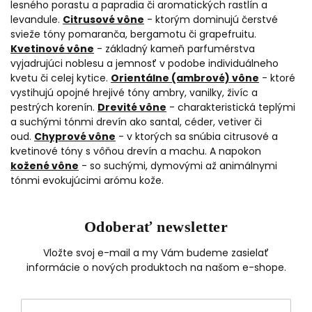
lesného porastu a papradia či aromatických rastlín a
levandule.
Citrusové vône
- ktorým dominujú čerstvé
svieže tóny pomaranča, bergamotu či grapefruitu.
Kvetinové vône
- základný kameň parfumérstva
vyjadrujúci noblesu a jemnosť v podobe individuálneho
kvetu či celej kytice.
Orientálne (ambrové) vône
- ktoré
vystihujú opojné hrejivé tóny ambry, vanilky, živíc a
pestrých korenín.
Drevité vône
- charakteristická teplými
a suchými tónmi drevín ako santal, céder, vetiver či
oud.
Chyprové vône
- v ktorých sa snúbia citrusové a
kvetinové tóny s vôňou drevín a machu. A napokon
kožené vône
- so suchými, dymovými až animálnymi
tónmi evokujúcimi arómu kože.
Odoberať newsletter
Vložte svoj e-mail a my Vám budeme zasielať
informácie o nových produktoch na našom e-shope.