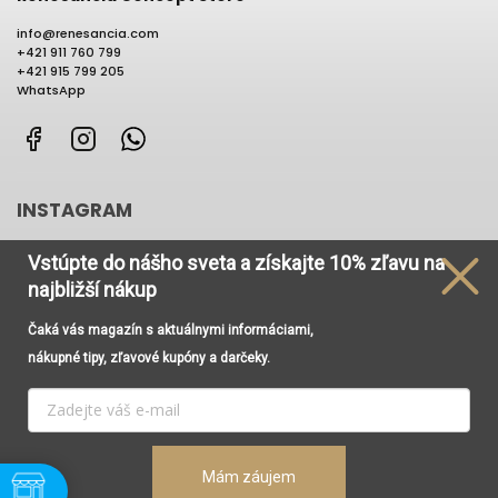
info
@
renesancia.com
+421 911 760 799
+421 915 799 205
WhatsApp
Facebook
Instagram
WhatsApp
INSTAGRAM
Vstúpte do nášho sveta
a získajte
10% zľavu na
najbližší nákup
Čaká vás magazín s aktuálnymi informáciami,
Používame cookies, aby sme Vám umožnili pohodlné
nákupné tipy, zľavové kupóny a darčeky.
prehliadanie webu a vďaka analýze prevádzky webu
neustále zlepšovali jeho funkcie, výkon a použiteľnosť. Viac
informácií nájdete v odkaze
Cookies
a
Podmienky
ochrany osobných údajov
.
Vytvoril Shoptet
Copyright 2026
Renesancia Concept Store
. Všetky práva
Mám záujem
Nastavenie
vyhradené.