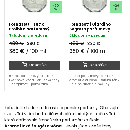
–20
–20
%
%
Fornasetti Frutto
Fornasetti Giardino
Proibito parfumový
Segreto parfumový
extrakt 100 ml
extrakt 100 ml
Skladom v predajni
Skladom v predajni
480 €
480 €
380 €
380 €
380 € / 100 ml
380 € / 100 ml
Do košíka
Do košíka
Unisex parfumový extrakt •
Unisex parfumový extrakt •
kvetinová vôňa • citusové tóny
aromatická vôňa • zelené tóny
• bergamot • pomaranč •
• čierne ríbezle a maliny •
jazmín • Ylang-Ylang • jar •
pelargónia • myrha • jar • leto
leto • 100 ml
• 100 ml
Zabudnite teda na dámske a pánske parfumy. Objavujte
svet vôní v duchu tradičných olfaktorických rodín vôní,
ktoré definovala francúzska parfumérska škola.
Aromatické fougère vône
- evokujúce svieže tóny