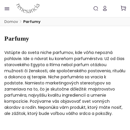
Domov
/
Parfumy
Parfumy
Vstúpte do sveta niche parfumov, kde vôňa nepozná
pohlavie. Ide o návrat ku koreňom parfumérstva. Už od čias
starovekého Egypta a Ríma nebol parfum otázkou
mužnosti či ženskosti, ale spoločenského postavenia, rituálu
a dokonca aj terapie. Niche parfuméria sa vracia k
podstate. Namiesto marketingových stereotypov sa
zameriava na to, čo je skutočne dôležité: majstrovstvo
parfuméra, najvyššiu kvalitu ingrediencií a umenie
kompozície. Pozývame vás objavovať svet vonných
akordov a rodín. Neponúka vám produkt, ktorý máte nosiť,
ale zážitok, ktorý bude voľbou vášho srdca a pokožky.