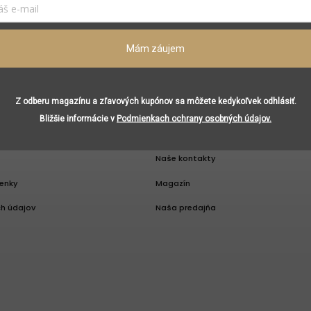
budete môcť dostávať zľavové kupóny a darčeky.
Vložením e-mailu súhlasíte s
podmienkami ochrany osobných údajo
Prihlásiť sa
Mám záujem
Z odberu magazínu a zľavových kupónov sa môžete kedykoľvek odhlásiť.
Bližšie informácie v
Podmienkach ochrany osobných údajov.
FORMÁCIE
RENESANCIA CONCEPT
Naše kontakty
enky
Magazín
h údajov
Naša predajňa