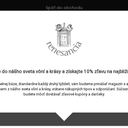
Späť do obchodu
ržiava jej elasticitu, znižuje tvorbu jemných vrások a chráni ju
enými látkami, ktoré pokožku vyživujú, regenerujú a obnovujú j
eň
,
výživné
krémy pre suchú a zrelú pleť
,
antioxidačné krémy
s ex
ka riešenia aj pre reaktívnu pokožku, intenzívnu výživu pre u
 do nášho sveta vôní a
krásy
a získajte
10% zľavu
na najbliž
Odoberať newsletter
elnej báze, štandardne každý druhý týždeň, vám budeme prinášať magazín s 
iami z nášho sveta vôní a krásy, vrátane nákupných tipov a odporúčaní.
Súčasn
il a my Vám budeme zasielať informácie o nových produktoch 
budete môcť dostávať zľavové kupóny a darčeky.
Prihláste sa a buďte s nami v kontakte. Čaká vás magazín s
ktuálnymi informáciami z nášho sveta, vrátane nákupných tipov