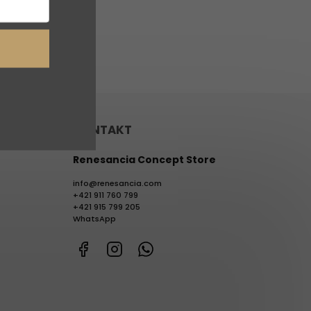
v
KONTAKT
Renesancia Concept Store
info
@
renesancia.com
+421 911 760 799
+421 915 799 205
WhatsApp
Facebook
Instagram
WhatsApp