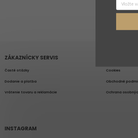
ZÁKAZNÍCKY SERVIS
PRÁVNE IN
Časté otázky
Cookies
Dodanie a platba
Obchodné podmi
Vrátenie tovaru a reklamácie
Ochrana osobnýc
INSTAGRAM