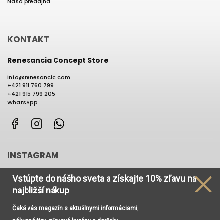
Naša predajňa
KONTAKT
Renesancia Concept Store
info
@
renesancia.com
+421 911 760 799
+421 915 799 205
WhatsApp
Facebook
Instagram
WhatsApp
INSTAGRAM
Vstúpte do nášho sveta
a získajte
10% zľavu na
najbližší nákup
Čaká vás magazín s aktuálnymi informáciami,
Používame cookies, aby sme Vám umožnili pohodlné