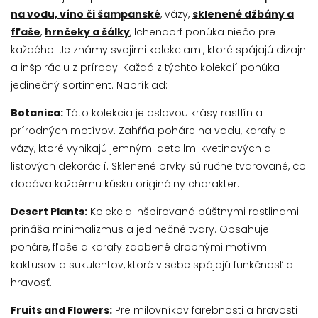
na vodu, víno či šampanské
, vázy,
sklenené džbány a
fľaše
,
hrnčeky a šálky
, Ichendorf ponúka niečo pre
každého. J
e známy svojimi kolekciami, ktoré spájajú dizajn
a inšpiráciu z prírody. Každá z týchto kolekcií ponúka
jedinečný sortiment. Napríklad:
Botanica:
Táto kolekcia je oslavou krásy rastlín a
prírodných motívov. Zahŕňa poháre na vodu, karafy a
vázy, ktoré vynikajú jemnými detailmi kvetinových a
listových dekorácií. Sklenené prvky sú ručne tvarované, čo
dodáva každému kúsku originálny charakter.
Desert Plants:
Kolekcia inšpirovaná púštnymi rastlinami
prináša minimalizmus a jedinečné tvary. Obsahuje
poháre, fľaše a karafy zdobené drobnými motívmi
kaktusov a sukulentov, ktoré v sebe spájajú funkčnosť a
hravosť.
Fruits and Flowers:
Pre milovníkov farebnosti a hravosti