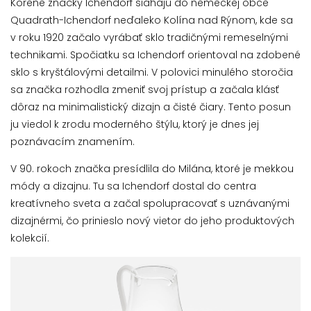
Korene značky Ichendorf siahajú do nemeckej obce
Quadrath-Ichendorf neďaleko Kolína nad Rýnom, kde sa
v roku 1920 začalo vyrábať sklo tradičnými remeselnými
technikami. Spočiatku sa Ichendorf orientoval na zdobené
sklo s kryštálovými detailmi. V polovici minulého storočia
sa značka rozhodla zmeniť svoj prístup a začala klásť
dôraz na minimalistický dizajn a čisté čiary. Tento posun
ju viedol k zrodu moderného štýlu, ktorý je dnes jej
poznávacím znamením.
V 90. rokoch značka presídlila do Milána, ktoré je mekkou
módy a dizajnu. Tu sa Ichendorf dostal do centra
kreatívneho sveta a začal spolupracovať s uznávanými
dizajnérmi, čo prinieslo nový vietor do jeho produktových
kolekcií.