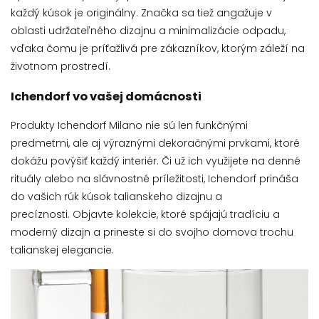
každý kúsok je originálny. Značka sa tiež angažuje v
oblasti udržateľného dizajnu a minimalizácie odpadu,
vďaka čomu je príťažlivá pre zákazníkov, ktorým záleží na
životnom prostredí.
Ichendorf vo vašej domácnosti
Produkty Ichendorf Milano nie sú len funkčnými
predmetmi, ale aj výraznými dekoračnými prvkami, ktoré
dokážu povýšiť každý interiér. Či už ich využijete na denné
rituály alebo na slávnostné príležitosti, Ichendorf prináša
do vašich rúk kúsok talianskeho dizajnu a
precíznosti.
Objavte kolekcie, ktoré spájajú tradíciu a
moderný dizajn a prineste si do svojho domova trochu
talianskej elegancie.