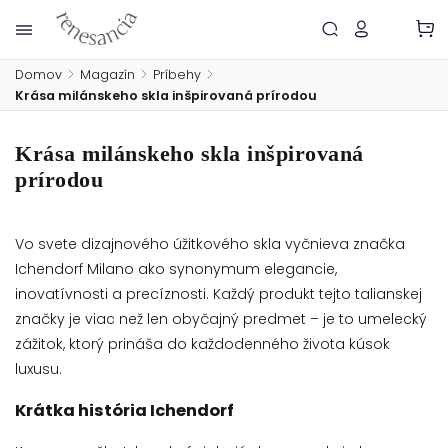
Domov
/
Magazín
/
Príbehy
/
Krása milánskeho skla inšpirovaná prírodou
Krása milánskeho skla inšpirovaná
prírodou
Vo svete dizajnového úžitkového skla vyčnieva značka
Ichendorf Milano ako synonymum elegancie,
inovatívnosti a precíznosti. Každý produkt tejto talianskej
značky je viac než len obyčajný predmet – je to umelecký
zážitok, ktorý prináša do každodenného života kúsok
luxusu.
Krátka história Ichendorf