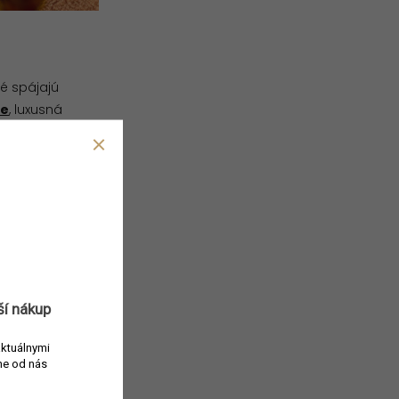
é spájajú
ue
, luxusná
y. Táto vôňa je
ie a hĺbky.
nšpirovaný
niu a eleganciu,
re
. Táto
itok s tónmi
ší nákup
aktuálnymi
e od nás