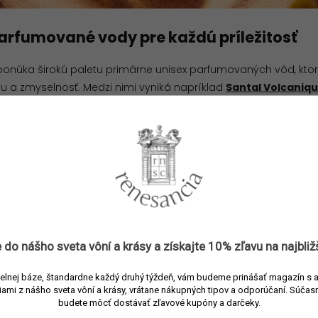
arfumované vody pre každú príležitosť
 ponúka širokú paletu primárne unisex parfumovaných vôd, ktor
u a zmyselnosť. Medzi nimi vyniká napríklad
Santal Volcaniq
da, ktorá zachytáva hrejivé santalové drevo na svahoch sopk
 pre milovníkov drevitých tónov, ktorí hľadajú vôňu plnú energ
mpozíciou je
Lys Sølaberg
, jemne kvetinový eau de parfum i
inami. Vôňa ľalií v spojení so sviežimi akcentmi evokuje harmó
h, ktorí túžia po nenápadnej sofistikovanosti.
 uprednostňujú zemité a drevité akordy, je tu
Papyrus Moléculai
čerpá inšpiráciu z prírodnej čistoty a ponúka sofistikovaný záž
 do nášho sveta vôní a
krásy
a získajte
10% zľavu
na najbliž
 zdôrazňujú jej organický charakter.
elnej báze, štandardne každý druhý týždeň, vám budeme prinášať magazín s 
iami z nášho sveta vôní a krásy, vrátane nákupných tipov a odporúčaní.
Súčasn
budete môcť dostávať zľavové kupóny a darčeky.