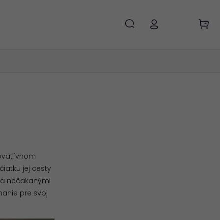
novatívnom
iatku jej cesty
mi a nečakanými
anie pre svoj