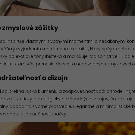
e zmyslové zážitky
li sa inšpiruje vlastnými životnými momentmi a nečakanými k
vôňa je vyjadrením unikátneho okamihu, ktorý spája kontrast
isky po exotické tóny ibišteka a marakuje. Maison Crivelli kladi
enticitu, ktorá vás prenesie do sveta nepoznaných zmyslových 
udržateľnosť a dizajn
li sa prelína láska k umeniu a zodpovednosť voči prírode. Ingr
zajú z eticky a ekologicky nezávadných zdrojov, čo zaisťuje 
álny dopad na životné prostredie. Elegantné a minimalistické 
ikovanosť a jedinečnosť značky.