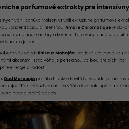
 niche parfumové extrakty pre intenzívny
silných vôní ponúka Maison Crivelli exkluzívne parfumové extrak
kou koncentráciou a intenzitou.
Ambre Chromatique
je doko
elnej kombinácie ambry a korenín. Táto vôňa prináša pocit tep
ždého, kto ju nosí.
sobom vás očarí
Hibiscus Mahajád
, exotická kvetinová komp
ými akcentmi. Táto vôňa je perfektnou voľbou pre tých, ktorí
 plné energie a radosti.
e,
Oud Maracujá
ponúka hlboké drevité tóny oudu kombinova
arakujou. Táto intenzívna unisex vôňa dokonale spája tradíc
ytvára neodolateľný podpis.