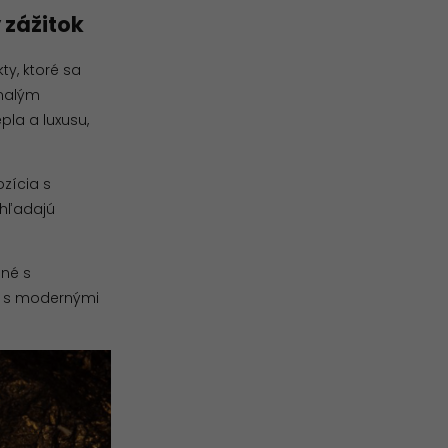
 zážitok
ty, ktoré sa
nalým
la a luxusu,
ozícia s
 hľadajú
né s
iu s modernými