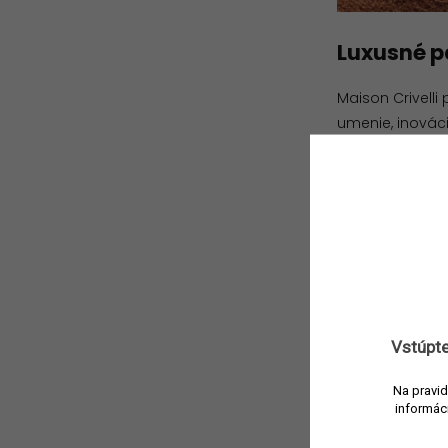
Luxusné p
Maison Crivelli
umenie, inováci
parfumovaná vo
ideálnou voľbou
Výnimočnou ko
severskými kraj
ktorá osloví týc
Pre tých, ktorí
jedinečná vôňa 
Vstúpte
papyrusu, ktoré
Na pravid
informác