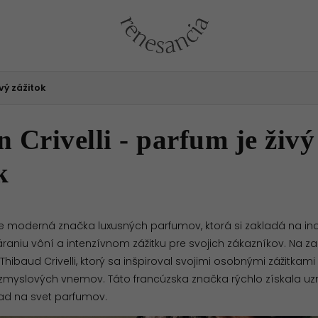
ivý zážitok
 Crivelli - parfum je živý
k
e moderná značka luxusných parfumov, ktorá si zakladá na i
áraniu vôní a intenzívnom zážitku pre svojich zákazníkov. Na zač
l Thibaud Crivelli, ktorý sa inšpiroval svojimi osobnými zážitka
myslových vnemov. Táto francúzska značka rýchlo získala uzn
ad na svet parfumov.