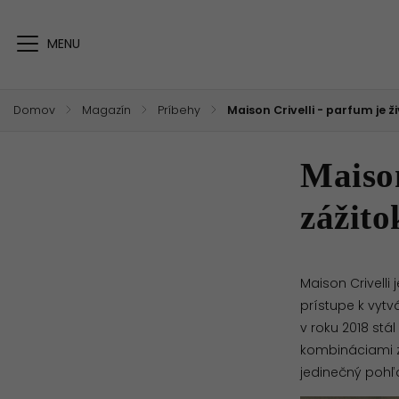
Domov
/
Magazín
/
Príbehy
/
Maison Crivelli - parfum je ž
Maison
zážito
Maison Crivelli
j
prístupe k vytv
v roku 2018 stá
kombináciami z
jedinečný pohľ