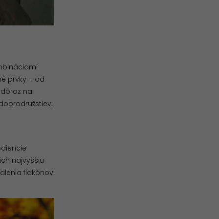
ombináciami
né prvky – od
e dôraz na
dobrodružstiev.
ediencie
ich najvyššiu
balenia flakónov