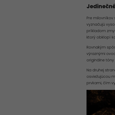
Jedinečné
Pre milovníkov 
vyznačujú vyso
príkladom zmys
ktorý obklopí ka
Rovnakým spô
výraznými ovocn
originálne tóny
Na druhej stran
osviežujúcou m
prvkami, čím v