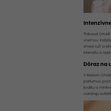
Intenzívn
Thibaud Crivel
vnemov. Každá 
zmesi ruží a wh
intenzitu a aut
Dôraz na 
V Maison Crivel
parfumov pochád
kvalitu a minim
odrážajú sofist