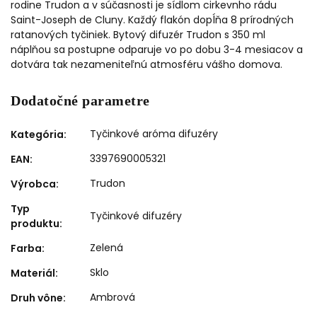
rodine Trudon a v súčasnosti je sídlom cirkevnho rádu
Saint-Joseph de Cluny. Každý flakón dopĺňa 8 prírodných
ratanových tyčiniek. Bytový difuzér Trudon s 350 ml
náplňou sa postupne odparuje vo po dobu 3-4 mesiacov a
dotvára tak nezameniteľnú atmosféru vášho domova.
Dodatočné parametre
Tyčinkové aróma difuzéry
Kategória
:
3397690005321
EAN
:
Trudon
Výrobca
:
Typ
Tyčinkové difuzéry
produktu
:
Zelená
Farba
:
Sklo
Materiál
:
Ambrová
Druh vône
: