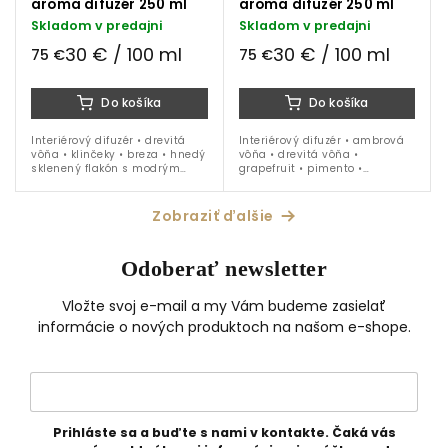
aroma difuzér 250 ml
aroma difuzér 250 ml
Skladom v predajni
Skladom v predajni
30 € / 100 ml
30 € / 100 ml
75 €
75 €
Do košíka
Do košíka
Interiérový difuzér • drevitá
Interiérový difuzér • ambrová
vôňa • klinčeky • breza • hnedý
vôňa • drevitá vôňa •
sklenený flakón s modrým
grapefruit • pimento •
vrchnákom • 250 ml náplň
oranžový sklenený falkón s
červeným vrchnákom • 250 ml
náplň
Zobraziť ďalšie
Odoberať newsletter
Vložte svoj e-mail a my Vám budeme zasielať
informácie o nových produktoch na našom e-shope.
Prihláste sa a buďte s nami v kontakte. Čaká vás