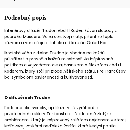
Podrobný popis
Interiérový difuzér Trudon Abd El Kader. Závan slobody z
pobrežia Mascara. Vôna čerstvej mäty, pikantné teplo
zázvoru a vôňa čaju a tabaku od kmeňa Ouled Nai.
Ikonická vôňa z dielne Trudon je vhodná na každú
príležitosť a prevoňia každú miestnosť. Je inšpirovaná
politikom a vojvodcom ale aj básnikom a filozofom Abd El
Kaderom, ktorý stál pri zrode Alžírskeho štátu. Pre Francúzov
bol symbolom osvietenosti a kultivovanosti.
O difuzéroch Trudon
Podobne ako sviečky, aj difuzéry sú vyrábané z
prvotriedneho skla v Toskánsku a sú zdobené zlatým
emblémom, ktorý je inšpirovaný reliéfom nájdeným v starej
kráľovskej voskárni neďaleko Paríža, ktorá kedysi patrila