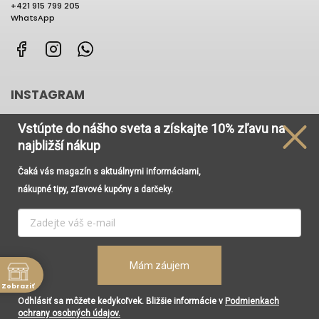
+421 915 799 205
WhatsApp
Facebook
Instagram
WhatsApp
INSTAGRAM
Vstúpte do nášho sveta
a získajte
10% zľavu na
najbližší nákup
Čaká vás magazín s aktuálnymi informáciami,
Používame cookies, aby sme Vám umožnili pohodlné
nákupné tipy, zľavové kupóny a darčeky.
prehliadanie webu a vďaka analýze prevádzky webu
neustále zlepšovali jeho funkcie, výkon a použiteľnosť. Viac
informácií nájdete v odkaze
Cookies
a
Podmienky
ochrany osobných údajov
.
Vytvoril Shoptet
Copyright 2026
Renesancia Concept Store
. Všetky práva
Mám záujem
Nastavenie
vyhradené.
Upraviť nastavenie cookies
Zobraziť
Súhlasím
Grafický návrh vytvořil a nakódoval
Shoptak.cz
Odhlásiť sa môžete kedykoľvek. Bližšie informácie v
Podmienkach
ne
ochrany osobných údajov.