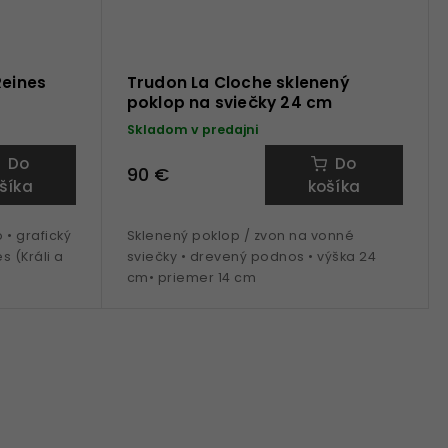
Reines
Trudon La Cloche sklenený
poklop na sviečky 24 cm
Skladom v predajni
Do
Do
90 €
šíka
košíka
 • grafický
Sklenený poklop / zvon na vonné
s (Králi a
sviečky • drevený podnos • výška 24
cm• priemer 14 cm