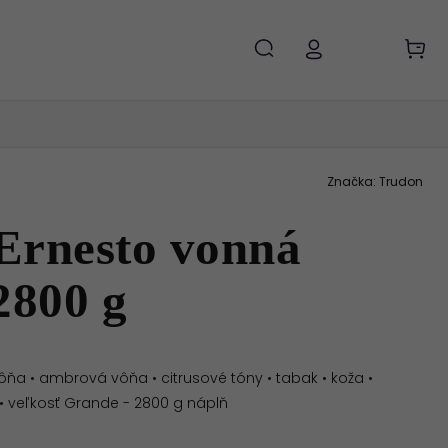
Značka:
Trudon
Ernesto vonná
2800 g
ôňa • ambrová vôňa • citrusové tóny • tabak • koža •
• veľkosť Grande - 2800 g náplň