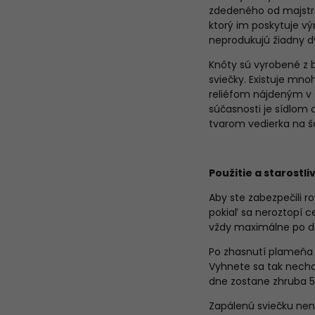
zdedeného od majstro
ktorý im poskytuje výn
neprodukujú žiadny d
Knôty sú vyrobené z b
sviečky. Existuje mno
reliéfom nájdeným v s
súčasnosti je sídlom
tvarom vedierka na š
Použitie a starostli
Aby ste zabezpečili r
pokiaľ sa neroztopí c
vždy maximálne po d
Po zhasnutí plameňa 
Vyhnete sa tak nechc
dne zostane zhruba 
Zapálenú sviečku nen