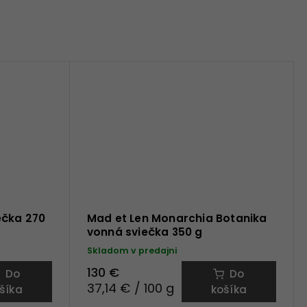
ečka 270
Mad et Len Monarchia Botanika
vonná sviečka 350 g
Skladom v predajni
130 €
Do
Do
37,14 € / 100 g
šíka
košíka