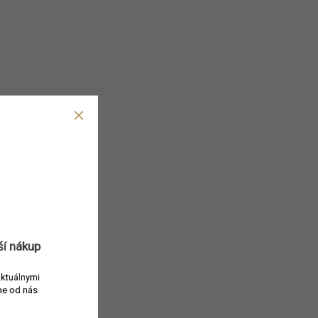
ší nákup
aktuálnymi
e od nás