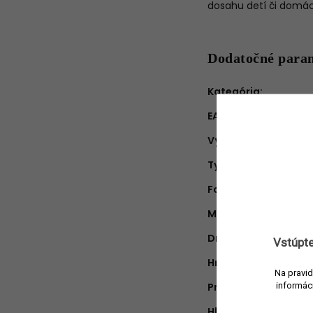
dosahu detí či domáci
Dodatočné para
Kategória
:
EAN
:
Výrobca
:
Typ produktu
:
Farba
:
Materiál
:
Druh vône
:
Vstúpte
Hmotnosť náplne
:
Na pravid
informác
Približná doba hore
Hlava
: