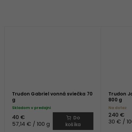
Trudon Gabriel vonná sviečka 70
Trudon J
g
800 g
Skladom v predajni
Na dotaz
240 €
40 €
Do
30 € / 10
57,14 € / 100 g
košíka