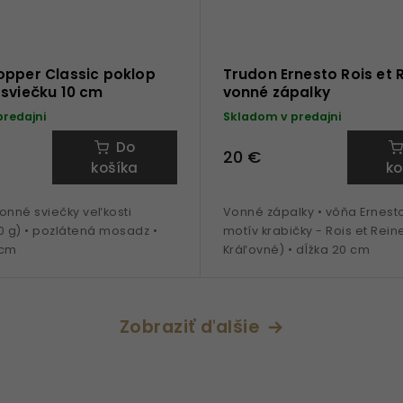
opper Classic poklop
Trudon Ernesto Rois et 
sviečku 10 cm
vonné zápalky
predajni
Skladom v predajni
Do
20 €
košíka
ko
onné sviečky veľkosti
Vonné zápalky • vôňa Ernesto
0 g) • pozlátená mosadz •
motív krabičky - Rois et Reine
 cm
Kráľovné) • dĺžka 20 cm
Zobraziť ďalšie