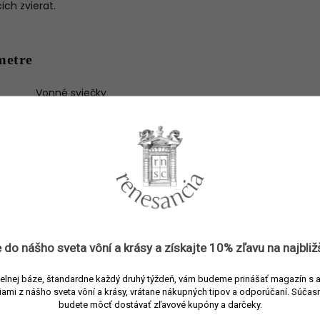
ch zvierat.
metre
Vonné sviečky
3397696430059
Trudon
Vonné sviečky
Zelená
Sklo/vosk
Drevitá
,
Ambrová
 do nášho sveta vôní a
krásy
a získajte
10% zľavu
na najbliž
2800 g
elnej báze, štandardne každý druhý týždeň, vám budeme prinášať magazín s 
300 hod.
iami z nášho sveta vôní a krásy, vrátane nákupných tipov a odporúčaní.
Súčasn
nia
:
budete môcť dostávať zľavové kupóny a darčeky.
Bergamot, grapefruit, kubánsky rum