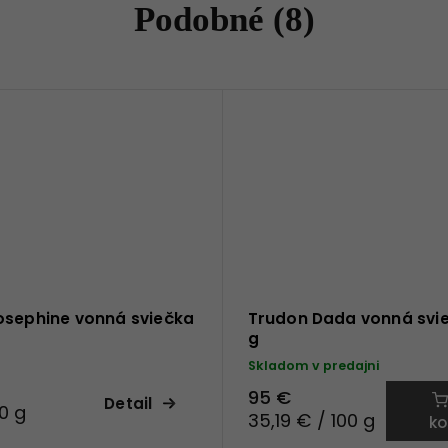
Podobné (8)
osephine vonná sviečka
Trudon Dada vonná svi
g
Skladom v predajni
95 €
Detail
0 g
35,19 € / 100 g
ko