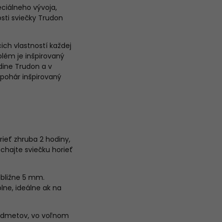
ciálneho vývoja,
osti sviečky Trudon
ich vlastností každej
lém je inšpirovaný
odine Trudon a v
pohár inšpirovaný
rieť zhruba 2 hodiny,
echajte sviečku horieť
ibližne 5 mm.
ne, ideálne ak na
predmetov, vo voľnom