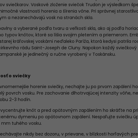
v sviečkarov. Voskové zloženie sviečok Trudon je výsledkom špe
imočné vlastnosti horenia a šírenia vône. Pri správnej starostliv
ym a nezanechávajú vosk na stranách skla.
avlny a vyberané podľa tvaru a veľkosti skla, ako aj podľa horiac
ho typov knôtov, ktoré sa líšia svojim pletením a priemerom.
Emb
tarej kráľovskej voskárni neďaleko Paríža, ktorá kedysi patrila r
 cirkevnho rádu Saint-Joseph de Cluny.
Napokon každý sviečkový 
ampanské je jedinečný a ručne vyrobený v Toskánsku.
vosť o sviečky
ovnomernejšie horenie sviečky, nechajte ju po prvom zapálení ho
elý povrch vosku. Pre zachovanie dlhotrvajúcej intenzity vôňe, n
obu 2-3 hodín.
vycentrujte knôt a pred opätovným zapálením ho skráťte na pr
enému dymeniu po opätovnom zapálení. Nespaľujte sviečku úpl
5 mm tuhého vosku.
echávajte nikdy bez dozoru, v prievane, v blízkosti horľavých 