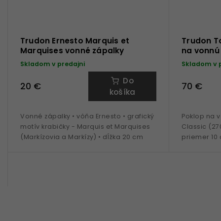
Trudon Ernesto Marquis et
Trudon T
Marquises vonné zápalky
na vonnú 
Skladom v predajni
Skladom v 
Do
20 €
70 €
košíka
Vonné zápalky • vôňa Ernesto • grafický
Poklop na v
motív krabičky - Marquis et Marquises
Classic (27
(Markízovia a Markízy) • dĺžka 20 cm
priemer 10