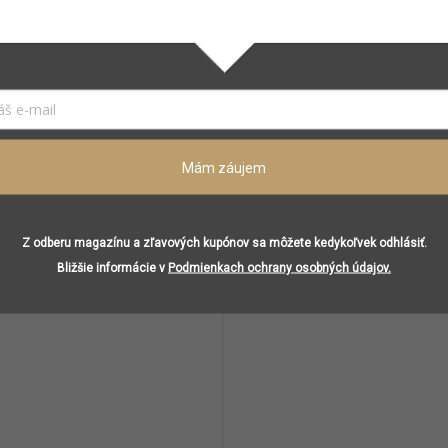
Dubové drevo, klinček, labdanum, pačuli
Tabak, jantár, koža, mach
aná…
Mám záujem
Súvisiaci tovar
Z odberu magazínu a zľavových kupónov sa môžete kedykoľvek odhlásiť.
Bližšie informácie v
Podmienkach ochrany osobných údajov.