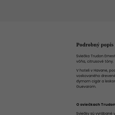
Podrobný popis
Sviečka Trudon Ernest
vôňa, citrusové tóny.
V hoteli v Havane, p
voskovaného drevenéh
dymom cigár a leskom
Guevarom.
O sviečkach Trudo
Sviečky sú vyrábané 