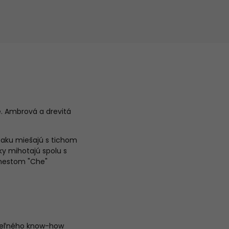
e.
Ambrová a drevitá
baku miešajú s tichom
y mihotajú spolu s
rnestom "Che"
ateľného know-how