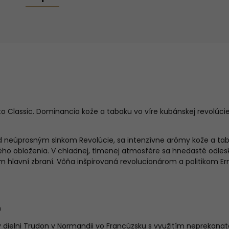
o Classic. Dominancia kože a tabaku vo víre kubánskej revolúci
od neúprosným slnkom Revolúcie, sa intenzívne arómy kože a ta
o obloženia. V chladnej, tlmenej atmosfére sa hnedasté odlesk
 hlavní zbraní. Vôňa inšpirovaná revolucionárom a politikom E
n
v dielni Trudon v Normandii vo Francúzsku s využitím neprekon