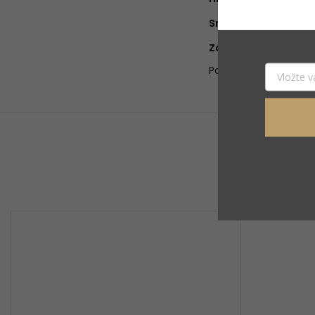
Srdce
:
Základ
:
Položka bola vypred