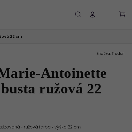
užová 22 cm
Značka:
Trudon
Marie-Antoinette
 busta ružová 22
izovaná • ružová farba • výška 22 cm