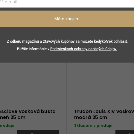
Podobné (8)
Mám záujem
Z odberu magazínu a zľavových kupónov sa môžete kedykoľvek odhlásiť.
Bližšie informácie v
Podmienkach ochrany osobných údajov.
'Esclave vosková busta
Trudon Louis XIV vosko
ameň 35 cm
modrá 35 cm
predajni
Skladom v predajni