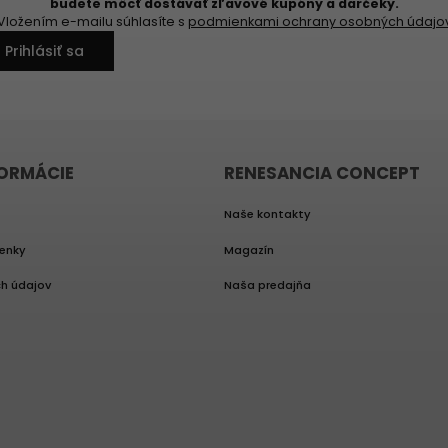
budete môcť dostávať zľavové kupóny a darčeky.
Vložením e-mailu súhlasíte s
podmienkami ochrany osobných údajo
Prihlásiť sa
FORMÁCIE
RENESANCIA CONCEPT
Naše kontakty
enky
Magazín
h údajov
Naša predajňa