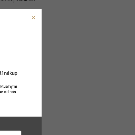
ší nákup
aktuálnymi
e od nás