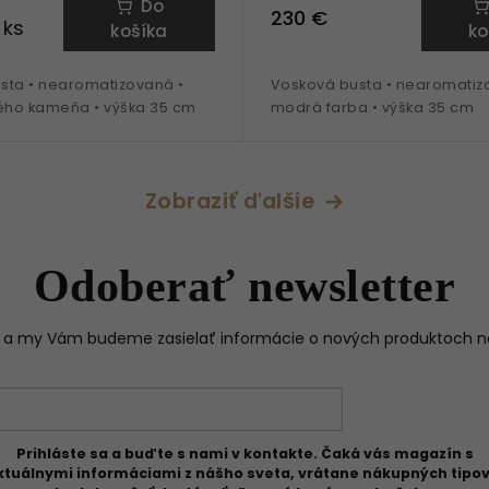
Do
230 €
 ks
košíka
ko
sta • nearomatizovaná •
Vosková busta • nearomatiz
lého kameňa • výška 35 cm
modrá farba • výška 35 cm
Zobraziť ďalšie
Odoberať newsletter
il a my Vám budeme zasielať informácie o nových produktoch 
Prihláste sa a buďte s nami v kontakte. Čaká vás magazín s
ktuálnymi informáciami z nášho sveta, vrátane nákupných tipov