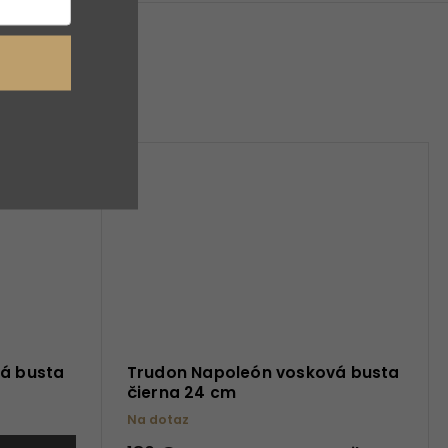
vá busta
Trudon Napoleón vosková busta
čierna 24 cm
Na dotaz