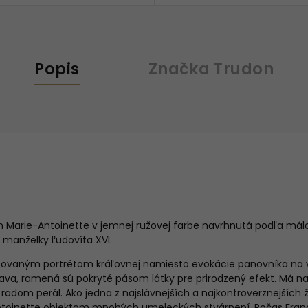
Popis
Značka
Trudon
 Marie-Antoinette v jemnej ružovej farbe navrhnutá podľa mál
, manželky Ľudovíta XVI.
lizovaným portrétom kráľovnej namiesto evokácie panovníka na v
va, ramená sú pokryté pásom látky pre prirodzený efekt. Má n
 radom perál. Ako jedna z najslávnejších a najkontroverznejších 
Antoinette objektom mnohých umeleckých stvárnení. Počas Franc