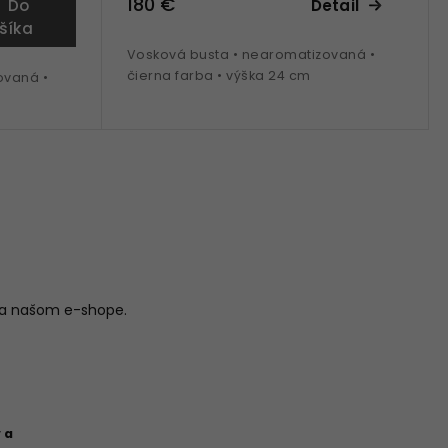
180 €
Do
Detail
šíka
Vosková busta • nearomatizovaná •
čierna farba • výška 24 cm
ovaná •
na našom e-shope.
 a