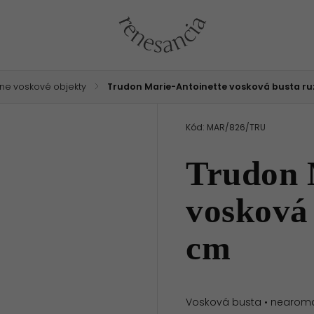
ne voskové objekty
/
Trudon Marie-Antoinette vosková busta r
Kód:
MAR/826/TRU
Trudon 
vosková
cm
Vosková busta • nearomat