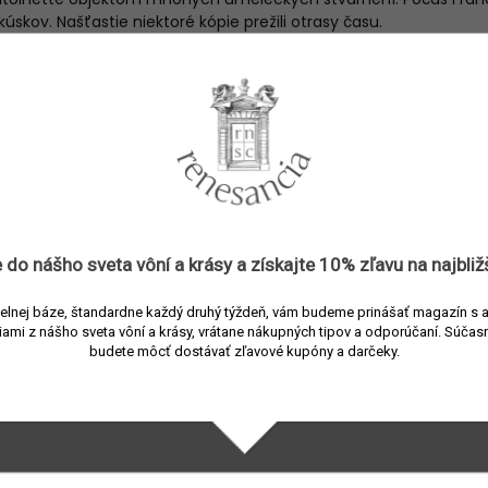
úskov. Našťastie niektoré kópie prežili otrasy času.
metre
Dekoratívne voskové objekty
3397696440447
Trudon
 do nášho sveta vôní a
krásy
a získajte
10% zľavu
na najbliž
Voskové objekty
Ružová
elnej báze, štandardne každý druhý týždeň, vám budeme prinášať magazín s 
iami z nášho sveta vôní a krásy, vrátane nákupných tipov a odporúčaní.
Súčasn
Vosk
budete môcť dostávať zľavové kupóny a darčeky.
Bez parfumácie
22 cm