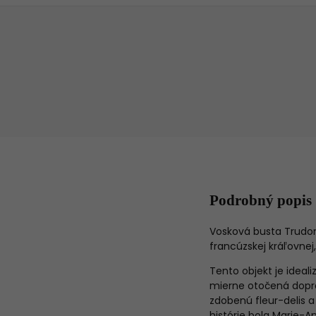
Podrobný popis
Vosková busta Trudon
francúzskej kráľovnej
Tento objekt je idea
mierne otočená dopra
zdobenú fleur-delis a
histórie bola Marie-