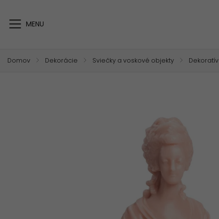
Domov
/
Dekorácie
/
Sviečky a voskové objekty
/
Dekoratív