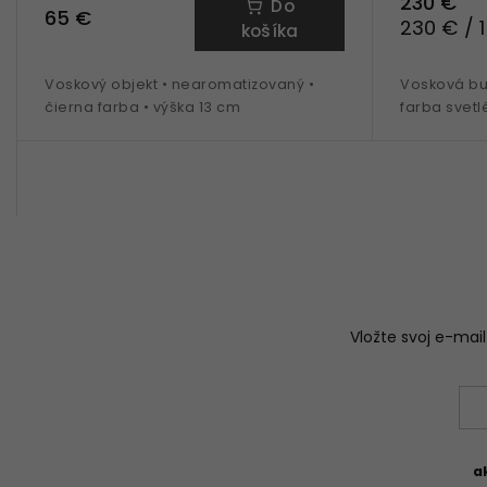
230 €
Do
65 €
230 € / 1
košíka
Voskový objekt • nearomatizovaný •
Vosková bu
čierna farba • výška 13 cm
farba svet
Vložte svoj e-ma
a