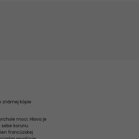
o známej kópie
rchole moci. Hlava je
a sebe korunu
žien francúzskej
úzskej revolúcie