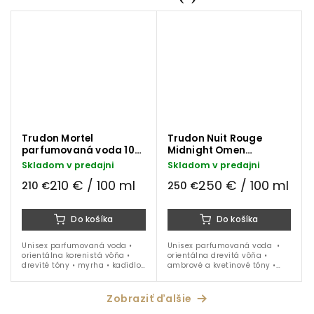
Trudon Mortel
Trudon Nuit Rouge
parfumovaná voda 100
Midnight Omen
ml
parfumovaná voda 100
Skladom v predajni
Skladom v predajni
ml
210 € / 100 ml
250 € / 100 ml
210 €
250 €
Do košíka
Do košíka
Unisex parfumovaná voda •
Unisex parfumovaná voda •
orientálna korenistá vôňa •
orientálna drevitá vôňa •
drevité tóny • myrha • kadidlo
ambrové a kvetinové tóny •
• jeseň • zima • 100 ml
mandarínka • pivonka • šafrán
• fialka • koža • ambrové a
santalové drevo • ideálna na...
Zobraziť ďalšie