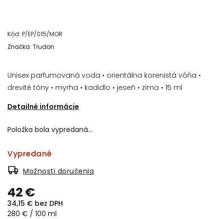
Kód:
P/EP/015/MOR
Značka:
Trudon
Unisex parfumovaná voda • orientálna korenistá vôňa •
drevité tóny • myrha • kadidlo • jeseň • zima • 15 ml
Detailné informácie
Položka bola vypredaná…
Vypredané
Možnosti doručenia
42 €
34,15 € bez DPH
280 € / 100 ml