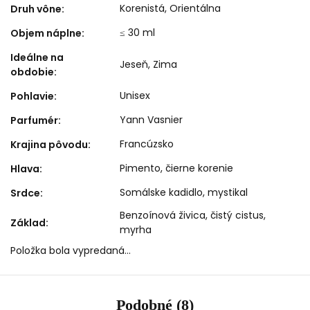
Korenistá
,
Orientálna
Druh vône
:
≤ 30 ml
Objem náplne
:
Ideálne na
Jeseň
,
Zima
obdobie
:
Unisex
Pohlavie
:
Yann Vasnier
Parfumér
:
Francúzsko
Krajina pôvodu
:
Pimento, čierne korenie
Hlava
:
Somálske kadidlo, mystikal
Srdce
:
Benzoínová živica, čistý cistus,
Základ
:
myrha
Položka bola vypredaná…
Podobné (8)