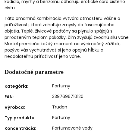
kadidla, myrhy a benzoínu odhaľujú erotické čaro čistého
cistu.
Táto omamná kombinácia vytvára atmosféru vášne a
príťažlivosti, ktorá zahaľuje zmysly do fascinujúceho
objatia. Teplé, živicové podtóny sa plynulo spájajú s
prirodzeným teplom pokožky, čím zvyšujú zvodnú silu vône.
Mortel premieňa každý moment na výnimočný zážitok,
pozýva vás vychutnávať si jeho opojnú hĺbku a
neodolateľnú príťažlivosť jeho vône.
Dodatočné parametre
Parfumy
Kategória
:
3397696710120
EAN
:
Trudon
Výrobca
:
Parfumy
Typ produktu
:
Parfumované vody
Koncentrácia
: