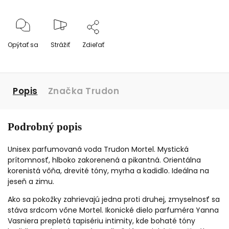
Opýtať sa
Strážiť
Zdieľať
Popis
Značka
Trudon
Podrobný popis
Unisex parfumovaná voda Trudon Mortel. Mystická
prítomnosť, hlboko zakorenená a pikantná. Orientálna
korenistá vôňa, drevité tóny, myrha a kadidlo. Ideálna na
jeseň a zimu.
Ako sa pokožky zahrievajú jedna proti druhej, zmyselnosť sa
stáva srdcom vône Mortel. Ikonické dielo parfuméra Yanna
Vasniera prepletá tapisériu intimity, kde bohaté tóny