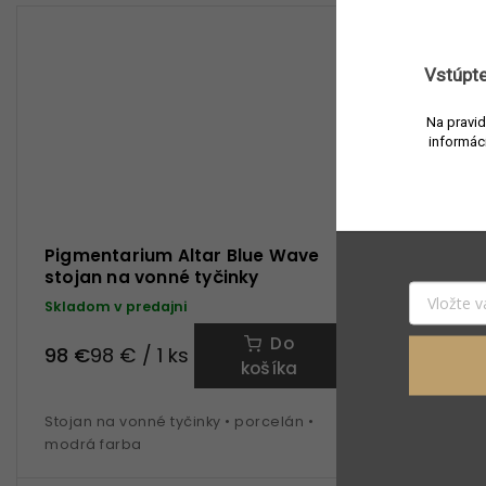
Vstúpte
Na pravid
informác
Pigmentarium Altar Blue Wave
Pigmenta
stojan na vonné tyčinky
Wave sto
Skladom v predajni
Skladom v 
Do
98 €
98 €
98 € / 1 ks
98 €
košíka
Stojan na vonné tyčinky • porcelán •
Stojan na v
modrá farba
platinová f