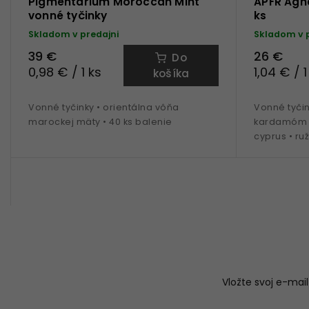
Pigmentarium Moroccan Mint
APFR Agha
vonné tyčinky
ks
Skladom v predajni
Skladom v 
39 €
26 €
Do
0,98 € / 1 ks
1,04 € / 1
košíka
Vonné tyčinky • orientálna vôňa
Vonné tyči
marockej mäty • 40 ks balenie
kardamóm • 
cyprus • ru
vanilka • y
horenia
Vložte svoj e-ma