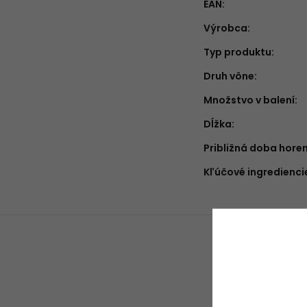
EAN
:
Výrobca
:
Typ produktu
:
Druh vône
:
Množstvo v balení
:
Dĺžka
:
Približná doba hore
Kľúčové ingredienci