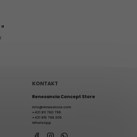
 a
v
KONTAKT
Renesancia Concept Store
info
@
renesancia.com
+421 911 760 799
+421 915 799 205
WhatsApp
Facebook
Instagram
WhatsApp