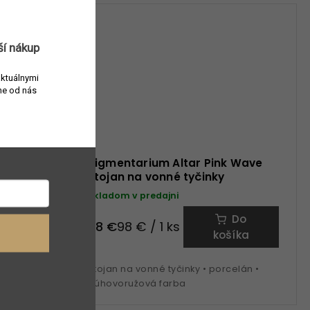
ší nákup
aktuálnymi
e od nás
d Limited
Pigmentarium Altar Pink Wave
stojan na vonné tyčinky
Skladom v predajni
Do
Do
98 €
98 € / 1 ks
šíka
košíka
celán •
Stojan na vonné tyčinky • porcelán •
dúhovoružová farba