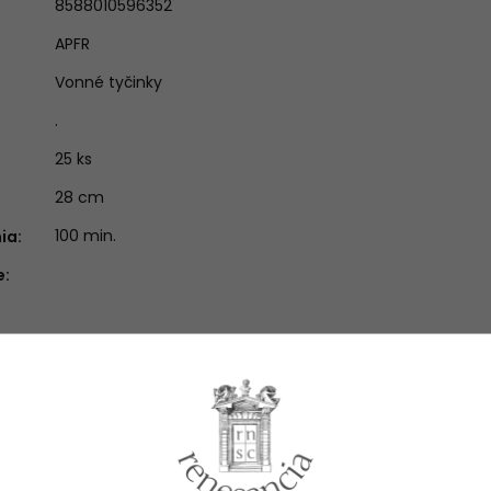
8588010596352
APFR
Vonné tyčinky
.
25 ks
28 cm
100 min.
nia
:
e
:
Súvisiaci tovar