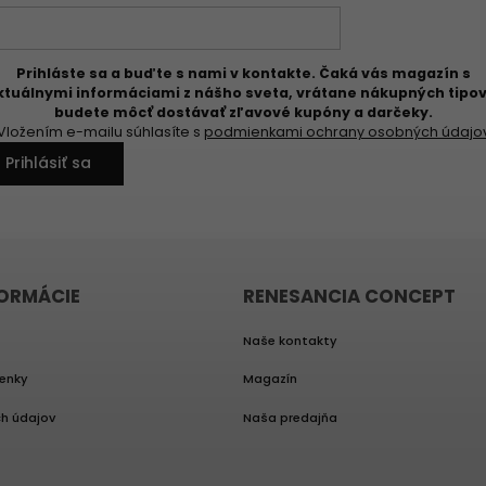
Prihláste sa a buďte s nami v kontakte. Čaká vás magazín s
ktuálnymi informáciami z nášho sveta, vrátane nákupných tipov
budete môcť dostávať zľavové kupóny a darčeky.
Vložením e-mailu súhlasíte s
podmienkami ochrany osobných údajo
Prihlásiť sa
FORMÁCIE
RENESANCIA CONCEPT
Naše kontakty
enky
Magazín
h údajov
Naša predajňa