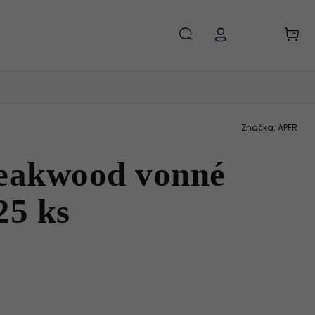
Značka:
APFR
eakwood vonné
25 ks