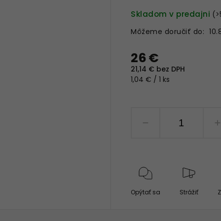
Skladom v predajni
(>
Môžeme doručiť do:
10.
26 €
21,14 € bez DPH
1,04 € / 1 ks
Opýtať sa
Strážiť
Z