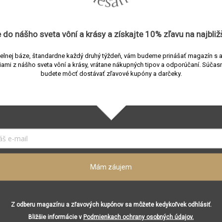
 do nášho sveta vôní a
krásy
a získajte
10% zľavu
na najbliž
elnej báze, štandardne každý druhý týždeň, vám budeme prinášať magazín s 
iami z nášho sveta vôní a krásy, vrátane nákupných tipov a odporúčaní.
Súčasn
budete môcť dostávať zľavové kupóny a darčeky.
rium Altar Platinum
Pigmentarium Altar Gol
jan na vonné tyčinky
stojan na vonné tyčinky
predajni
Skladom v predajni
Do
98 €
 / 1 ks
Mám záujem
košíka
ko
onné tyčinky • porcelán •
Stojan na vonné tyčinky • por
arba
zlatá farba
Z odberu magazínu a zľavových kupónov sa môžete kedykoľvek odhlásiť.
Bližšie informácie v
Podmienkach ochrany osobných údajov.