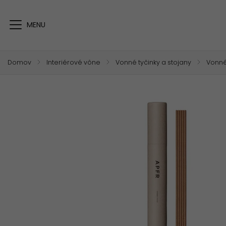
Domov
/
Interiérové vône
/
Vonné tyčinky a stojany
/
Vonné