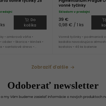
rta vonné tyčinky 25
Pigmentarium Prague 
vonné tyčinky
predajni
Skladom v predajni
39 €
Do
 ks
0,98 € / 1 ks
košíka
ko
nky • ambrová vôňa •
Vonné tyčinky • podmanivá 
céder • škorica • klinček •
kadidla navodzujúca atmosf
ža • santalové drevo •
kostolov • 40 ks balenie
lang-ylang • cca 100 minút
Zobraziť ďalšie
Odoberať newsletter
il a my Vám budeme zasielať informácie o nových produktoch 