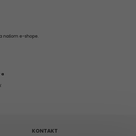
na našom e-shope.
 a
v
KONTAKT