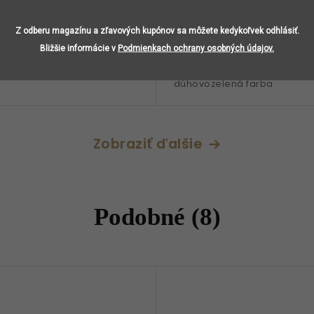
Do
98 €
98 € / 1 ks
Z odberu magazínu a zľavových kupónov sa môžete kedykoľvek odhlásiť.
košíka
ko
Bližšie informácie v
Podmienkach ochrany osobných údajov.
onné tyčinky • porcelán •
Stojan na vonné tyčinky • por
dúhovozelená farba
Zobraziť ďalšie
Podobné (8)