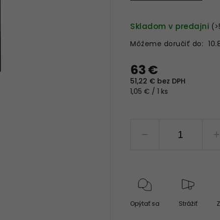
Skladom v predajni
(>
Môžeme doručiť do:
10.
63 €
51,22 € bez DPH
1,05 € / 1 ks
Opýtať sa
Strážiť
Z