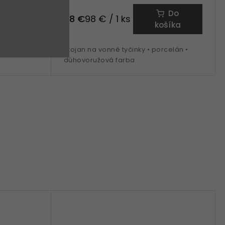
Do
Do
98 €
98 € / 1 ks
šíka
košíka
celán •
Stojan na vonné tyčinky • porcelán •
dúhovoružová farba