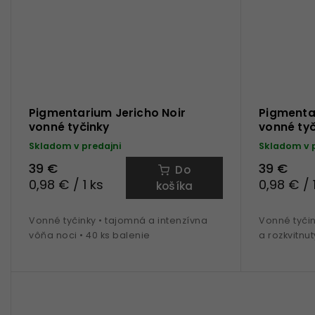
Pigmentarium Jericho Noir
Pigmenta
vonné tyčinky
vonné tyč
Skladom v predajni
Skladom v 
39 €
39 €
Do
0,98 € / 1 ks
0,98 € / 
košíka
Vonné tyčinky • tajomná a intenzívna
Vonné tyči
vôňa noci • 40 ks balenie
a rozkvitnut