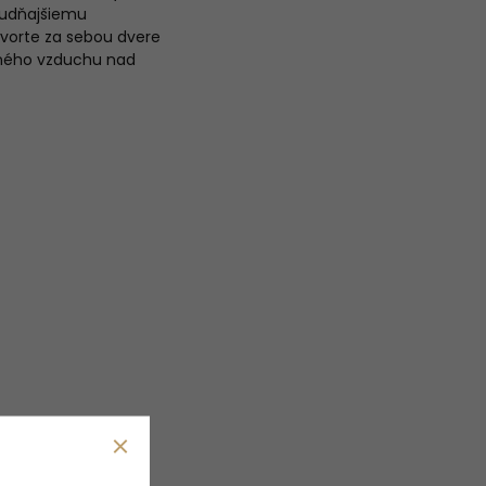
ludňajšiemu
vorte za sebou dvere
nného vzduchu nad