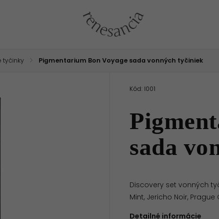
 tyčinky
/
Pigmentarium Bon Voyage sada vonných tyčiniek
Kód:
I001
Pigment
sada von
Discovery set vonných tyč
Mint, Jericho Noir, Pragu
Detailné informácie