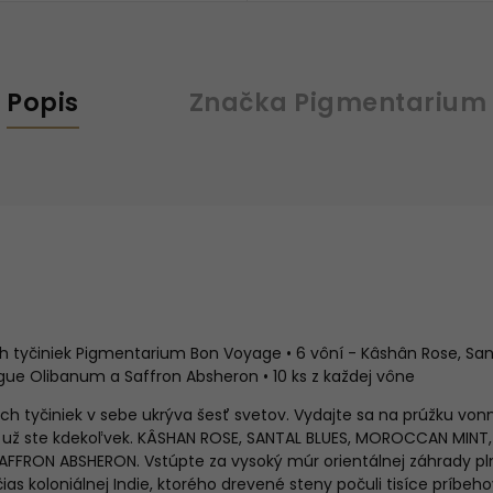
Popis
Značka
Pigmentarium
h tyčiniek Pigmentarium Bon Voyage • 6 vôní -
Kâshân Rose, San
rague Olibanum a Saffron Absheron • 10 ks z každej vône
ch tyčiniek v sebe ukrýva šesť svetov. Vydajte sa na prúžku v
h už ste kdekoľvek. KÂSHAN ROSE, SANTAL BLUES, MOROCCAN MINT,
FFRON ABSHERON. Vstúpte za vysoký múr orientálnej záhrady pln
čias koloniálnej Indie, ktorého drevené steny počuli tisíce príbe