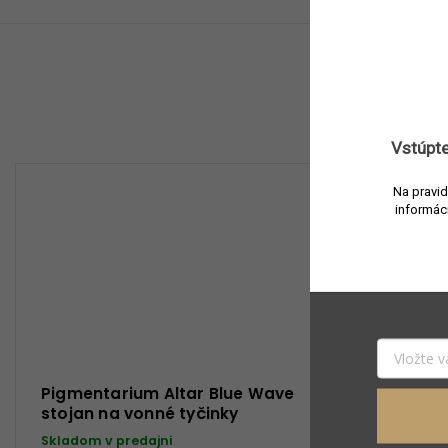
Vstúpte
Na pravid
informác
Pigmentarium Altar Blue Wave
Pigmentar
stojan na vonné tyčinky
stojan na
Skladom v predajni
Skladom v 