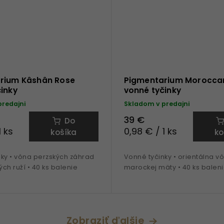
rium Kâshân Rose
Pigmentarium Moroccan
inky
vonné tyčinky
predajni
Skladom v predajni
39 €
Do
1 ks
0,98 € / 1 ks
košíka
ko
nky • vôna perzských záhrad
Vonné tyčinky • orientálna v
ých ruží • 40 ks balenie
marockej mäty • 40 ks balen
Zobraziť ďalšie