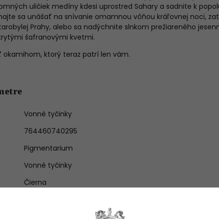
jomných uličiek medíny kdesi uprostred Sahary a sadnite k popo
jte sa unášať na snívanie omamnou vôňou kráľovnej noci, zat
tarobylej Prahy, alebo sa nadýchnite slnkom prežiareného jese
rytými šafranovými kvetmi.
iť okamihom, ktorý teraz patrí len vám.
metre
Vonné tyčinky
764460740295
Pigmentarium
Vonné tyčinky
Čierna
60 ks