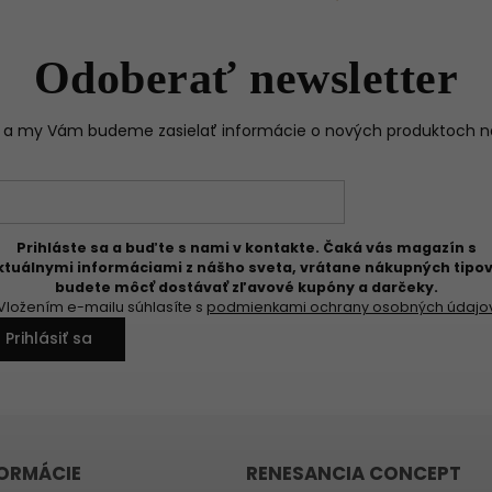
Odoberať newsletter
il a my Vám budeme zasielať informácie o nových produktoch 
Prihláste sa a buďte s nami v kontakte. Čaká vás magazín s
ktuálnymi informáciami z nášho sveta, vrátane nákupných tipov
budete môcť dostávať zľavové kupóny a darčeky.
Vložením e-mailu súhlasíte s
podmienkami ochrany osobných údajo
Prihlásiť sa
FORMÁCIE
RENESANCIA CONCEPT