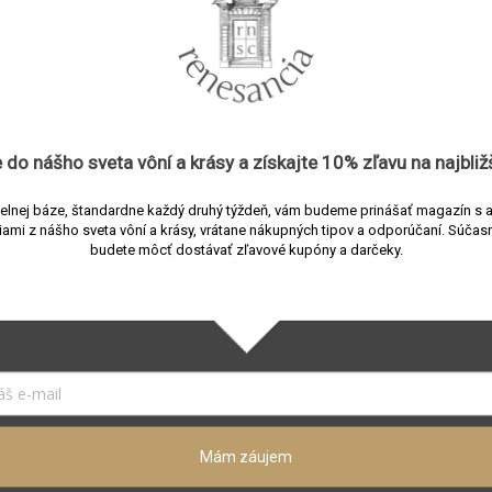
Súvisiaci tovar
 do nášho sveta vôní a
krásy
a získajte
10% zľavu
na najbliž
elnej báze, štandardne každý druhý týždeň, vám budeme prinášať magazín s 
iami z nášho sveta vôní a krásy, vrátane nákupných tipov a odporúčaní.
Súčasn
budete môcť dostávať zľavové kupóny a darčeky.
ium Altar Gold Limited
Pigmentarium Altar Gr
 vonné tyčinky
Bubble stojan na vonné 
Mám záujem
predajni
Skladom v predajni