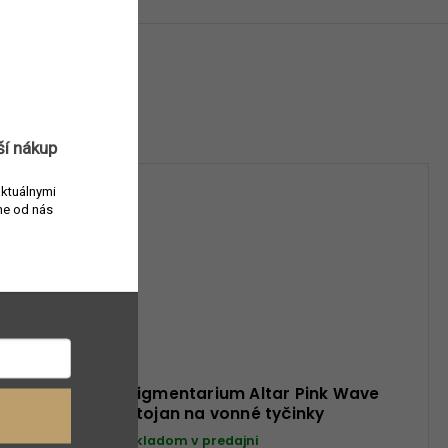
ší nákup
aktuálnymi
e od nás
een
Pigmentarium Altar Pink Wave
tyčinky
stojan na vonné tyčinky
Skladom v predajni