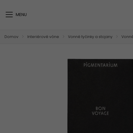
Domov
/
Interiérové vône
/
Vonné tyčinky a stojany
/
Vonné