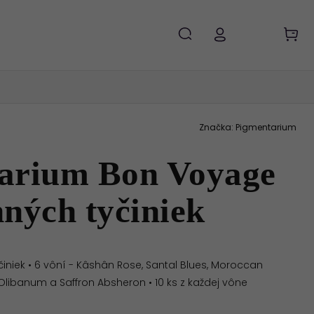
Značka:
Pigmentarium
arium Bon Voyage
ných tyčiniek
iniek • 6 vôní -
Kâshân Rose, Santal Blues, Moroccan
e Olibanum a Saffron Absheron • 10 ks z každej vône