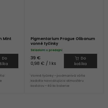
 Mint
Pigmentarium Prague Olibanum
vonné tyčinky
Skladom v predajni
39 €
Do
Do
0,98 € / 1 ks
šíka
košíka
ôňa
Vonné tyčinky • podmanivá vôňa
ie
kadidla navodzujúca atmosféru
kostolov • 40 ks balenie