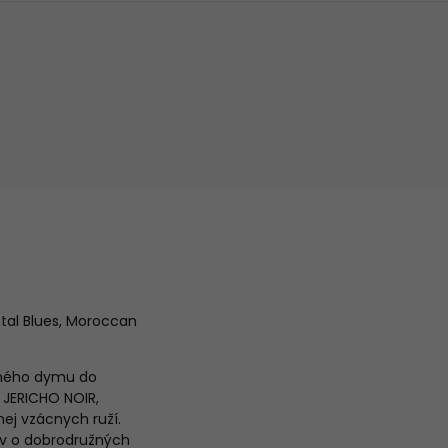
tal Blues, Moroccan
onného dymu do
 JERICHO NOIR,
ej vzácnych ruží.
hov o dobrodružných