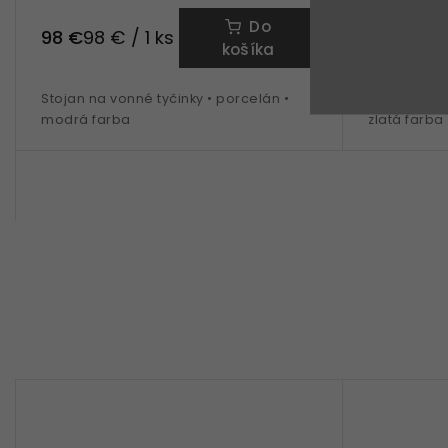
Do
98 €
98 €
98 € / 1 ks
košíka
Stojan na vonné tyčinky • porcelán •
Stojan na v
modrá farba
zlatá farba