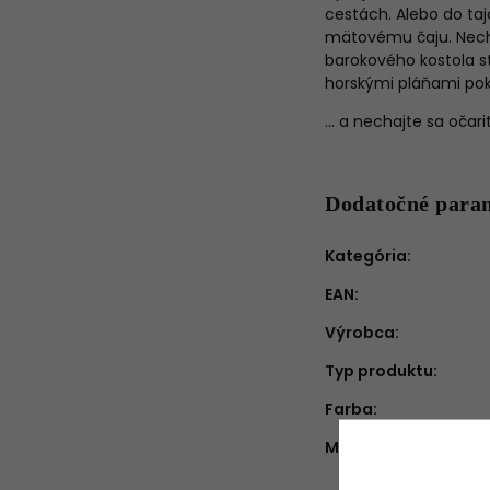
cestách. Alebo do ta
mätovému čaju. Necha
barokového kostola s
horskými pláňami pok
... a nechajte sa očar
Dodatočné para
Kategória
:
EAN
:
Výrobca
:
Typ produktu
:
Farba
:
Množstvo v balení
: