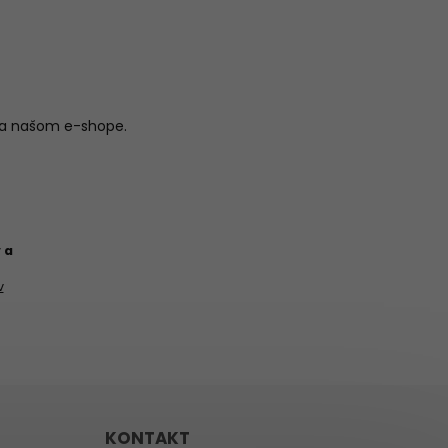
na našom e-shope.
 a
v
KONTAKT