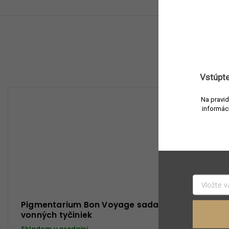
Vstúpte
Na pravid
informác
Pigmentarium Bon Voyage sada
Pigmenta
vonných tyčiniek
vonné tyč
Skladom v predajni
Skladom v 