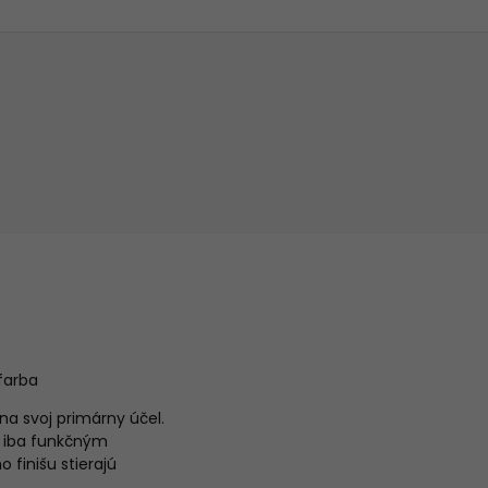
farba
na svoj primárny účel.
e iba funkčným
finišu stierajú