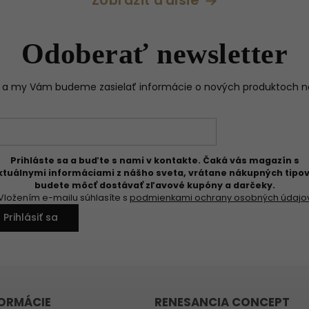
Zobraziť ďalšie
Odoberať newsletter
il a my Vám budeme zasielať informácie o nových produktoch 
Prihláste sa a buďte s nami v kontakte. Čaká vás magazín s
ktuálnymi informáciami z nášho sveta, vrátane nákupných tipov
budete môcť dostávať zľavové kupóny a darčeky.
Vložením e-mailu súhlasíte s
podmienkami ochrany osobných údajo
Prihlásiť sa
FORMÁCIE
RENESANCIA CONCEPT