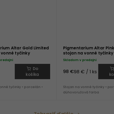
ium Altar Gold Limited
Pigmentarium Altar Pin
 vonné tyčinky
stojan na vonné tyčinky
predajni
Skladom v predajni
Do
98 €
98 € / 1 ks
košíka
ko
onné tyčinky • porcelán •
Stojan na vonné tyčinky • por
dúhovoružová farba