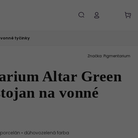
 vonné tyčinky
Značka:
Pigmentarium
arium Altar Green
tojan na vonné
• porcelán • dúhovozelená farba