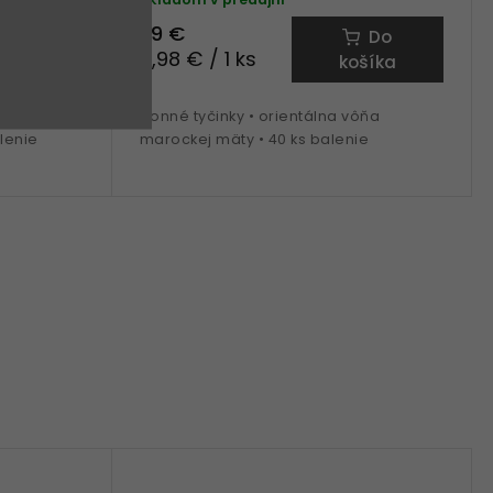
39 €
Do
Do
0,98 € / 1 ks
šíka
košíka
ých záhrad
Vonné tyčinky • orientálna vôňa
alenie
marockej mäty • 40 ks balenie