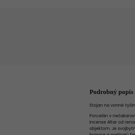
Podrobný popis
Stojan na vonné tyči
Porcelán v nečakanom 
Incense Altar od ren
objektom. Je svojbyt
hranice a prelínajú fa