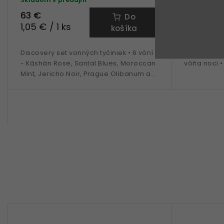
63 €
39 €
Do
1,05 € / 1 ks
0,98 € / 
košíka
Discovery set vonných tyčiniek • 6 vôní
Vonné tyčin
- Kâshân Rose, Santal Blues, Moroccan
vôňa noci •
Mint, Jericho Noir, Prague Olibanum a
Saffron Absheron • 10 ks z každej vône