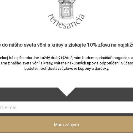
Súvisiaci tovar
 do nášho sveta vôní a
krásy
a získajte
10% zľavu
na najbliž
elnej báze, štandardne každý druhý týždeň, vám budeme prinášať magazín s 
iami z nášho sveta vôní a krásy, vrátane nákupných tipov a odporúčaní.
Súčasn
budete môcť dostávať zľavové kupóny a darčeky.
rium Jericho Noir
Pigmentarium Kâshân 
inky
vonné tyčinky
Mám záujem
predajni
Skladom v predajni