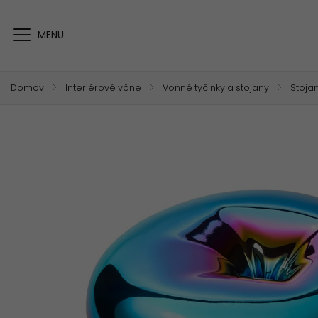
Domov
/
Interiérové vône
/
Vonné tyčinky a stojany
/
Stoja