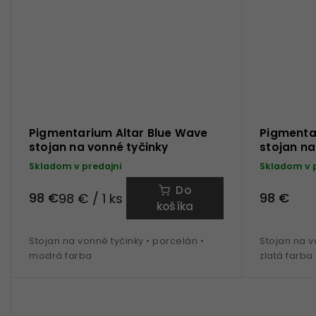
Pigmentarium Altar Blue Wave
Pigmentar
stojan na vonné tyčinky
stojan na
Skladom v predajni
Skladom v 
Do
98 €
98 €
98 € / 1 ks
košíka
Stojan na vonné tyčinky • porcelán •
Stojan na v
modrá farba
zlatá farba