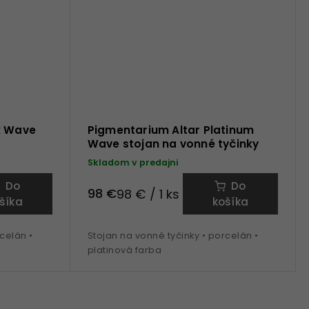
k Wave
Pigmentarium Altar Platinum
Wave stojan na vonné tyčinky
Skladom v predajni
Do
Do
98 €
98 € / 1 ks
šíka
košíka
celán •
Stojan na vonné tyčinky • porcelán •
platinová farba