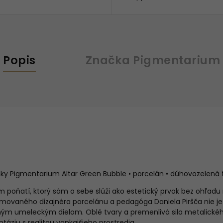
Popis
Značka
Pigmentarium
nky Pigmentarium Altar Green Bubble • porcelán • dúhovozelená 
poňatí, ktorý sám o sebe slúži ako estetický prvok bez ohľadu 
omovaného dizajnéra porcelánu a pedagóga Daniela Piršča nie j
ným umeleckým dielom. Oblé tvary a premenlivá sila metalického 
ntáziu s realitou vonkajšieho prostredia.