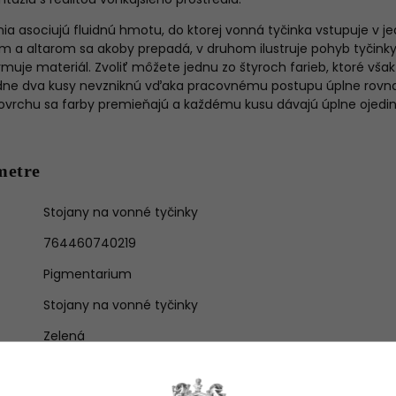
ia asociujú fluidnú hmotu, do ktorej vonná tyčinka vstupuje v 
a altarom sa akoby prepadá, v druhom ilustruje pohyb tyčinky p
uje materiál. Zvoliť môžete jednu zo štyroch farieb, ktoré však
adne dva kusy nevzniknú vďaka pracovnému postupu úplne rovna
povrchu sa farby premieňajú a každému kusu dávajú úplne ojedin
metre
Stojany na vonné tyčinky
764460740219
Pigmentarium
Stojany na vonné tyčinky
Zelená
Porcelán