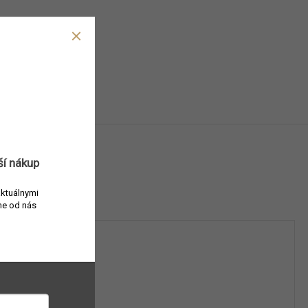
ší nákup
aktuálnymi
e od nás