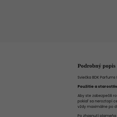
Podrobný popis
Sviečka BDK Parfums 
Použitie a starostli
Aby ste zabezpečili r
pokiaľ sa neroztopí c
vždy maximálne po d
Po zhasnutí plameňa 