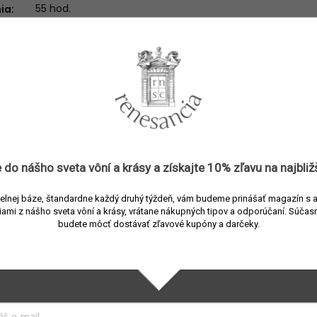
55 hod.
nia
:
 do nášho sveta vôní a
krásy
a získajte
10% zľavu
na najbliž
Súvisiaci tovar
elnej báze, štandardne každý druhý týždeň, vám budeme prinášať magazín s 
iami z nášho sveta vôní a krásy, vrátane nákupných tipov a odporúčaní.
Súčasn
budete môcť dostávať zľavové kupóny a darčeky.