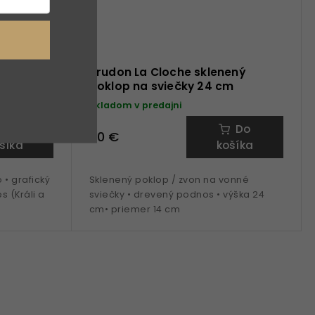
Reines
Trudon La Cloche sklenený
poklop na sviečky 24 cm
Skladom v predajni
Do
Do
90 €
šíka
košíka
 • grafický
Sklenený poklop / zvon na vonné
s (Králi a
sviečky • drevený podnos • výška 24
cm• priemer 14 cm