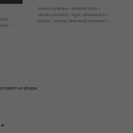
Vonná sviečka • drevitá vôňa •
 •
citrusová vôňa • figa • levanduľa •
duľa •
pačuli • zelený sklenený kahanec •
anec •
veľkosť Grande - 2800 g náplň
na našom e-shope.
 a