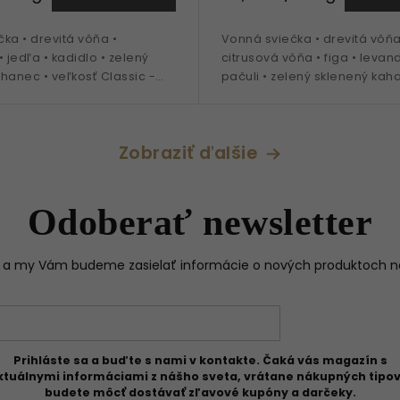
ka • drevitá vôňa •
Vonná sviečka • drevitá vôňa
• jedľa • kadidlo • zelený
citrusová vôňa • figa • levan
hanec • veľkosť Classic -
pačuli • zelený sklenený kah
ň
veľkosť Petite - 70 g náplň
Zobraziť ďalšie
Odoberať newsletter
il a my Vám budeme zasielať informácie o nových produktoch 
Prihláste sa a buďte s nami v kontakte. Čaká vás magazín s
ktuálnymi informáciami z nášho sveta, vrátane nákupných tipov
budete môcť dostávať zľavové kupóny a darčeky.