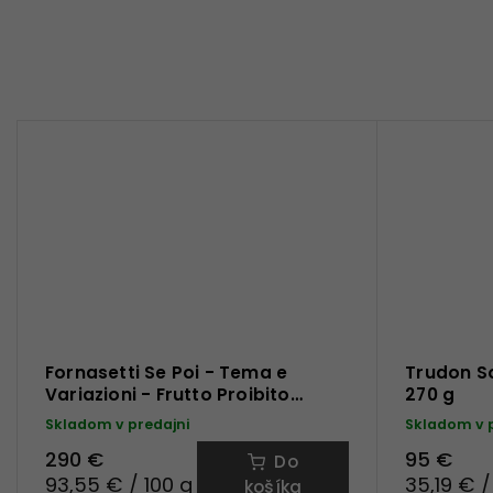
Fornasetti Se Poi - Tema e
Trudon So
Variazioni - Frutto Proibito
270 g
vonná sviečka 310 g
Skladom v predajni
Skladom v 
290 €
95 €
Do
93,55 € / 100 g
35,19 € /
košíka