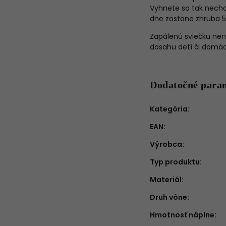
Vyhnete sa tak nechc
dne zostane zhruba 
Zapálenú sviečku nen
dosahu detí či domáci
Dodatočné para
Kategória
:
EAN
:
Výrobca
:
Typ produktu
:
Materiál
:
Druh vône
:
Hmotnosť náplne
: