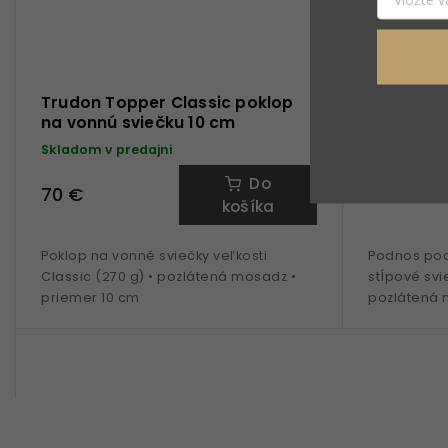
Trudon Topper Classic poklop
Trudon C
na vonnú sviečku 10 cm
sviečku 1
Skladom v predajni
Skladom v 
Do
70 €
42 €
košíka
Poklop na vonné sviečky veľkosti
Podnos pod 
Classic (270 g) • pozlátená mosadz •
stĺpové svi
priemer 10 cm
pozlátená 