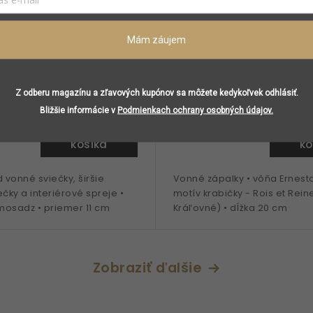
Mám záujem
lassic Base podnos pod
Trudon Ernesto Rois et 
1 cm
vonné zápalky
Z odberu magazínu a zľavových kupónov sa môžete kedykoľvek odhlásiť.
predajni
Skladom v predajni
Bližšie informácie v
Podmienkach ochrany osobných údajov.
Do
20 €
košíka
ko
vonné sviečky, širšie
Vonné zápalky • vôňa Ernesto
ečky a interiérové spreje •
motív krabičky - Rois et Reine
mosadz • priemer 11 cm
Kráľovné) • dĺžka 20 cm
Zobraziť ďalšie