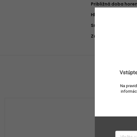
Približná doba hore
Hlava
:
Srdce
:
Základ
:
Vstúpte
Na pravid
informác