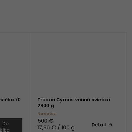
iečka 70
Trudon Cyrnos vonná sviečka
2800 g
Na dotaz
500 €
Do
Detail
17,86 € / 100 g
šíka