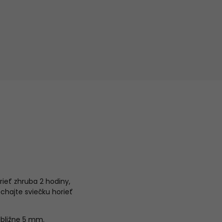
rieť zhruba 2 hodiny,
echajte sviečku horieť
ibližne 5 mm.