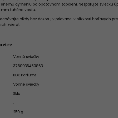
enému dymeniu po opätovnom zapálení. Nespaľujte sviečku úpl
5 mm tuhého vosku.
echávajte nikdy bez dozoru, v prievane, v blízkosti horľavých 
ch zvierat.
metre
Vonné sviečky
3760035450863
BDK Parfums
Vonné sviečky
Sklo
.
250 g