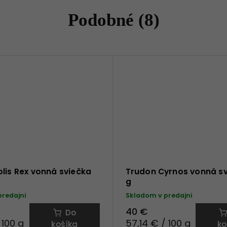
Podobné (8)
lis Rex vonná sviečka
Trudon Cyrnos vonná sv
g
predajni
Skladom v predajni
40 €
Do
 100 g
57,14 € / 100 g
košíka
ko