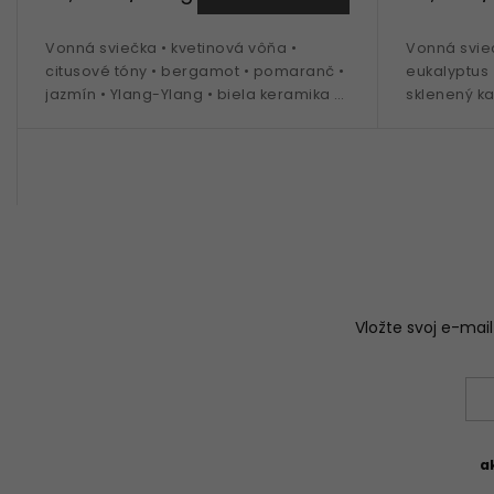
Vonná sviečka • kvetinová vôňa •
Vonná svieč
citusové tóny • bergamot • pomaranč •
eukalyptus 
jazmín • Ylang-Ylang • biela keramika s
sklenený ka
grafikou • 310 g náplň
270 g nápl
Vložte svoj e-ma
a