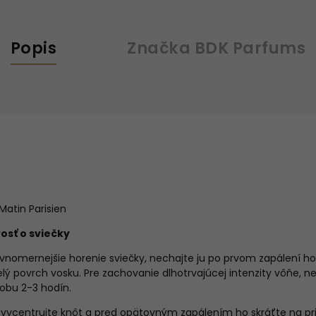
Popis
Značka
BDK Parfums
Matin Parisien
vosť o sviečky
ovnomernejšie horenie sviečky, nechajte ju po prvom zapálení ho
elý povrch vosku. Pre zachovanie dlhotrvajúcej intenzity vôňe, n
obu 2-3 hodín.
vycentrujte knôt a pred opätovným zapálením ho skráťte na pr