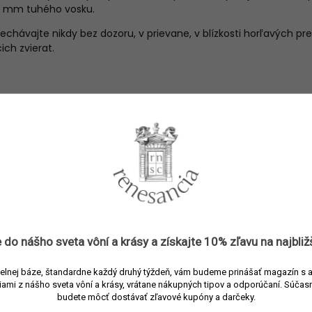
5 mm tuhého vosku.
echávajte nikdy bez dozoru, v prievane, v blízkosti horľavých 
ch zvierat.
metre
Vonné sviečky
3397696410075
Trudon
Vonné sviečky
Zelená
 do nášho sveta vôní a
krásy
a získajte
10% zľavu
na najbliž
Sklo/vosk
elnej báze, štandardne každý druhý týždeň, vám budeme prinášať magazín s 
Aromatická
iami z nášho sveta vôní a krásy, vrátane nákupných tipov a odporúčaní.
Súčasn
budete môcť dostávať zľavové kupóny a darčeky.
270 g