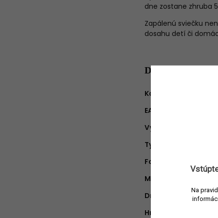
dne zostane zhruba 
Zapálenú sviečku nen
dosahu detí či domáci
Dodatočné para
Kategória
:
EAN
:
Výrobca
:
Typ produktu
:
Farba
:
Vstúpte
Materiál
:
Na pravid
Druh vône
:
informác
Hmotnosť náplne
: