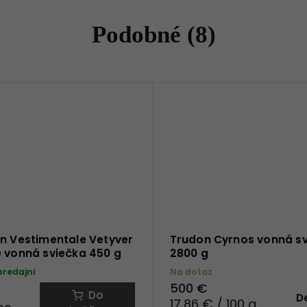
Podobné (8)
n Vestimentale Vetyver
Trudon Cyrnos vonná s
 vonná sviečka 450 g
2800 g
predajni
Na dotaz
500 €
Do
De
17,86 € / 100 g