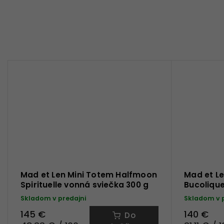
Mad et Len Mini Totem Halfmoon
Mad et Le
Spirituelle vonná sviečka 300 g
Bucolique
Skladom v predajni
Skladom v 
145 €
140 €
Do