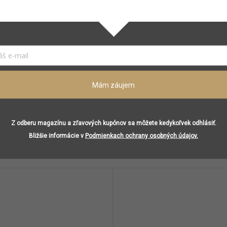
60 hod.
nia
:
Eukalyptus, listy buchu
Mäta, čajové lístky
Harmanček
Mám záujem
Z odberu magazínu a zľavových kupónov sa môžete kedykoľvek odhlásiť.
Súvisiaci tovar
Bližšie informácie v
Podmienkach ochrany osobných údajov.