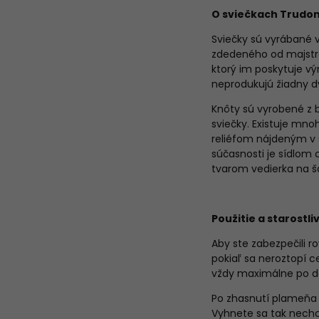
O sviečkach Trudo
Sviečky sú vyrábané 
zdedeného od majstro
ktorý im poskytuje výn
neprodukujú žiadny d
Knôty sú vyrobené z b
sviečky. Existuje mno
reliéfom nájdeným v s
súčasnosti je sídlom
tvarom vedierka na š
Použitie a starostli
Aby ste zabezpečili r
pokiaľ sa neroztopí c
vždy maximálne po d
Po zhasnutí plameňa 
Vyhnete sa tak nechc