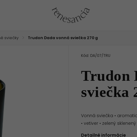
é sviečky
/
Trudon Dada vonná sviečka 270 g
Kód:
DA/07/TRU
Trudon 
sviečka 
Vonná sviečka • aromatick
• vetiver • zelený sklenen
Detailné informácie