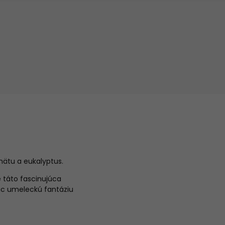
mätu a eukalyptus.
 táto fascinujúca
úc umeleckú fantáziu