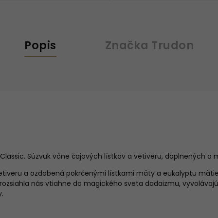
Popis
Značka
Trudon
lassic. Súzvuk vône čajových lístkov a vetiveru, doplnených o 
tiveru a ozdobená pokrčenými lístkami mäty a eukalyptu mätie
 rozsiahla nás vtiahne do magického sveta dadaizmu, vyvolávaj
y.