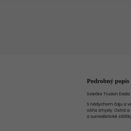
Podrobný popis
Sviečka Trudon Dada C
S nádychom čaju a ve
vôňa zmysly. Ostrá a
a surrealistické zážitk