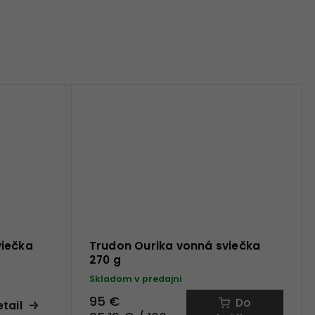
viečka
Trudon Ourika vonná sviečka
270 g
Skladom v predajni
95 €
Do
tail