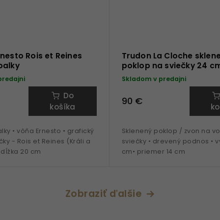
nesto Rois et Reines
Trudon La Cloche sklen
palky
poklop na sviečky 24 c
predajni
Skladom v predajni
Do
90 €
košíka
ko
ky • vôňa Ernesto • grafický
Sklenený poklop / zvon na v
ky - Rois et Reines (Králi a
sviečky • drevený podnos • v
 dĺžka 20 cm
cm• priemer 14 cm
Zobraziť ďalšie