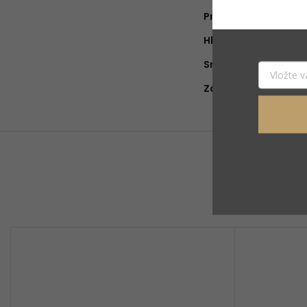
Približná doba hore
Hlava
:
Srdce
:
Základ
: