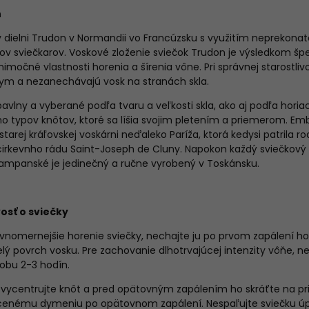
n
v dielni Trudon v Normandii vo Francúzsku s využitím neprekon
v sviečkarov. Voskové zloženie sviečok Trudon je výsledkom špe
imočné vlastnosti horenia a šírenia vône. Pri správnej starostliv
ym a nezanechávajú vosk na stranách skla.
avlny a vyberané podľa tvaru a veľkosti skla, ako aj podľa horiac
ho typov knôtov, ktoré sa líšia svojim pletením a priemerom.
Emb
tarej kráľovskej voskárni neďaleko Paríža, ktorá kedysi patrila r
 cirkevnho rádu Saint-Joseph de Cluny.
Napokon každý sviečkový 
ampanské je jedinečný a ručne vyrobený v Toskánsku.
vosť o sviečky
ovnomernejšie horenie sviečky, nechajte ju po prvom zapálení ho
elý povrch vosku. Pre zachovanie dlhotrvajúcej intenzity vôňe, n
obu 2-3 hodín.
vycentrujte knôt a pred opätovným zapálením ho skráťte na pr
enému dymeniu po opätovnom zapálení. Nespaľujte sviečku úpl