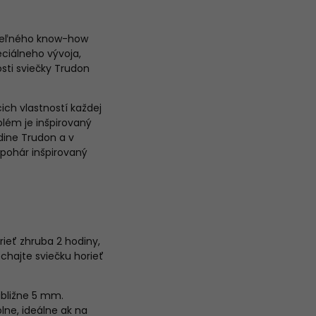
ateľného know-how
ciálneho vývoja,
osti sviečky Trudon
ich vlastností každej
lém je inšpirovaný
odine Trudon a v
pohár inšpirovaný
rieť zhruba 2 hodiny,
echajte sviečku horieť
ibližne 5 mm.
ne, ideálne ak na