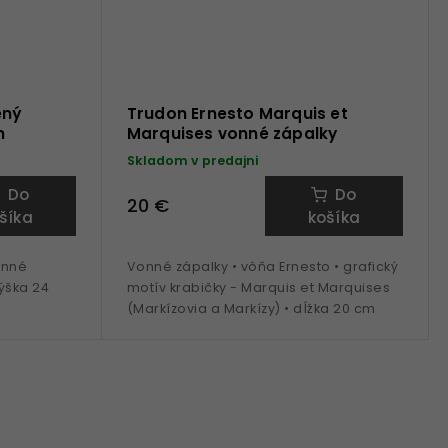
ený
Trudon Ernesto Marquis et
m
Marquises vonné zápalky
Skladom v predajni
Do
Do
20 €
šíka
košíka
onné
Vonné zápalky • vôňa Ernesto • grafický
ýška 24
motív krabičky - Marquis et Marquises
(Markízovia a Markízy) • dĺžka 20 cm