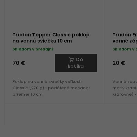
Trudon Topper Classic poklop
Trudon Er
na vonnú sviečku 10 cm
vonné zá
Skladom v predajni
Skladom v 
Do
70 €
20 €
košíka
Poklop na vonné sviečky veľkosti
Vonné zápal
Classic (270 g) • pozlátená mosadz •
motív krabič
priemer 10 cm
Kráľovné) •