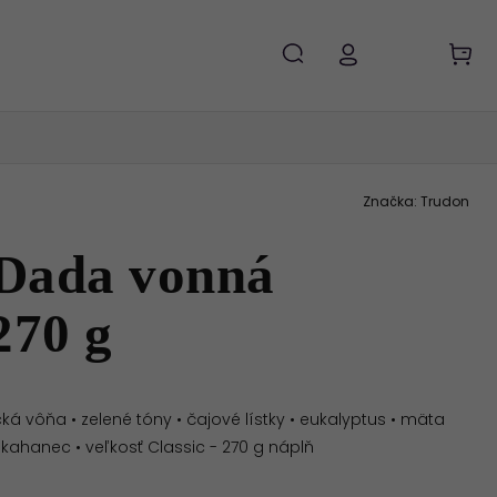
Značka:
Trudon
Dada vonná
270 g
á vôňa • zelené tóny • čajové lístky • eukalyptus • mäta
ý kahanec • veľkosť Classic - 270 g náplň