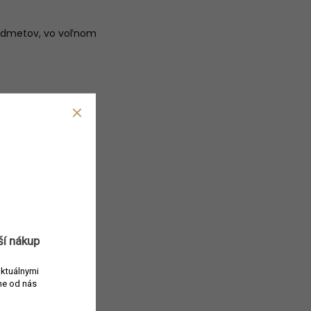
predmetov, vo voľnom
ší nákup
aktuálnymi
e od nás