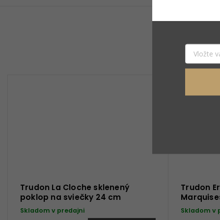
Trudon La Cloche sklenený
Trudon Er
poklop na sviečky 24 cm
Marquise
Skladom v predajni
Skladom v 