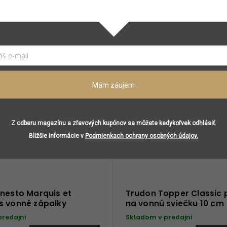
Súvisiaci tovar
Mám záujem
Z odberu magazínu a zľavových kupónov sa môžete kedykoľvek odhlásiť.
Bližšie informácie v
Podmienkach ochrany osobných údajov.
nesto Marquis et
Trudon Topper Classic 
s vonné zápalky
na vonnú sviečku 10 cm
predajni
Skladom v predajni