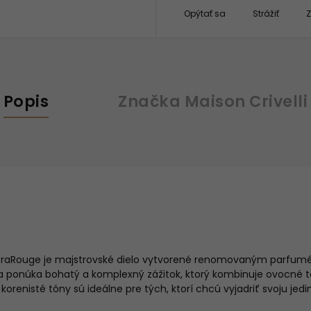
Opýtať sa
Strážiť
Z
Popis
Značka
Maison Crivelli
 InfraRouge je majstrovské dielo vytvorené renomovaným parfum
 ponúka bohatý a komplexný zážitok, ktorý kombinuje ovocné t
 korenisté tóny sú ideálne pre tých, ktorí chcú vyjadriť svoju je