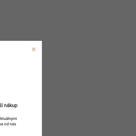
ší nákup
r, koža, vanilka,
aktuálnymi
e od nás