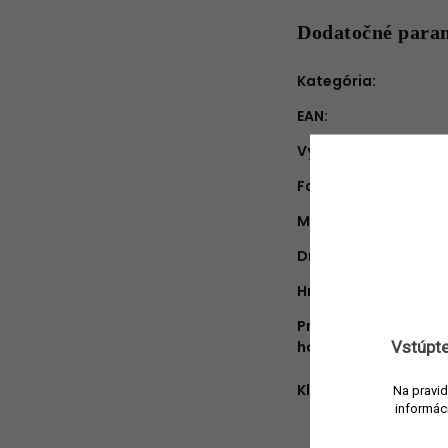
Dodatočné para
Kategória
:
EAN
:
Výrobca
:
Farba
:
Materiál
:
Druh vône
:
Hmotnosť náplne
:
Približná doba
horenia
:
Vstúpte
Kľúčové ingredienci
Na pravid
informác