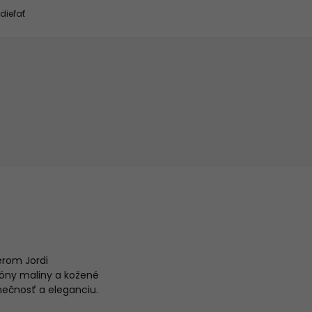
dieľať
érom Jordi
óny maliny a kožené
dinečnosť a eleganciu.