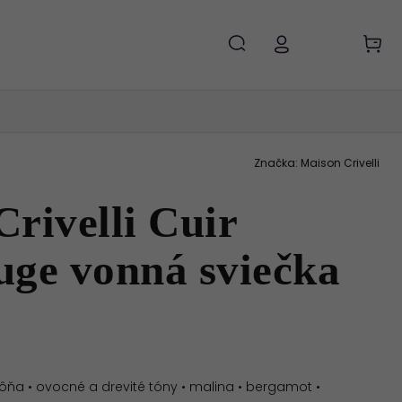
Značka:
Maison Crivelli
rivelli Cuir
uge vonná sviečka
ôňa • ovocné a drevité tóny • malina • bergamot •