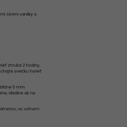
ými tónmi vanilky a
rieť zhruba 2 hodiny,
echajte sviečku horieť
ibližne 5 mm.
ne, ideálne ak na
predmetov, vo voľnom