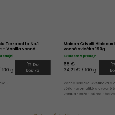
ie Terracotta No.1
Maison Crivelli Hibiscu
 + Vanilla vonná
vonná sviečka 190g
predajni
Skladom v predajni
65 €
Do
 100 g
34,21 € / 100 g
košíka
ko
čka •
Vonná sviečka •kvetinová a 
vôňa • aromatiké a ovocné t
vanilka • koža • pižmo • červ
sklenený kahanec • 190 g ná