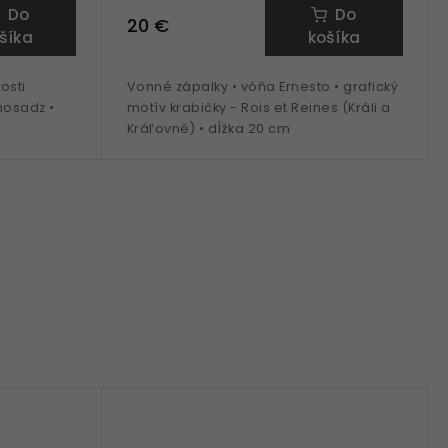
Do
Do
20 €
šíka
košíka
osti
Vonné zápalky • vôňa Ernesto • grafický
mosadz •
motív krabičky - Rois et Reines (Králi a
Kráľovné) • dĺžka 20 cm