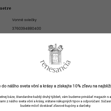
metre
Vonné sviečky
3760394880400
Maison Crivelli
Červená
Sklo
Kožená
190 g
45 hod.
 do nášho sveta vôní a
krásy
a získajte
10% zľavu
na najbliž
Malina, škorica, bergamot, koreň kosatca, osmanthus, céde
e
:
elnej báze, štandardne každý druhý týždeň, vám budeme prinášať magazín s 
oud, pačuli
iami z nášho sveta vôní a krásy, vrátane nákupných tipov a odporúčaní.
Súčasn
budete môcť dostávať zľavové kupóny a darčeky.