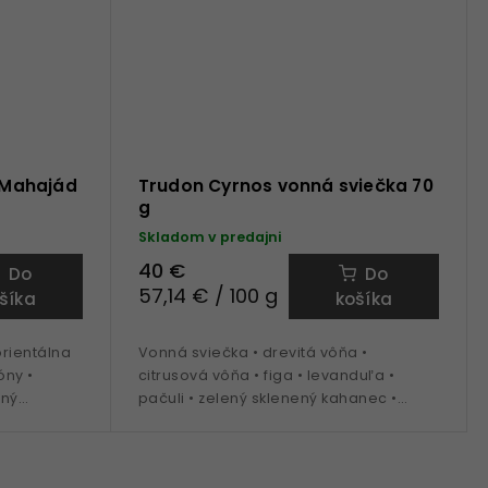
s Mahajád
Trudon Cyrnos vonná sviečka 70
g
Skladom v predajni
40 €
Do
Do
57,14 € / 100 g
šíka
košíka
orientálna
Vonná sviečka • drevitá vôňa •
óny •
citrusová vôňa • figa • levanduľa •
ený
pačuli • zelený sklenený kahanec •
plň
veľkosť Petite - 70 g náplň