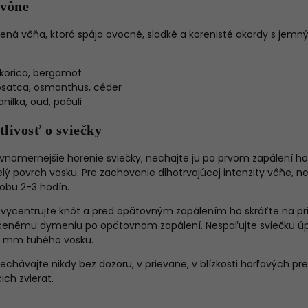
 vône
žená vôňa, ktorá spája ovocné, sladké a korenisté akordy s jemn
škorica, bergamot
satca, osmanthus, céder
nilka, oud, pačuli
tlivosť o sviečky
ovnomernejšie horenie sviečky, nechajte ju po prvom zapálení ho
elý povrch vosku. Pre zachovanie dlhotrvajúcej intenzity vôňe, n
obu 2-3 hodín.
vycentrujte knôt a pred opätovným zapálením ho skráťte na pr
enému dymeniu po opätovnom zapálení. Nespaľujte sviečku úpl
5 mm tuhého vosku.
echávajte nikdy bez dozoru, v prievane, v blízkosti horľavých 
ch zvierat.