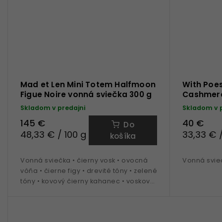
Mad et Len Mini Totem Halfmoon
With Poes
Figue Noire vonná sviečka 300 g
Cashmere
sviečka
Skladom v predajni
Skladom v 
145 €
40 €
Do
48,33 € / 100 g
33,33 € /
košíka
Vonná sviečka • čierny vosk • ovocná
Vonná svie
vôňa • čierne figy • drevité tóny • zelené
tóny • kovový čierny kahanec • vosková
náplň 300 g