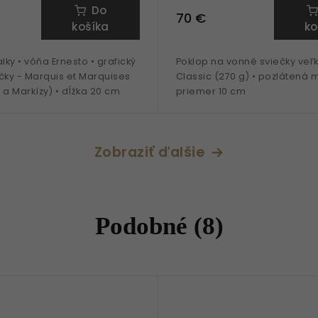
Do
70 €
košíka
ko
ky • vôňa Ernesto • grafický
Poklop na vonné sviečky veľk
čky - Marquis et Marquises
Classic (270 g) • pozlátená 
 a Markízy) • dĺžka 20 cm
priemer 10 cm
Zobraziť ďalšie
Podobné (8)