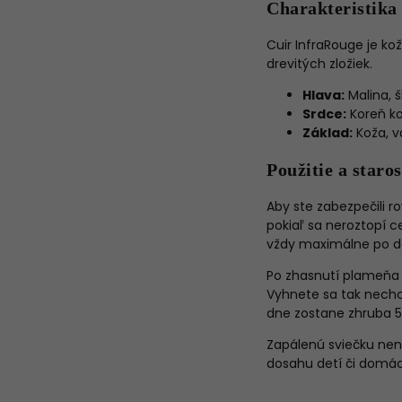
Charakteristika
Cuir InfraRouge je ko
drevitých zložiek.
Hlava:
Malina, 
Srdce:
Koreň ko
Základ:
Koža, va
Použitie a staros
Aby ste zabezpečili r
pokiaľ sa neroztopí c
vždy maximálne po d
Po zhasnutí plameňa 
Vyhnete sa tak nechc
dne zostane zhruba 
Zapálenú sviečku nen
dosahu detí či domáci