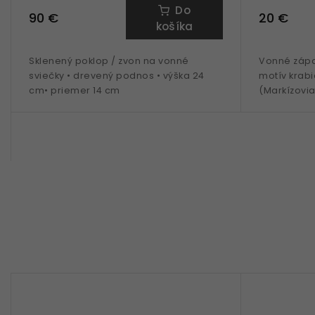
Do
90 €
20 €
košíka
Sklenený poklop / zvon na vonné
Vonné zápal
sviečky • drevený podnos • výška 24
motív krabi
cm• priemer 14 cm
(Markízovia