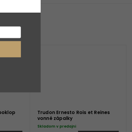
poklop
Trudon Ernesto Rois et Reines
vonné zápalky
Skladom v predajni