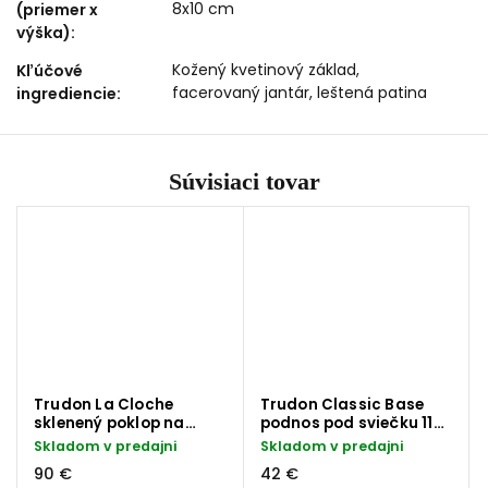
8x10 cm
(priemer x
výška)
:
Kožený kvetinový základ,
Kľúčové
facerovaný jantár, leštená patina
ingrediencie
:
Súvisiaci tovar
Trudon La Cloche
Trudon Classic Base
sklenený poklop na
podnos pod sviečku 11
sviečky 24 cm
cm
Skladom v predajni
Skladom v predajni
90 €
42 €