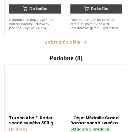
Do košíka
Do košíka
Sklenený poklop / zvon na
Podnos pod vonné sviečky,
vonné sviečky • drevený
širšie stĺpové sviečky a
podnos • výška 24 cm•
interiérové spreje • pozlátená
priemer 14 cm
mosadz • priemer 11 cm
Zobraziť ďalšie
Podobné (8)
Trudon Abd El Kader
L'Objet Médaille Grand
vonná sviečka 800 g
Bazaar vonná sviečka
400 g
Na dotaz
Skladom v predajni