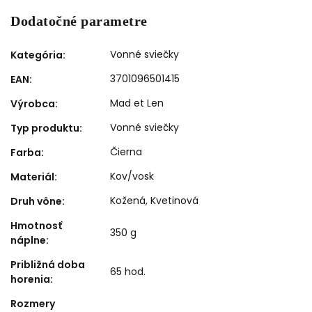
Dodatočné parametre
Vonné sviečky
Kategória
:
3701096501415
EAN
:
Mad et Len
Výrobca
:
Vonné sviečky
Typ produktu
:
Čierna
Farba
:
Kov/vosk
Materiál
:
Kožená
,
Kvetinová
Druh vône
:
Hmotnosť
350 g
náplne
:
Približná doba
65 hod.
horenia
:
Rozmery