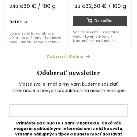
30 € / 100 g
32,50 € / 100 g
240 €
130 €
Do košíka
Detail
Vonná sviečka • orientálna
Vonná sviečka • ambrová
vôňa • korenisté tóny •
vôňa • zelené tóny • kvetinové
kardamóm • koriander •
tóny • mäta • zázvor • tabak •
šafran • koža • biely
zelený sklenený kahanec •
porcelánový kahanec so
veľkosť Interméde - 800 g
zlatými prvkami • cca 70...
náplň
Zobraziť ďalšie
Odoberať newsletter
Vložte svoj e-mail a my Vám budeme zasielať
informácie o nových produktoch na našom e-shope.
Prihláste sa a buďte s nami v kontakte. Čaká vás
magazín s aktuálnymi informáciami z nášho sveta,
vrátane nákupných tipov a budete môcť dostávať