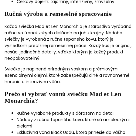
Celkový dojem: tajomný, intenzívny, zmyselný
Ručná výroba a remeselné spracovanie
Každá sviečka Mad et Len Monarchia je starostlivo vyrábaná
ručne vo francúzskych dielňach na juhu krajiny. Nádoba
sviečky je vyrobená z ručne tepaného kovu, ktorý je
výsledkom precíznej remeselnej práce. Každý kus je originál,
nesúci jedinečné detaily, vďaka ktorým je každý produkt
neopakovateľný.
Sviečka je naplnená prírodným voskom a prémiovými
esenciálnymi olejmi, ktoré zabezpečujú dlhé a rovnomerné
horenie a intenzívnu vôňu.
Prečo si vybrať vonnú sviečku Mad et Len
Monarchia?
Ručne vyrábané produkty s dôrazom na detail
Nádoby z ručne tepaného kovu, ktoré sú umeleckými
dielami
Exkluzívna vôňa Black Uddú, ktorá prinesie do vášho