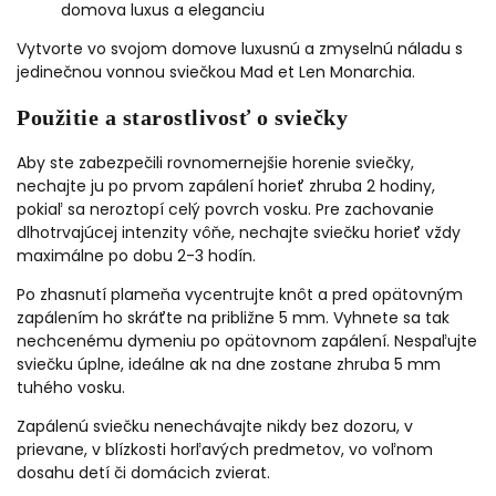
domova luxus a eleganciu
Vytvorte vo svojom domove luxusnú a zmyselnú náladu s
jedinečnou vonnou sviečkou Mad et Len Monarchia.
Použitie a starostlivosť o sviečky
Aby ste zabezpečili rovnomernejšie horenie sviečky,
nechajte ju po prvom zapálení horieť zhruba 2 hodiny,
pokiaľ sa neroztopí celý povrch vosku. Pre zachovanie
dlhotrvajúcej intenzity vôňe, nechajte sviečku horieť vždy
maximálne po dobu 2-3 hodín.
Po zhasnutí plameňa vycentrujte knôt a pred opätovným
zapálením ho skráťte na približne 5 mm. Vyhnete sa tak
nechcenému dymeniu po opätovnom zapálení. Nespaľujte
sviečku úplne, ideálne ak na dne zostane zhruba 5 mm
tuhého vosku.
Zapálenú sviečku nenechávajte nikdy bez dozoru, v
prievane, v blízkosti horľavých predmetov, vo voľnom
dosahu detí či domácich zvierat.