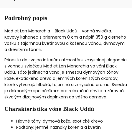
Podrobný popis
Mad et Len Monarchia - Black Uddú - vonná sviečka.
Kovový kahanec s priemerom 8 cm a náplň 350 g čierneho
vosku s tajomnou kvetinovou a koženou vôňou, dymovými
a drevitými tónmi.
Prineste do svojho interiéru atmosféru zmyselnej elegancie
s
vonnou sviečkou Mad et Len Monarchia vo vôni Black
Uddú. Táto jedinečná vôňa je zmesou dymových tónov
kože, exotického dreva a jemných korenistých akordov,
ktoré vytvárajú hlbokú, tajomnú a zmyselnú arómu. Sviečka
je dokonalým spoločníkom pre relaxačné chvíle a zároveň
skvelým dizajnovým doplnkom do vášho domova.
Charakteristika vône Black Uddú
Hlavné tóny: dymová koža, exotické drevo
Podtóny: jemné náznaky korenia a kvetín