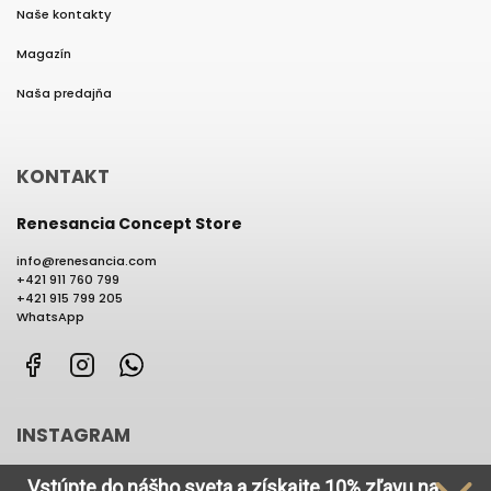
Naše kontakty
Magazín
Naša predajňa
KONTAKT
Renesancia Concept Store
info
@
renesancia.com
+421 911 760 799
+421 915 799 205
WhatsApp
Facebook
Instagram
WhatsApp
INSTAGRAM
Vstúpte do nášho sveta
a získajte
10% zľavu na