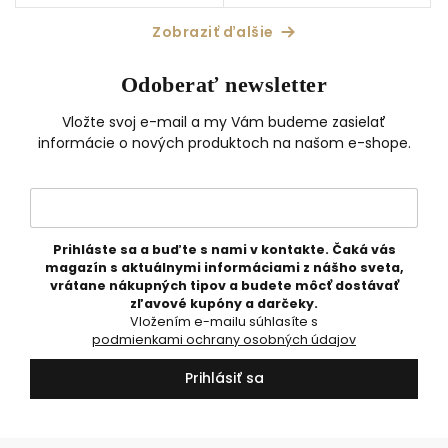
veľkosť Classic - 270 g náplň
270 g náplň
Zobraziť ďalšie
Odoberať newsletter
Vložte svoj e-mail a my Vám budeme zasielať
informácie o nových produktoch na našom e-shope.
Prihláste sa a buďte s nami v kontakte. Čaká vás
magazín s aktuálnymi informáciami z nášho sveta,
vrátane nákupných tipov a budete môcť dostávať
zľavové kupóny a darčeky.
Vložením e-mailu súhlasíte s
podmienkami ochrany osobných údajov
Prihlásiť sa