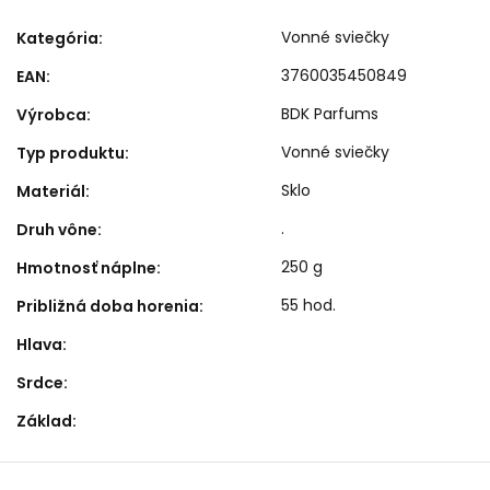
Vonné sviečky
Kategória
:
3760035450849
EAN
:
BDK Parfums
Výrobca
:
Vonné sviečky
Typ produktu
:
Sklo
Materiál
:
.
Druh vône
:
250 g
Hmotnosť náplne
:
55 hod.
Približná doba horenia
:
Hlava
:
Srdce
:
Základ
: