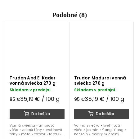
Podobné (8)
Trudon Abd El Kader
Trudon Madurai vonná
vonná sviečka 270 g
sviečka 270 g
Skladom v predajni
Skladom v predajni
35,19 € / 100 g
35,19 € / 100 g
95 €
95 €
Do košíka
Do košíka
Vonná sviečka • ambrová
Vonná sviečka • kvetinová
vôňa • zelené tóny • kvetinové
vôňa • jazmín • Ylang-Ylang •
tóny • mäta • zázvor • tabak •
benzoín • modrý sklenený
zelený sklenený kahanec •
kahanec • veľkosť Classic -