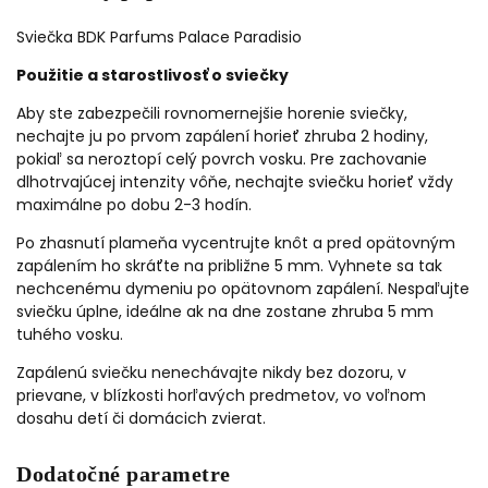
Sviečka BDK Parfums Palace Paradisio
Použitie a starostlivosť o sviečky
Aby ste zabezpečili rovnomernejšie horenie sviečky,
nechajte ju po prvom zapálení horieť zhruba 2 hodiny,
pokiaľ sa neroztopí celý povrch vosku. Pre zachovanie
dlhotrvajúcej intenzity vôňe, nechajte sviečku horieť vždy
maximálne po dobu 2-3 hodín.
Po zhasnutí plameňa vycentrujte knôt a pred opätovným
zapálením ho skráťte na približne 5 mm. Vyhnete sa tak
nechcenému dymeniu po opätovnom zapálení. Nespaľujte
sviečku úplne, ideálne ak na dne zostane zhruba 5 mm
tuhého vosku.
Zapálenú sviečku nenechávajte nikdy bez dozoru, v
prievane, v blízkosti horľavých predmetov, vo voľnom
dosahu detí či domácich zvierat.
Dodatočné parametre