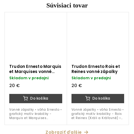
Súvisiaci tovar
Trudon Ernesto Marquis
Trudon Ernesto Rois et
et Marquises vonné
Reines vonné zápalky
zápalky
Skladom v predajni
Skladom v predajni
20 €
20 €
Do košíka
Do košíka
Vonné zápalky • vôňa Ernesto •
Vonné zápalky • vôňa Ernesto •
grafický motív krabičky -
grafický motív krabičky - Rois
Marquis et Marquises
et Reines (Králi a Kráľovné) •
(Markízovia a Markízy) • dĺžka
dĺžka 20 cm
20 cm
Zobraziť ďalšie