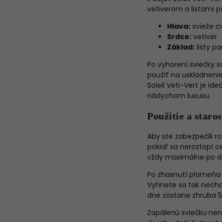
vetiverom a listami p
Hlava:
svieže c
Srdce:
vetiver
Základ:
listy p
Po vyhorení sviečky 
použiť na uskladnenie
Soleil Veti-Vert je i
nádychom luxusu.
Použitie a staros
Aby ste zabezpečili r
pokiaľ sa neroztopí c
vždy maximálne po d
Po zhasnutí plameňa 
Vyhnete sa tak nechc
dne zostane zhruba 
Zapálenú sviečku nen