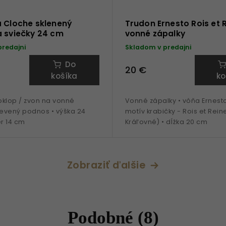
a Cloche sklenený
Trudon Ernesto Rois et 
a sviečky 24 cm
vonné zápalky
predajni
Skladom v predajni
Do
20 €
košíka
ko
oklop / zvon na vonné
Vonné zápalky • vôňa Ernesto
revený podnos • výška 24
motív krabičky - Rois et Reine
r 14 cm
Kráľovné) • dĺžka 20 cm
Zobraziť ďalšie
Podobné (8)