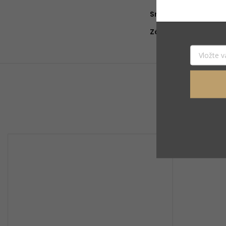
Srdce
:
Základ
: