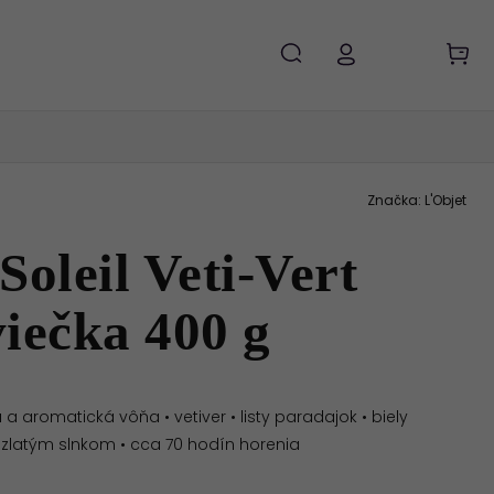
Značka:
L'Objet
Soleil Veti-Vert
iečka 400 g
a aromatická vôňa • vetiver • listy paradajok • biely
zlatým slnkom • cca 70 hodín horenia