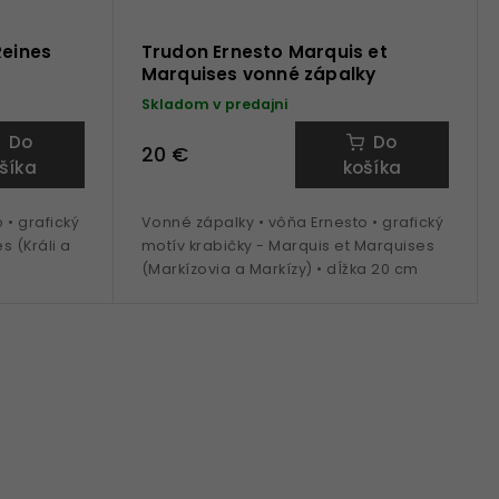
Reines
Trudon Ernesto Marquis et
Marquises vonné zápalky
Skladom v predajni
Do
Do
20 €
šíka
košíka
 • grafický
Vonné zápalky • vôňa Ernesto • grafický
s (Králi a
motív krabičky - Marquis et Marquises
(Markízovia a Markízy) • dĺžka 20 cm