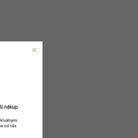
ší nákup
aktuálnymi
e od nás