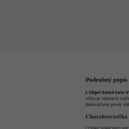
Podrobný popis
L'Objet Soleil Veti-
vôňu je zdobená ručn
dekoratívny prvok váš
Charakteristika
L'Objet Soleil Veti-V