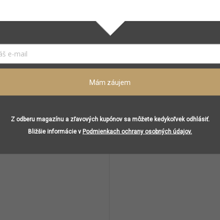
Vetiver
Listy paradajok
Mám záujem
Súvisiaci tovar
Z odberu magazínu a zľavových kupónov sa môžete kedykoľvek odhlásiť.
Bližšie informácie v
Podmienkach ochrany osobných údajov.