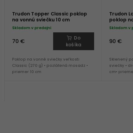
Trudon Topper Classic poklop
Trudon L
na vonnú sviečku 10 cm
poklop n
Skladom v predajni
Skladom v 
Do
70 €
90 €
košíka
Poklop na vonné sviečky veľkosti
Sklenený p
Classic (270 g) • pozlátená mosadz •
sviečky • d
priemer 10 cm
cm• prieme