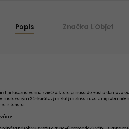
Popis
Značka
L'Objet
Vert
je luxusná vonná sviečka, ktorá prináša do vášho domova os
e maľovaným 24-karátovým zlatým slnkom, čo z nej robí nielen 
ho interiéru.
 vône
ert prináša pôsobivú sviežu citrusovú aromatickú vôňu, s jasne r