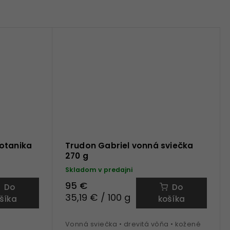
otanika
Trudon Gabriel vonná sviečka
270 g
Skladom v predajni
95 €
Do
Do
35,19 € / 100 g
šíka
košíka
Vonná sviečka • drevitá vôňa • kožené