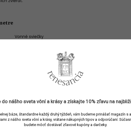
ch zvierat.
metre
Vonné sviečky
810009646297
L'Objet
Vonné sviečky
Biela
Porcelán
Aromatická
,
Citrusová
 do nášho sveta vôní a
krásy
a získajte
10% zľavu
na najbliž
400 g
elnej báze, štandardne každý druhý týždeň, vám budeme prinášať magazín s 
70 hod.
nia
:
iami z nášho sveta vôní a krásy, vrátane nákupných tipov a odporúčaní.
Súčasn
budete môcť dostávať zľavové kupóny a darčeky.
Svieže citrusové tóny