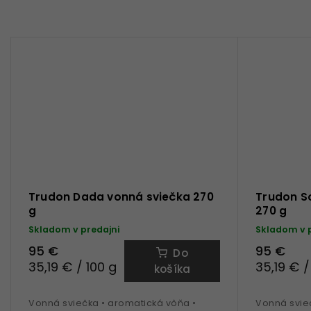
Trudon Dada vonná sviečka 270
Trudon So
g
270 g
Skladom v predajni
Skladom v 
95 €
95 €
Do
35,19 € / 100 g
35,19 € /
košíka
Vonná sviečka • aromatická vôňa •
Vonná svieč