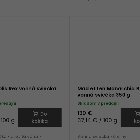
lis Rex vonná sviečka
Mad et Len Monarchia B
vonná sviečka 350 g
predajni
Skladom v predajni
130 €
Do
 100 g
37,14 € / 100 g
košíka
ko
ka • drevitá vôňa •
Vonná sviečka • čierny