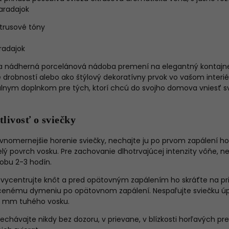
aradajok
itrusové tóny
aradajok
sa nádherná porcelánová nádoba premení na elegantný kontajne
 drobností alebo ako štýlový dekoratívny prvok vo vašom interiér
deálnym doplnkom pre tých, ktorí chcú do svojho domova vniesť s
tlivosť o sviečky
ovnomernejšie horenie sviečky, nechajte ju po prvom zapálení ho
elý povrch vosku. Pre zachovanie dlhotrvajúcej intenzity vôňe, n
obu 2-3 hodín.
vycentrujte knôt a pred opätovným zapálením ho skráťte na pr
enému dymeniu po opätovnom zapálení. Nespaľujte sviečku úpl
5 mm tuhého vosku.
echávajte nikdy bez dozoru, v prievane, v blízkosti horľavých 