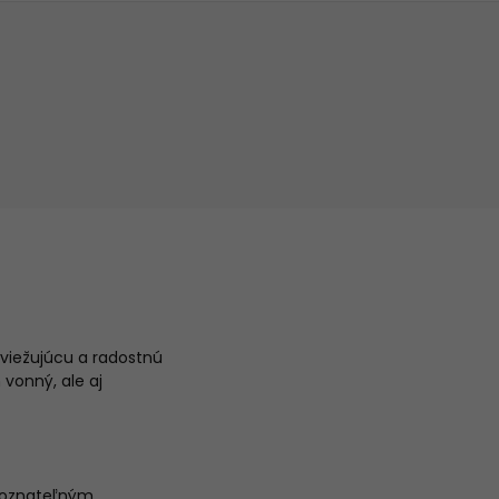
viežujúcu a radostnú
vonný, ale aj
ozoznateľným