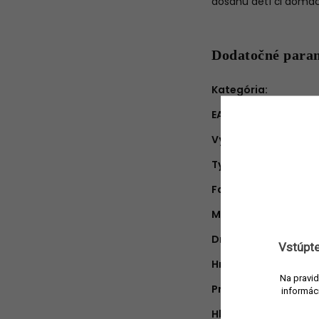
dosahu detí či domáci
Dodatočné para
Kategória
:
EAN
:
Výrobca
:
Typ produktu
:
Farba
:
Materiál
:
Druh vône
:
Vstúpte
Hmotnosť náplne
:
Na pravid
Približná doba hore
informác
Hlava
: