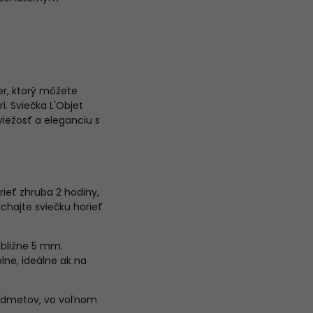
r, ktorý môžete
i. Sviečka L'Objet
viežosť a eleganciu s
rieť zhruba 2 hodiny,
echajte sviečku horieť
ibližne 5 mm.
ne, ideálne ak na
predmetov, vo voľnom