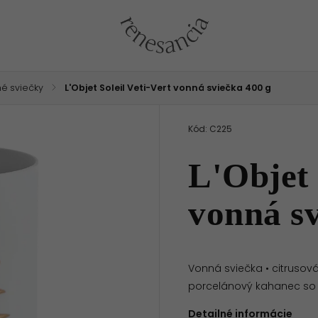
é sviečky
/
L'Objet Soleil Veti-Vert vonná sviečka 400 g
Kód:
C225
L'Objet 
vonná sv
Vonná sviečka • citrusová 
porcelánový kahanec so 
Detailné informácie