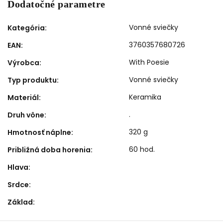
Dodatočné parametre
Vonné sviečky
Kategória
:
3760357680726
EAN
:
With Poesie
Výrobca
:
Vonné sviečky
Typ produktu
:
Keramika
Materiál
:
.
Druh vône
:
320 g
Hmotnosť náplne
:
60 hod.
Približná doba horenia
:
Hlava
:
Srdce
:
Základ
: