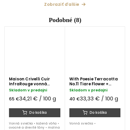
Zobraziť ďalšie
Podobné (8)
Maison Crivelli Cuir
With Poesie Terracotta
InfraRouge vonná
No.11 Tiare Flower +
sviečka 190g
Ylang-Ylang vonná
Skladom v predajni
Skladom v predajni
sviečka
34,21 € / 100 g
33,33 € / 100 g
65 €
40 €
Do košíka
Do košíka
Vonná sviečka • kožená vôňa •
Vonná sviečka •
ovocné a drevité tóny • malina