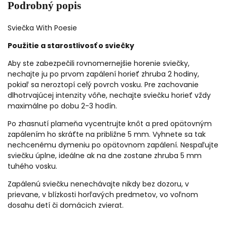
Podrobný popis
Sviečka With Poesie
Použitie a starostlivosť o sviečky
Aby ste zabezpečili rovnomernejšie horenie sviečky,
nechajte ju po prvom zapálení horieť zhruba 2 hodiny,
pokiaľ sa neroztopí celý povrch vosku. Pre zachovanie
dlhotrvajúcej intenzity vôňe, nechajte sviečku horieť vždy
maximálne po dobu 2-3 hodín.
Po zhasnutí plameňa vycentrujte knôt a pred opätovným
zapálením ho skráťte na približne 5 mm. Vyhnete sa tak
nechcenému dymeniu po opätovnom zapálení. Nespaľujte
sviečku úplne, ideálne ak na dne zostane zhruba 5 mm
tuhého vosku.
Zapálenú sviečku nenechávajte nikdy bez dozoru, v
prievane, v blízkosti horľavých predmetov, vo voľnom
dosahu detí či domácich zvierat.