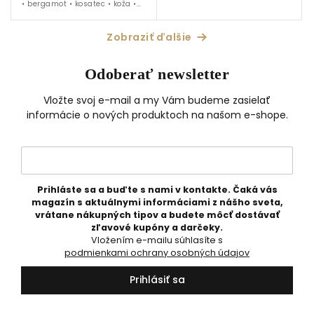
• bergamot • kosatec • koža •
vanilka • oud
Zobraziť ďalšie
Odoberať newsletter
Vložte svoj e-mail a my Vám budeme zasielať
informácie o nových produktoch na našom e-shope.
Prihláste sa a buďte s nami v kontakte. Čaká vás
magazín s aktuálnymi informáciami z nášho sveta,
vrátane nákupných tipov a budete môcť dostávať
zľavové kupóny a darčeky.
Vložením e-mailu súhlasíte s
podmienkami ochrany osobných údajov
Prihlásiť sa