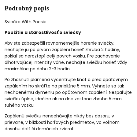
Podrobný popis
Sviečka With Poesie
Použitie a starostlivosť o sviečky
Aby ste zabezpečili rovnomernejšie horenie sviečky,
nechajte ju po prvom zapálení horieť zhruba 2 hodiny,
pokiaľ sa neroztopí celý povrch vosku. Pre zachovanie
dlhotrvajúcej intenzity vôňe, nechajte sviečku horieť vždy
maximálne po dobu 2-3 hodín.
Po zhasnutí plameňa vycentrujte knôt a pred opätovným
zapálením ho skráťte na približne 5 mm. Vyhnete sa tak
nechcenému dymeniu po opätovnom zapálení. Nespaľujte
sviečku úplne, ideálne ak na dne zostane zhruba 5 mm
tuhého vosku.
Zapálenú sviečku nenechávajte nikdy bez dozoru, v
prievane, v blízkosti horľavých predmetov, vo voľnom
dosahu detí či domácich zvierat.