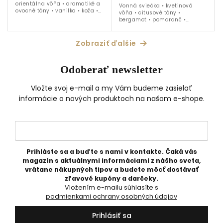
orientálna vôňa • aromatiké a
Vonná sviečka • kvetinová
ovocné tóny • vanilka • koža •
vôňa • citusové tóny •
pižmo • červený sklenený
bergamot • pomaranč •
kahanec • 190 g náplň
jazmín • Ylang-Ylang • biela
keramika s grafikou • 310 g
náplň
Zobraziť ďalšie
Odoberať newsletter
Vložte svoj e-mail a my Vám budeme zasielať
informácie o nových produktoch na našom e-shope.
Prihláste sa a buďte s nami v kontakte. Čaká vás
magazín s aktuálnymi informáciami z nášho sveta,
vrátane nákupných tipov a budete môcť dostávať
zľavové kupóny a darčeky.
Vložením e-mailu súhlasíte s
podmienkami ochrany osobných údajov
Prihlásiť sa