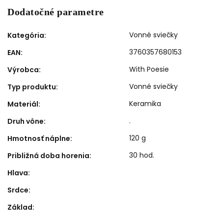
Dodatočné parametre
Vonné sviečky
Kategória
:
3760357680153
EAN
:
With Poesie
Výrobca
:
Vonné sviečky
Typ produktu
:
Keramika
Materiál
:
.
Druh vône
:
120 g
Hmotnosť náplne
:
30 hod.
Približná doba horenia
:
Hlava
:
Srdce
:
Základ
: