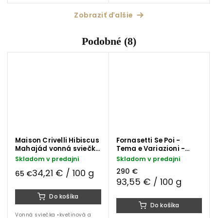
20 cm
Zobraziť ďalšie
Podobné (8)
Maison Crivelli Hibiscus
Fornasetti Se Poi -
Mahajád vonná sviečka
Tema e Variazioni -
190g
Frutto Proibito vonná
Skladom v predajni
Skladom v predajni
sviečka 310 g
290 €
34,21 € / 100 g
65 €
93,55 € / 100 g
Do košíka
Do košíka
Vonná sviečka •kvetinová a