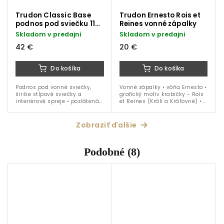
Trudon Classic Base
Trudon Ernesto Rois et
podnos pod sviečku 11
Reines vonné zápalky
cm
Skladom v predajni
Skladom v predajni
42 €
20 €
Do košíka
Do košíka
Podnos pod vonné sviečky,
Vonné zápalky • vôňa Ernesto •
širšie stĺpové sviečky a
grafický motív krabičky - Rois
interiérové spreje • pozlátená
et Reines (Králi a Kráľovné) •
mosadz • priemer 11 cm
dĺžka 20 cm
Zobraziť ďalšie
Podobné (8)