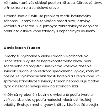
záhrada, ktorá vás obklopí pocitom šťastia. Citrusové tóny,
pižmo, korenie a santalové drevo.
Tlmené svetlo úsvitu sa preplieta medzi kvetinovými
záhonmi. Jemný tieň sa vkráda medzi ruže, jazmíny,
kamélie a kosatce. S jej jemným záhradníckym dotykom
prebúdza oslnivé vône záhrady s imperiálnym osudom.
O sviečkach Trudon
Sviečky sú vyrábané v dielni Trudon v Normandii vo
Francúzsku s využitím neprekonateľného know-how
zdedeného od majstrov sviečkarov. Voskové zloženie
sviečok Trudon je výsledkom špeciálneho vývoja, ktorý im
poskytuje výnimočné vlastnosti horenia a šírenia vône. Pri
správnej starostlivosti sviečky Trudon neprodukujú žiadny
dym a nezanechávajú vosk na stranách skla.
Knôty sú vyrobené z bavlny a vyberané podľa tvaru a
veľkosti skla, ako aj podľa horiacich vlastností každej
sviečky. Existuje mnoho typov knôtov, ktoré sa líšia svojim