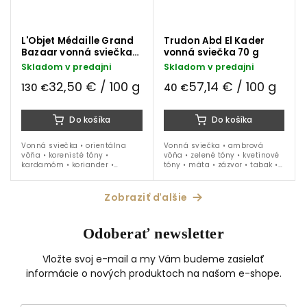
L'Objet Médaille Grand
Trudon Abd El Kader
Bazaar vonná sviečka
vonná sviečka 70 g
400 g
Skladom v predajni
Skladom v predajni
32,50 € / 100 g
57,14 € / 100 g
130 €
40 €
Do košíka
Do košíka
Vonná sviečka • orientálna
Vonná sviečka • ambrová
vôňa • korenisté tóny •
vôňa • zelené tóny • kvetinové
kardamóm • koriander •
tóny • mäta • zázvor • tabak •
šafran • koža • biely
zelený sklenený kahanec •
porcelánový kahanec so
veľkosť Petite - 70 g náplň
zlatými prvkami • cca 70...
Zobraziť ďalšie
Odoberať newsletter
Vložte svoj e-mail a my Vám budeme zasielať
informácie o nových produktoch na našom e-shope.