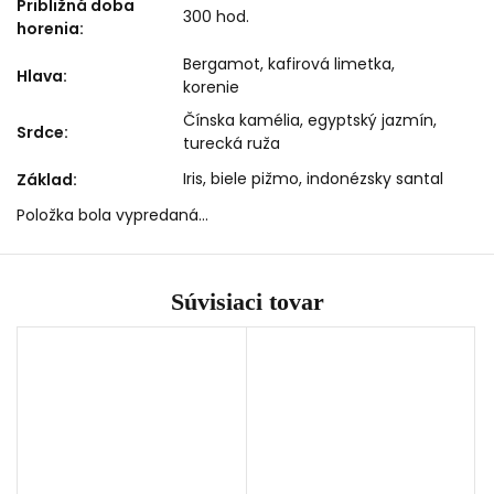
Približná doba
300 hod.
horenia
:
Bergamot, kafirová limetka,
Hlava
:
korenie
Čínska kamélia, egyptský jazmín,
Srdce
:
turecká ruža
Iris, biele pižmo, indonézsky santal
Základ
:
Položka bola vypredaná…
Súvisiaci tovar