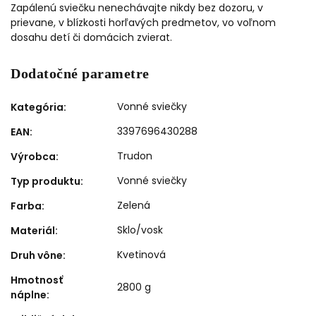
Zapálenú sviečku nenechávajte nikdy bez dozoru, v
prievane, v blízkosti horľavých predmetov, vo voľnom
dosahu detí či domácich zvierat.
Dodatočné parametre
Vonné sviečky
Kategória
:
3397696430288
EAN
:
Trudon
Výrobca
:
Vonné sviečky
Typ produktu
:
Zelená
Farba
:
Sklo/vosk
Materiál
:
Kvetinová
Druh vône
:
Hmotnosť
2800 g
náplne
: