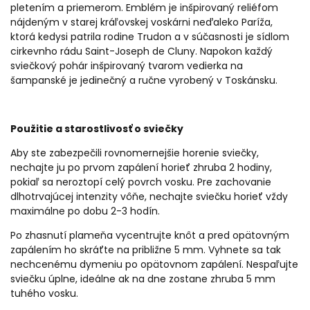
pletením a priemerom.
Emblém je inšpirovaný reliéfom
nájdeným v starej kráľovskej voskárni neďaleko Paríža,
ktorá kedysi patrila rodine Trudon a v súčasnosti je sídlom
cirkevnho rádu Saint-Joseph de Cluny.
Napokon každý
sviečkový pohár inšpirovaný tvarom vedierka na
šampanské je jedinečný a ručne vyrobený v Toskánsku.
Použitie a starostlivosť o sviečky
Aby ste zabezpečili rovnomernejšie horenie sviečky,
nechajte ju po prvom zapálení horieť zhruba 2 hodiny,
pokiaľ sa neroztopí celý povrch vosku. Pre zachovanie
dlhotrvajúcej intenzity vôňe, nechajte sviečku horieť vždy
maximálne po dobu 2-3 hodín.
Po zhasnutí plameňa vycentrujte knôt a pred opätovným
zapálením ho skráťte na približne 5 mm. Vyhnete sa tak
nechcenému dymeniu po opätovnom zapálení. Nespaľujte
sviečku úplne, ideálne ak na dne zostane zhruba 5 mm
tuhého vosku.