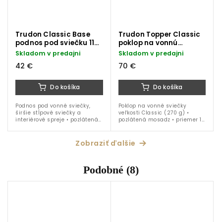
Trudon Classic Base
Trudon Topper Classic
podnos pod sviečku 11
poklop na vonnú
cm
sviečku 10 cm
Skladom v predajni
Skladom v predajni
42 €
70 €
Do košíka
Do košíka
Podnos pod vonné sviečky,
Poklop na vonné sviečky
širšie stĺpové sviečky a
veľkosti Classic (270 g) •
interiérové spreje • pozlátená
pozlátená mosadz • priemer 10
mosadz • priemer 11 cm
cm
Zobraziť ďalšie
Podobné (8)