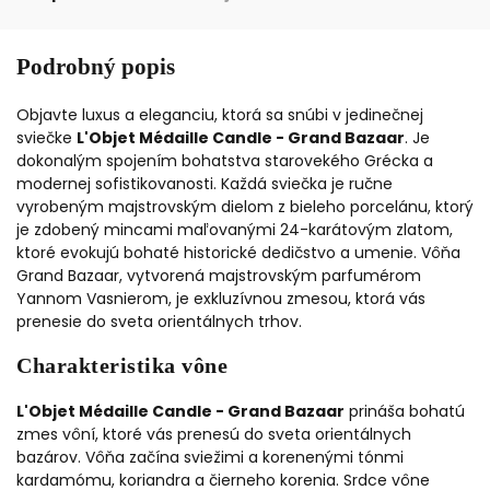
Podrobný popis
Objavte luxus a eleganciu, ktorá sa snúbi v jedinečnej
sviečke
L'Objet Médaille Candle - Grand Bazaar
. Je
dokonalým spojením bohatstva starovekého Grécka a
modernej sofistikovanosti. Každá sviečka je ručne
vyrobeným majstrovským dielom z bieleho porcelánu, ktorý
je zdobený mincami maľovanými 24-karátovým zlatom,
ktoré evokujú bohaté historické dedičstvo a umenie. Vôňa
Grand Bazaar, vytvorená majstrovským parfumérom
Yannom Vasnierom, je exkluzívnou zmesou, ktorá vás
prenesie do sveta orientálnych trhov.
Charakteristika vône
L'Objet Médaille Candle - Grand Bazaar
prináša bohatú
zmes vôní, ktoré vás prenesú do sveta orientálnych
bazárov. Vôňa začína sviežimi a korenenými tónmi
kardamómu, koriandra a čierneho korenia. Srdce vône