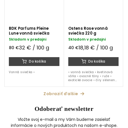
BDK Parfums Pleine
Ostens Rose vonná
Lune vonná sviečka
sviečka 220 g
Skladom v predajni
Skladom v predajni
32 € / 100 g
18,18 € / 100 g
80 €
40 €
Do košíka
Do košíka
Vonná sviečka •
• vonná sviečka • kvetinová
vôňa • ovocné tóny • ruže •
exotické ovocie • číry sklenený
kahanec • 220 g náplň
Zobraziť ďalšie
Odoberať newsletter
Vložte svoj e-mail a my Vám budeme zasielať
informácie o nových produktoch na našom e-shope.