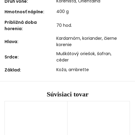
Korenistá
,
Orientálna
Druh vône
:
400 g
Hmotnosť náplne
:
Približná doba
70 hod.
horenia
:
Kardamóm, koriander, čierne
Hlava
:
korenie
Muškátový oriešok, šafran,
Srdce
:
céder
Koža, ambrette
Základ
:
Súvisiaci tovar