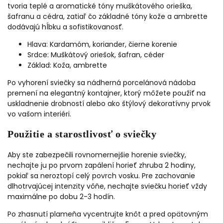
tvoria teplé a aromatické tóny muškátového orieška,
šafranu a cédra, zatiaľ čo základné tóny kože a ambrette
dodávajú hĺbku a sofistikovanosť.
Hlava: Kardamóm, koriander, čierne korenie
Srdce: Muškátový oriešok, šafran, céder
Základ: Koža, ambrette
Po vyhorení sviečky sa nádherná porcelánová nádoba
premení na elegantný kontajner, ktorý môžete použiť na
uskladnenie drobností alebo ako štýlový dekoratívny prvok
vo vašom interiéri.
Použitie a starostlivosť o sviečky
Aby ste zabezpečili rovnomernejšie horenie sviečky,
nechajte ju po prvom zapálení horieť zhruba 2 hodiny,
pokiaľ sa neroztopí celý povrch vosku. Pre zachovanie
dlhotrvajúcej intenzity vôňe, nechajte sviečku horieť vždy
maximálne po dobu 2-3 hodín.
Po zhasnutí plameňa vycentrujte knôt a pred opätovným