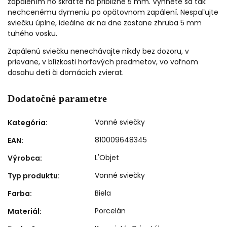
zapálením ho skráťte na približne 5 mm. Vyhnete sa tak
nechcenému dymeniu po opätovnom zapálení. Nespaľujte
sviečku úplne, ideálne ak na dne zostane zhruba 5 mm
tuhého vosku.
Zapálenú sviečku nenechávajte nikdy bez dozoru, v
prievane, v blízkosti horľavých predmetov, vo voľnom
dosahu detí či domácich zvierat.
Dodatočné parametre
Vonné sviečky
Kategória
:
810009648345
EAN
:
L'Objet
Výrobca
:
Vonné sviečky
Typ produktu
:
Biela
Farba
:
Porcelán
Materiál
: