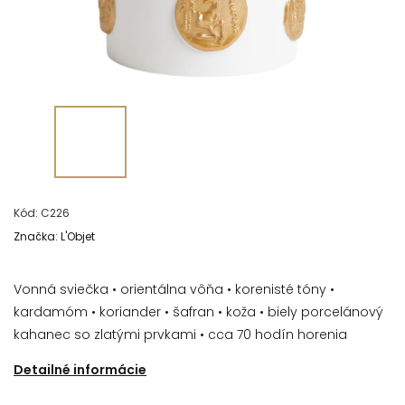
Kód:
C226
Značka:
L'Objet
Vonná sviečka • orientálna vôňa • korenisté tóny •
kardamóm • koriander • šafran • koža • biely porcelánový
kahanec so zlatými prvkami • cca 70 hodín horenia
Detailné informácie