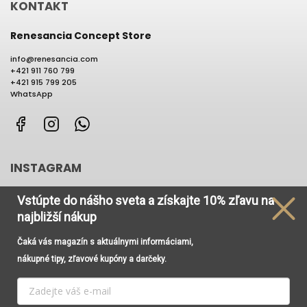
KONTAKT
Renesancia Concept Store
info
@
renesancia.com
+421 911 760 799
+421 915 799 205
WhatsApp
Facebook
Instagram
WhatsApp
INSTAGRAM
Vstúpte do nášho sveta
a získajte
10% zľavu na
najbližší nákup
Čaká vás magazín s aktuálnymi informáciami,
Používame cookies, aby sme Vám umožnili pohodlné
nákupné tipy, zľavové kupóny a darčeky.
prehliadanie webu a vďaka analýze prevádzky webu
neustále zlepšovali jeho funkcie, výkon a použiteľnosť. Viac
informácií nájdete v odkaze
Cookies
a
Podmienky