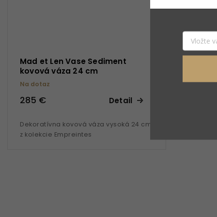
Mad et Len Vase Sediment
kovová váza 24 cm
Na dotaz
285 €
Detail
Dekoratívna kovová váza vysoká 24 cm
z kolekcie Empreintes