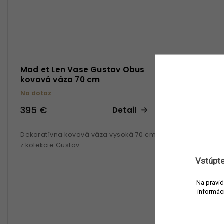
Mad et Len Vase Gustav Obus
Mad et L
kovová váza 70 cm
kovová v
Na dotaz
Na dotaz
395 €
330 €
Detail
Dekoratívna kovová váza vysoká 70 cm
Dekoratívn
z kolekcie Gustav
z kolekcie 
Vstúpte
Na pravid
informác