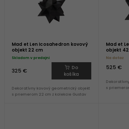
Mad et Len Icosahedron kovový
Mad et L
objekt 22 cm
objekt 4
Skladom v predajni
Na dotaz
525 €
Do
325 €
košíka
Dekoratívn
s priemero
Dekoratívny kovový geometrický objekt
s priemerom 22 cm z kolekcie Gustav