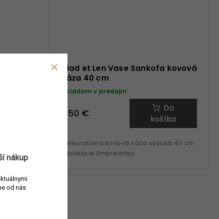
fa kovová
Mad et Len Vase Sankofa kovová
váza 40 cm
Skladom v predajni
tail
Do
450 €
košíka
soká 21 cm
Dekoratívna kovová váza vysoká 40 cm
z kolekcie Empreintes
ší nákup
aktuálnymi
e od nás