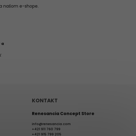
na našom e-shope.
 a
v
KONTAKT
Renesancia Concept Store
info
@
renesancia.com
+421 911 760 799
+421 915 799 205