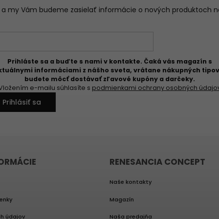
il a my Vám budeme zasielať informácie o nových produktoch 
Prihláste sa a buďte s nami v kontakte. Čaká vás magazín s
ktuálnymi informáciami z nášho sveta, vrátane nákupných tipov
budete môcť dostávať zľavové kupóny a darčeky.
Vložením e-mailu súhlasíte s
podmienkami ochrany osobných údajo
Prihlásiť sa
FORMÁCIE
RENESANCIA CONCEPT
Naše kontakty
enky
Magazín
h údajov
Naša predajňa