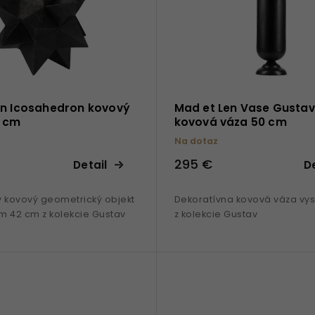
en Icosahedron kovový
Mad et Len Vase Gusta
2 cm
kovová váza 50 cm
Na dotaz
295 €
Detail
De
y kovový geometrický objekt
Dekoratívna kovová váza vy
m 42 cm z kolekcie Gustav
z kolekcie Gustav