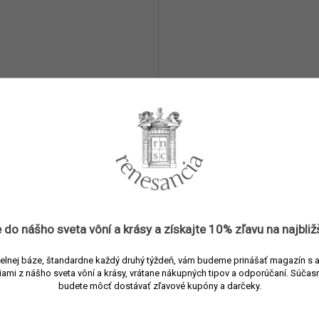
en Vase Gustav Ogive
Mad et Len Vase Sanko
áza 60 cm
váza 21 cm
Na dotaz
250 €
Detail
De
a kovová váza vysoká 60 cm
Dekoratívna kovová váza vy
Gustav
z kolekcie Empreintes
 do nášho sveta vôní a
krásy
a získajte
10% zľavu
na najbliž
elnej báze, štandardne každý druhý týždeň, vám budeme prinášať magazín s 
iami z nášho sveta vôní a krásy, vrátane nákupných tipov a odporúčaní.
Súčasn
budete môcť dostávať zľavové kupóny a darčeky.