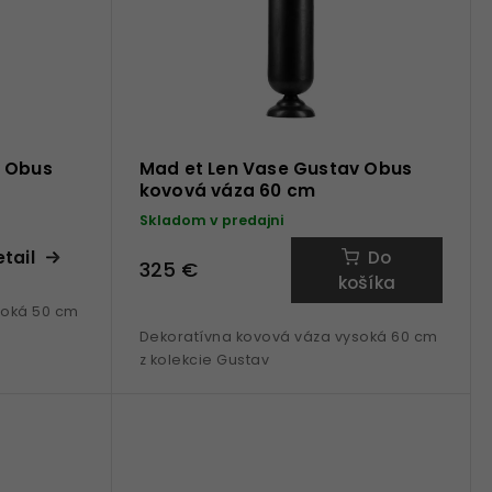
v Obus
Mad et Len Vase Gustav Obus
kovová váza 60 cm
Skladom v predajni
tail
Do
325 €
košíka
soká 50 cm
Dekoratívna kovová váza vysoká 60 cm
z kolekcie Gustav