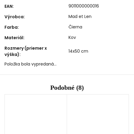
9011000000016
EAN
:
Mad et Len
Výrobca
:
Čierna
Farba
:
Kov
Materiál
:
Rozmery (priemer x
14x50 cm
výška)
:
Položka bola vypredaná…
Podobné (8)