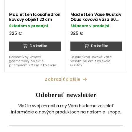
Mad et Len Icosahedron
Mad et Len Vase Gustav
kovový objekt 22 cm
Obus kovová váza 60
cm
Skladom v predajni
Skladom v predajni
325 €
325 €
Do košíka
Do košíka
Dekoratívny kovový
Dekoratívna kovová váza
geometrický objekt s
vysoká 60 cm z kolekcie
priemerom 22 cm z kolekcie
Gustav
Gustav
Zobraziť ďalšie
Odoberať newsletter
Vložte svoj e-mail a my Vám budeme zasielať
informácie o nových produktoch na našom e-shope.