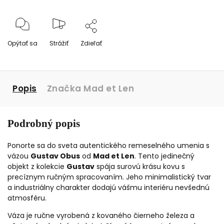
Opýtať sa
Strážiť
Zdieľať
Popis
Značka
Mad et Len
Podrobný popis
Ponorte sa do sveta autentického remeselného umenia s
vázou
Gustav Obus
od
Mad et Len
. Tento jedinečný
objekt z kolekcie
Gustav
spája surovú krásu kovu s
precíznym ručným spracovaním. Jeho minimalistický tvar
a industriálny charakter dodajú vášmu interiéru nevšednú
atmosféru.
Váza je ručne vyrobená z kovaného čierneho železa a