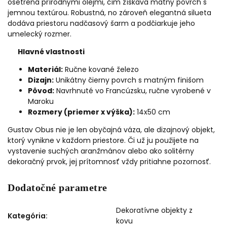
ošetrená prírodnými olejmi, čím získava matný povrch s
jemnou textúrou. Robustná, no zároveň elegantná silueta
dodáva priestoru nadčasový šarm a podčiarkuje jeho
umelecký rozmer.
Hlavné vlastnosti
Materiál:
Ručne kované železo
Dizajn:
Unikátny čierny povrch s matným finišom
Pôvod:
Navrhnuté vo Francúzsku, ručne vyrobené v
Maroku
Rozmery (priemer x výška):
14x50 cm
Gustav Obus nie je len obyčajná váza, ale dizajnový objekt,
ktorý vynikne v každom priestore. Či už ju použijete na
vystavenie suchých aranžmánov alebo ako solitérny
dekoračný prvok, jej prítomnosť vždy pritiahne pozornosť.
Dodatočné parametre
Dekoratívne objekty z
Kategória
:
kovu