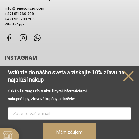
info
@
renesancia.com
+421 911 760 799
+421 915 799 205
WhatsApp
Facebook
Instagram
WhatsApp
INSTAGRAM
Vstúpte do nášho sveta
a získajte
10% zľavu na
najbližší nákup
Čaká vás magazín s aktuálnymi informáciami,
Používame cookies, aby sme Vám umožnili pohodlné
nákupné tipy, zľavové kupóny a darčeky.
prehliadanie webu a vďaka analýze prevádzky webu
neustále zlepšovali jeho funkcie, výkon a použiteľnosť. Viac
informácií nájdete v odkaze
Cookies
a
Podmienky
ochrany osobných údajov
.
Vytvoril Shoptet
Copyright 2026
Renesancia Concept Store
. Všetky práva
Mám záujem
Nastavenie
vyhradené.