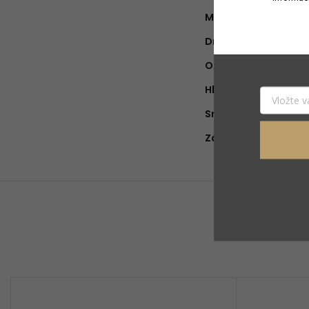
Materiál
:
Druh vône
:
Objem náplne
:
Hlava
:
Srdce
:
Základ
: