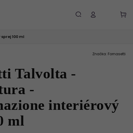
 sprej 100 ml
Značka:
Fornasetti
ti Talvolta -
tura -
azione interiérový
0 ml