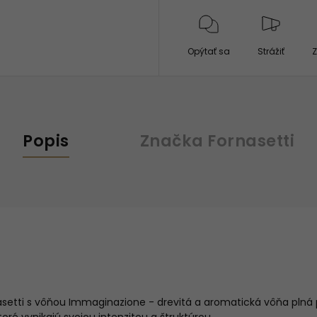
Opýtať sa
Strážiť
Z
Popis
Značka
Fornasetti
rnasetti s vôňou Immaginazione - drevitá a aromatická vôňa pln