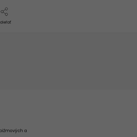
dieľať
á pižmových a