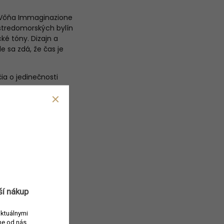
i. Vôňa Immaginazione
 stredomorských bylín
é tóny. Dizajn a
e sa zdá, že čas je
a o jedinečnosti
ší nákup
aktuálnymi
e od nás