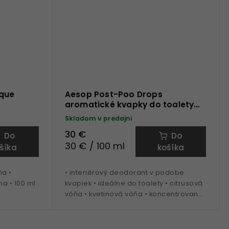
que
Aesop Post-Poo Drops
aromatické kvapky do toalety
100 ml
Skladom v predajni
30 €
Do
Do
30 € / 100 ml
šíka
košíka
ňa •
• interiérový deodorant v podobe
ha • 100 ml
kvapiek • ideálne do toalety • citrusová
vôňa • kvetinová vôňa • koncentrovaný
• 100 ml balenie