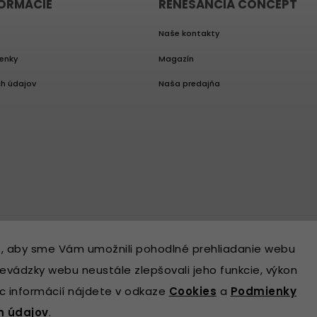
FORMÁCIE
RENESANCIA CONCEPT
Naše kontakty
enky
Magazín
h údajov
Naša predajňa
, aby sme Vám umožnili pohodlné prehliadanie webu
evádzky webu neustále zlepšovali jeho funkcie, výkon
ac informácií nájdete v odkaze
Cookies
a
Podmienky
h údajov
.