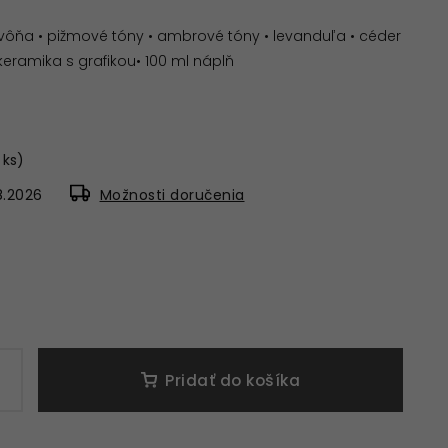
tá vôňa • pižmové tóny • ambrové tóny • levanduľa • céder
 keramika s grafikou
• 100 ml náplň
 ks)
8.2026
Možnosti doručenia
Pridať do košíka