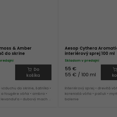
kmoss & Amber
Aesop Cythera Aromati
č do skrine
interiérový sprej 100 ml
predajni
Skladom v predajni
55 €
Do
55 € / 100 ml
košíka
ko
vzduchu do skrine, šatníka •
Interiérový sprej • drevitá vô
 a fougére vôňa • ambra •
korenistá vôňa • pačuli • myr
• levanduľa • dubový mach •
balenie
ruža • šalvia • tonka fazule •
enia...