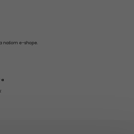
na našom e-shope.
 a
v