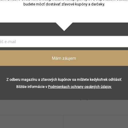
budete môcť dostávať zľavové kupóny a darčeky.
Porcelán
Aromatická
,
Drevitá
100 ml
Levanduľa, tymián, borievka, pelargónia
Céder, pačuli, vanilka
Ambra, dubový mach, fazule tonka, agarové drevo, sant
Mám záujem
Z odberu magazínu a zľavových kupónov sa môžete kedykoľvek odhlásiť.
Bližšie informácie v
Podmienkach ochrany osobných údajov.
Podobné (8)