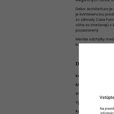
elegantných tónov, kt
Dekor Architettura je
je kvintesenciou pred
zo záhrady Casa Forn
vôňa sa stretávajú v i
pozastavený.
Menšie odchýlky medz
každého produktu.
Dodatočné para
Kategória
:
EAN
:
Výrobca
:
Vstúpte
Typ produktu
:
Na pravid
Farba
:
informác