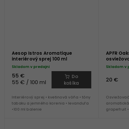
Aesop Istros Aromatique
APFR Oa
interiérový sprej 100 ml
osviežova
Skladom v predajni
Skladom v 
55 €
Do
20 €
55 € / 100 ml
košíka
Interiérový sprej • kvetinová vôňa • tóny
Osviežovač 
tabaku a jemného korenia • levanduľa
aromatická
•100 ml balenie
grapefruit 
pomaranč • 
doba pôsob