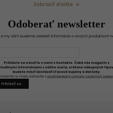
Zobraziť ďalšie
Odoberať newsletter
il a my Vám budeme zasielať informácie o nových produktoch 
Prihláste sa a buďte s nami v kontakte. Čaká vás magazín s
ktuálnymi informáciami z nášho sveta, vrátane nákupných tipov
budete môcť dostávať zľavové kupóny a darčeky.
Vložením e-mailu súhlasíte s
podmienkami ochrany osobných údajo
Prihlásiť sa