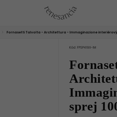
/
Fornasetti Talvolta - Architettura - Immaginazione interiérový
Kód:
FPSP419X-IM
Fornaset
Architet
Immagin
sprej 10