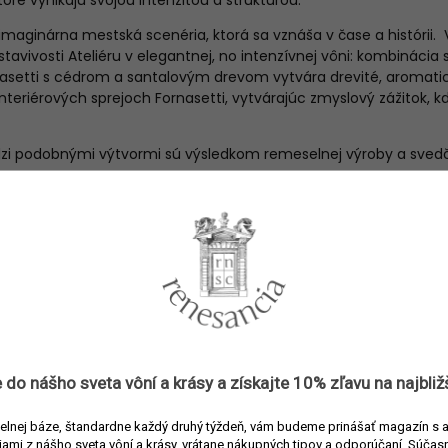
oré vynikajú svojou intenzitou a štruktúrou.
 imaginárna mestská scenéria, ktorá sa vznáša v čase a históri
stavivosti Ateliéru v elegantnej, no intenzívnej vôni: kombinácia
asetti s cédrom a santalovým drevom vytvára drevité, aromatick
nteriérových sprejoch Fornasetti, vytvárajúc zmyslový zážitok, kd
i podobnými výtvormi sú výsledkom remeselnej výroby a svedči
metre
Interiérové spreje a osviežovače
8058265645667
Fornasetti
 do nášho sveta vôní a
krásy
a získajte
10% zľavu
na najbliž
Interiérové spreje
elnej báze, štandardne každý druhý týždeň, vám budeme prinášať magazín s 
Multi
iami z nášho sveta vôní a krásy, vrátane nákupných tipov a odporúčaní.
Súčasn