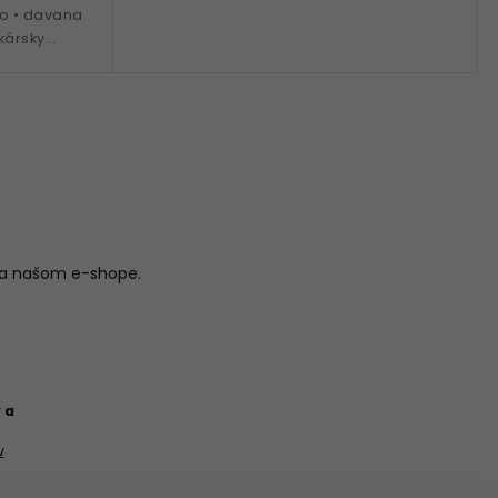
o • davana
ekársky
 pôsobenia
na našom e-shope.
 a
v