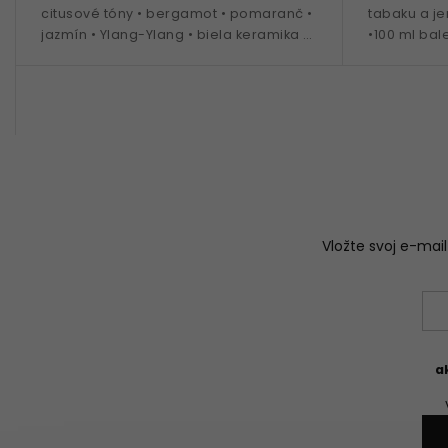
citusové tóny • bergamot • pomaranč •
tabaku a j
jazmín • Ylang-Ylang • biela keramika s
•100 ml bal
grafikou • 100 ml náplň
Vložte svoj e-ma
a