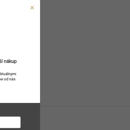
ší nákup
aktuálnymi
e od nás
anč, ruža, šalvia,