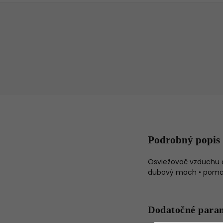
Podrobný popis
Osviežovač vzduchu do
dubový mach • pomara
Dodatočné para