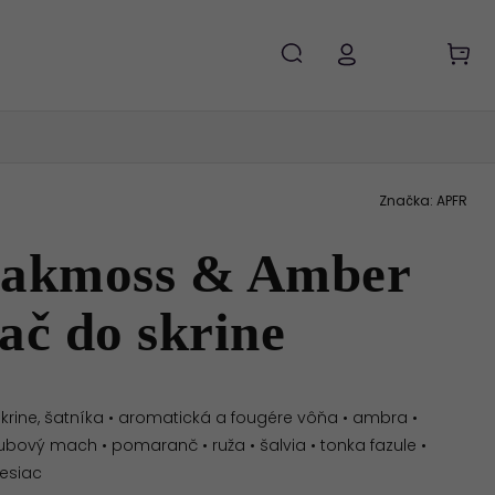
Značka:
APFR
akmoss & Amber
ač do skrine
rine, šatníka • aromatická a fougére vôňa • ambra •
dubový mach • pomaranč • ruža • šalvia • tonka fazule •
esiac