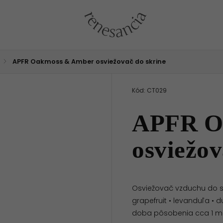
/
APFR Oakmoss & Amber osviežovač do skrine
Kód:
CT029
APFR O
osviežov
Osviežovač vzduchu do sk
grapefruit • levanduľa • 
doba pôsobenia cca 1 m