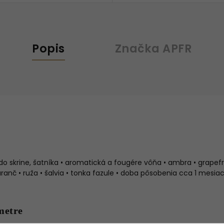
Popis
Značka
APFR
 skrine, šatníka • aromatická a fougére vôňa • ambra • grapefru
nč • ruža • šalvia • tonka fazule • doba pôsobenia cca 1 mesia
metre