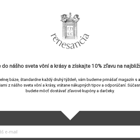
Interiérové spreje a osviežovače
8588010596123
APFR
Osviežovače do skrine
Aromatická fougère
1 mes.
 do nášho sveta vôní a
krásy
a získajte
10% zľavu
na najbliž
1 ks
elnej báze, štandardne každý druhý týždeň, vám budeme prinášať magazín s 
iami z nášho sveta vôní a krásy, vrátane nákupných tipov a odporúčaní.
Súčasn
Ambra, grapefruit, bylina, levanduľa, dubový mach, pomar
budete môcť dostávať zľavové kupóny a darčeky.
e
:
tonka fazule
Podobné (8)