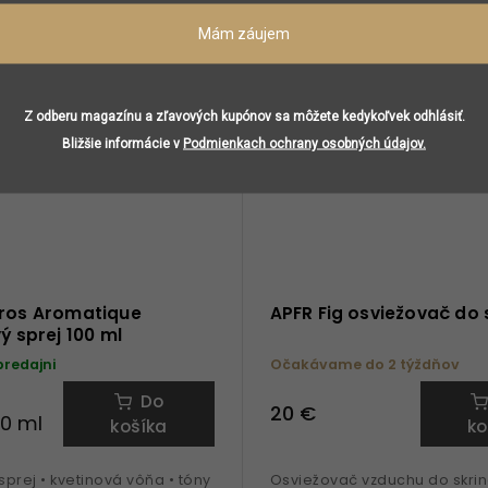
Mám záujem
Z odberu magazínu a zľavových kupónov sa môžete kedykoľvek odhlásiť.
Bližšie informácie v
Podmienkach ochrany osobných údajov.
tros Aromatique
APFR Fig osviežovač do 
vý sprej 100 ml
predajni
Očakávame do 2 týždňov
Do
20 €
00 ml
košíka
ko
 sprej • kvetinová vôňa • tóny
Osviežovač vzduchu do skrine