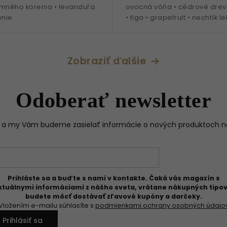
emného korenia • levanduľa
ovocná vôňa • cédrové drev
enie
• figa • grapefruit • nechtík l
• pomaranč • pačuli • doba
cca...
Zobraziť ďalšie
Odoberať newsletter
il a my Vám budeme zasielať informácie o nových produktoch 
Prihláste sa a buďte s nami v kontakte. Čaká vás magazín s
ktuálnymi informáciami z nášho sveta, vrátane nákupných tipov
budete môcť dostávať zľavové kupóny a darčeky.
Vložením e-mailu súhlasíte s
podmienkami ochrany osobných údajo
Prihlásiť sa