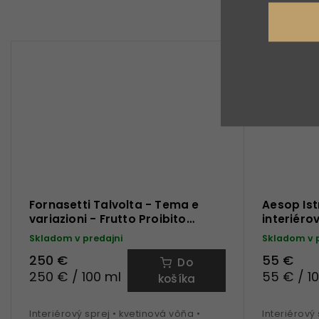
Fornasetti Talvolta - Tema e
Aesop Is
variazioni - Frutto Proibito
interiéro
interiérový sprej 100 ml
Skladom v predajni
Skladom v 
250 €
55 €
Do
250 € / 100 ml
55 € / 1
košíka
Interiérový sprej • kvetinová vôňa •
Interiérový