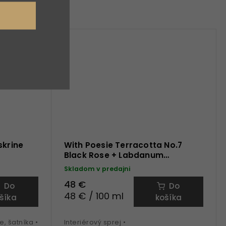
skrine
With Poesie Terracotta No.7
Black Rose + Labdanum
interiérový sprej
Skladom v predajni
48 €
Do
Do
48 € / 100 ml
šíka
košíka
, šatníka •
Interiérový sprej •