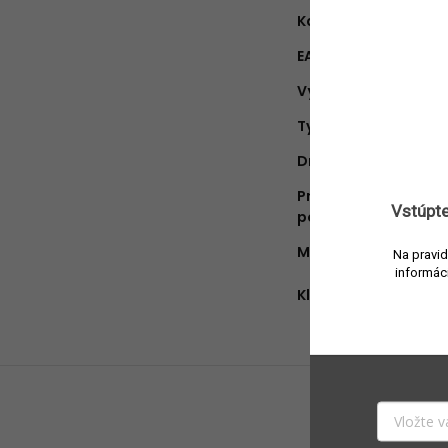
Kategória
:
EAN
:
Výrobca
:
Typ produktu
:
Druh vône
:
Približná doba
Vstúpte
pôsobenia
:
Množstvo v balení
:
Na pravid
informác
Kľúčové ingredienci