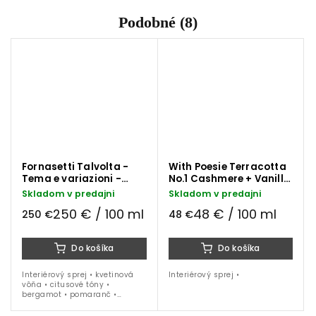
Podobné (8)
Fornasetti Talvolta -
With Poesie Terracotta
Tema e variazioni -
No.1 Cashmere + Vanilla
Frutto Proibito
interiérový sprej
Skladom v predajni
Skladom v predajni
interiérový sprej 100 ml
250 € / 100 ml
48 € / 100 ml
250 €
48 €
Do košíka
Do košíka
Interiérový sprej • kvetinová
Interiérový sprej •
vôňa • citusové tóny •
bergamot • pomaranč •
jazmín • Ylang-Ylang • biela
keramika s grafikou • 100 ml