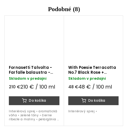
Podobné (8)
Fornasetti Talvolta -
With Poesie Terracotta
Farfalle balaustra -
No.7 Black Rose +
Giardino Segreto
Labdanum interiérový
Skladom v predajni
Skladom v predajni
interiérový sprej 100 ml
sprej
210 € / 100 ml
48 € / 100 ml
210 €
48 €
Do košíka
Do košíka
Interiérový sprej • aromatická
Interiérový sprej •
vôňa • zelené tóny • čierne
ríbezle a maliny • pelargónia •
myrha • biela keramika s
grafikou • 100 ml náplň