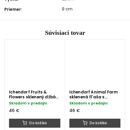
9 cm
Priemer
:
Súvisiaci tovar
Ichendorf Fruits &
Ichendorf Animal Farm
Flowers sklenený džbán
sklenená fľaša s
ananás 1100 ml
vtáčikom 1150 ml
Skladom v predajni
Skladom v predajni
46 €
46 €
Do košíka
Do košíka