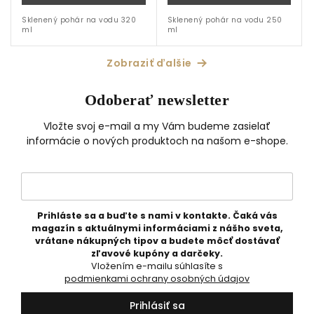
Sklenený pohár na vodu 320
Sklenený pohár na vodu 250
ml
ml
Zobraziť ďalšie
Odoberať newsletter
Vložte svoj e-mail a my Vám budeme zasielať
informácie o nových produktoch na našom e-shope.
Prihláste sa a buďte s nami v kontakte. Čaká vás
magazín s aktuálnymi informáciami z nášho sveta,
vrátane nákupných tipov a budete môcť dostávať
zľavové kupóny a darčeky.
Vložením e-mailu súhlasíte s
podmienkami ochrany osobných údajov
Prihlásiť sa