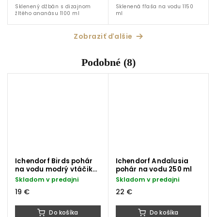
Sklenený džbán s dizajnom
Sklenená fľaša na vodu 1150
žltého ananásu 1100 ml
ml
Zobraziť ďalšie
Podobné (8)
Ichendorf Birds pohár
Ichendorf Andalusia
na vodu modrý vtáčik
pohár na vodu 250 ml
320 ml
Skladom v predajni
Skladom v predajni
19 €
22 €
Do košíka
Do košíka