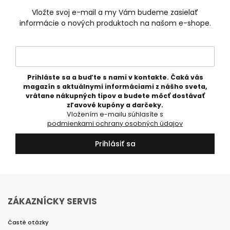
Vložte svoj e-mail a my Vám budeme zasielať
informácie o nových produktoch na našom e-shope.
Prihláste sa a buďte s nami v kontakte. Čaká vás
magazín s aktuálnymi informáciami z nášho sveta,
vrátane nákupných tipov a budete môcť dostávať
zľavové kupóny a darčeky.
Vložením e-mailu súhlasíte s
podmienkami ochrany osobných údajov
Prihlásiť sa
ZÁKAZNÍCKY SERVIS
Časté otázky