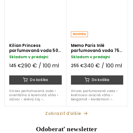
Novinka
Kilian Princess
Memo Paris Inlé
parfumovaná voda 50
parfumovaná voda 75
ml
ml
Skladom v predajni
Skladom v predajni
290 € / 100 ml
340 € / 100 ml
145 €
255 €
Do košíka
Do košíka
Unisex parfumovaná voda •
Unisex parfumovaná voda •
orientálna a korenistá vôňa •
kvetinovo-ovocná vôňa •
zázvor • zelený čaj •
bergamot • kardamom •
marshmallow • ideálna na
osmanthus • figa • jazmín •
celoročné nosenie
maté • ideálna na obdobie jar
a leto
Zobraziť ďalšie
Odoberať newsletter