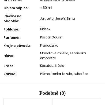
≤ 50 ml
Objem náplne
:
Ideálne na
Jar
,
Leto
,
Jeseň
,
Zima
obdobie
:
Unisex
Pohlavie
:
Pascal Gaurin
Parfumér
:
Francúzsko
Krajina pôvodu
:
Mandľové mlieko, semienka
Hlava
:
ambrette
Kosatec, frézia
Srdce
:
Pižmo, tonka fazule, tuberóza
Základ
:
Podobné (8)