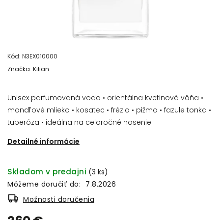
Kód:
N3EX010000
Značka:
Kilian
Unisex parfumovaná voda • orientálna kvetinová vôňa •
mandľové mlieko • kosatec • frézia • pižmo • fazule tonka •
tuberóza • ideálna na celoročné nosenie
Detailné informácie
Skladom v predajni
(3 ks)
Môžeme doručiť do:
7.8.2026
Možnosti doručenia