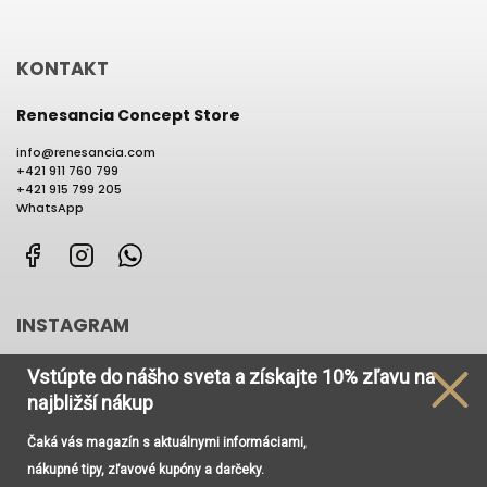
KONTAKT
Renesancia Concept Store
info
@
renesancia.com
+421 911 760 799
+421 915 799 205
WhatsApp
Facebook
Instagram
WhatsApp
INSTAGRAM
Vstúpte do nášho sveta
a získajte
10% zľavu na
najbližší nákup
Čaká vás magazín s aktuálnymi informáciami,
Používame cookies, aby sme Vám umožnili pohodlné
nákupné tipy, zľavové kupóny a darčeky.
prehliadanie webu a vďaka analýze prevádzky webu