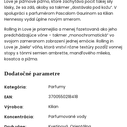
Love je pižmové pižmo, ktoré zachytáva pocit takej sily
lásky, že sa zdá, akoby sa takmer „dostávala pod kožu“. V
spolupráci s parfumérom Pascalom Gaurinom sa Kilian
Hennessy vydal úplne novým smerom.
Rolling in Love je priamejšia a menej fazetovaná ako jeho
predchádzajúce vône – takmer „monochromatická“ vo
svojom zameranom zobrazení jednej emócie. Rolling in
Love je „biela“ vôňa, ktorá vrství rôzne textúry pozdĺž vonnej
stopy s tónmi semien ambrette, mandľového mlieka,
kosatca a pižma.
Dodatočné parametre
Parfumy
Kategória
:
3700550218418
EAN
:
Kilian
Výrobca
:
Parfumované vody
Koncentrácia
:
Kvetinová
,
Orientálna
Druh vône
: