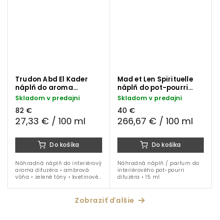
Trudon Abd El Kader
Mad et Len Spirituelle
náplň do aroma
náplň do pot-pourri
difuzéra 300 ml
difuzéra 15 ml
Skladom v predajni
Skladom v predajni
82 €
40 €
27,33 € / 100 ml
266,67 € / 100 ml
Do košíka
Do košíka
Náhradná náplň do interiérový
Náhradná náplň / parfum do
aroma difuzéra • ambrová
interiérového pot-pourri
vôňa • zelené tóny • kvetinové
difuzéra • 15 ml
tóny • mäta • zázvor • tabak •
300 ml
Zobraziť ďalšie