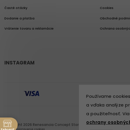
Časté otázky
Cookies
Dodanie a platba
Obchodné podmi
Vrátenie tovaru a reklamácie
Ochrana osobnýc
INSTAGRAM
Používame cookies
a vďaka analýze pr
a použiteľnosť. Vi
ochrany osobnýc
Copyright 2026
Renesancia Concept Store
. Všetky práva vyhradené.
Zobraziť
Upraviť nastavenie cookies