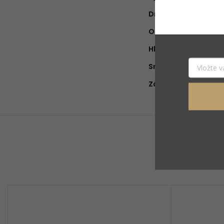
Druh vône
:
Objem náplne
:
Hlava
:
Srdce
:
Základ
: