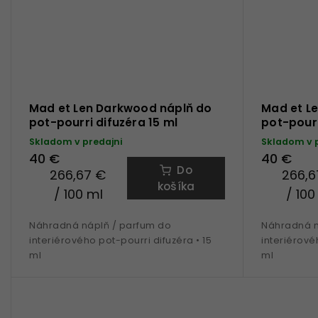
Mad et Len Darkwood náplň do
Mad et Le
pot-pourri difuzéra 15 ml
pot-pourr
Skladom v predajni
Skladom v 
40 €
40 €
Do
266,67 €
266,6
košíka
/ 100 ml
/ 100
Náhradná náplň / parfum do
Náhradná n
interiérového pot-pourri difuzéra • 15
interiérové
ml
ml