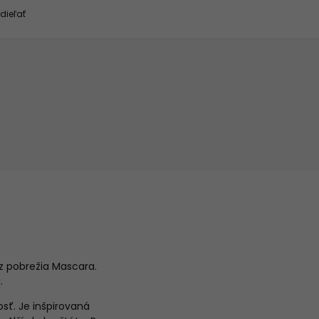
dieľať
z pobrežia Mascara.
i.
sť. Je inšpirovaná