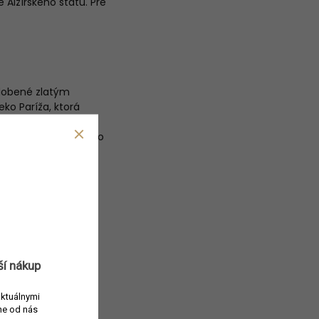
 Alžírskeho štátu. Pre
zdobené zlatým
ko Paríža, ktorá
Cluny. Každý flakón
 postupne odparuje vo
ší nákup
aktuálnymi
e od nás