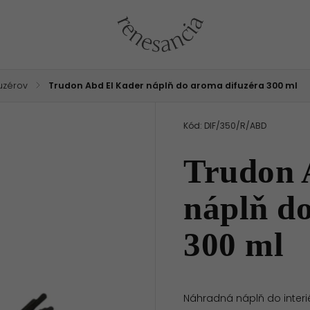
uzérov
/
Trudon Abd El Kader náplň do aroma difuzéra 300 ml
Kód:
DIF/350/R/ABD
Trudon 
náplň d
300 ml
Náhradná náplň do interi