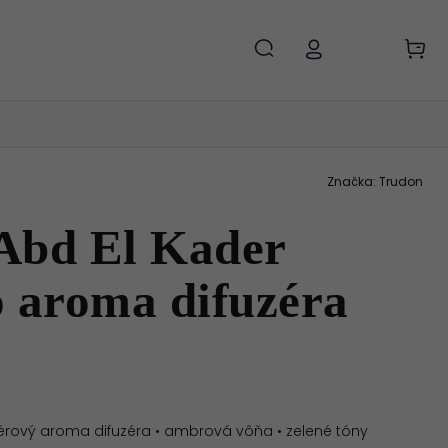
Značka:
Trudon
Abd El Kader
o aroma difuzéra
érový aroma difuzéra • ambrová vôňa • zelené tóny