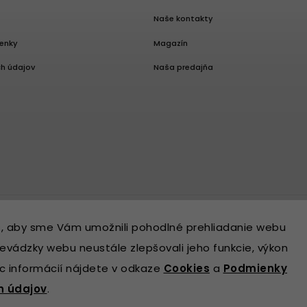
Naše kontakty
enky
Magazín
h údajov
Naša predajňa
, aby sme Vám umožnili pohodlné prehliadanie webu
evádzky webu neustále zlepšovali jeho funkcie, výkon
ac informácií nájdete v odkaze
Cookies
a
Podmienky
h údajov
.