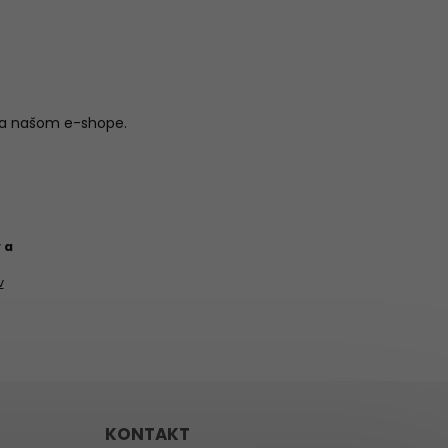
na našom e-shope.
 a
v
KONTAKT