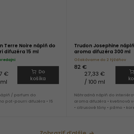
n Terre Noire náplň do
Trudon Josephine nápl
i difuzéra 15 ml
aroma difuzéra 300 ml
predajni
Očakávame do 2 týždňov
82 €
Do
7 €
27,33 €
košíka
ko
 ml
/ 100 ml
áplň / parfum do
Náhradná náplň do interiér
ho pot-pourri difuzéra • 15
aroma difuzéra • kvetinová 
• citrusové tóny • pižmo • kor
santalové drevo • 300 ml
Zobraziť ďalšie