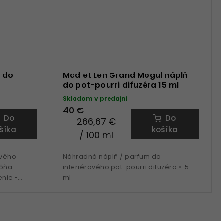
ň do
Mad et Len Grand Mogul náplň
do pot-pourri difuzéra 15 ml
Skladom v predajni
40 €
Do
Do
266,67 €
šíka
košíka
/ 100 ml
ového
Náhradná náplň / parfum do
vôňa
interiérového pot-pourri difuzéra • 15
enie •
ml