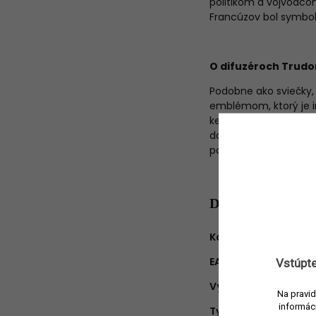
politikom a vojvodcom
Francúzov bol symbol
O difuzéroch Trudo
Podobne ako sviečky, 
emblémom, ktorý je in
kedysi patrila rodine
dopĺňa 8 prírodných 
po dobu 3-4 mesiaco
Dodatočné para
Kategória
:
EAN
:
Vstúpte
Výrobca
:
Na pravid
informác
Typ produktu
: