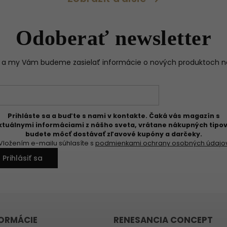
Odoberať newsletter
il a my Vám budeme zasielať informácie o nových produktoch 
Prihláste sa a buďte s nami v kontakte. Čaká vás magazín s
ktuálnymi informáciami z nášho sveta, vrátane nákupných tipov
budete môcť dostávať zľavové kupóny a darčeky.
Vložením e-mailu súhlasíte s
podmienkami ochrany osobných údajo
Prihlásiť sa
FORMÁCIE
RENESANCIA CONCEPT