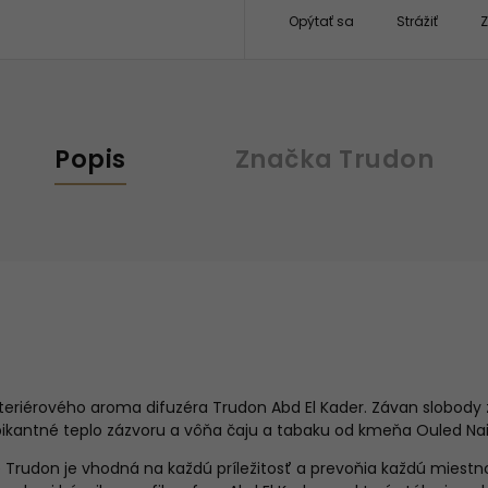
Opýtať sa
Strážiť
Z
Popis
Značka
Trudon
teriérového aroma difuzéra Trudon Abd El Kader. Závan slobody 
pikantné teplo zázvoru a vôňa čaju a tabaku od kmeňa Ouled Na
e Trudon je vhodná na každú príležitosť a prevoňia každú miestno