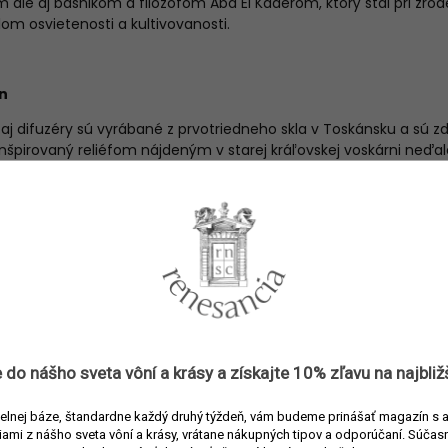
 ale aj básnikom a filozofom Abd El Kaderom, ktorý stál pri zrode
om osvietenosti a kultivovanosti.
n
aj difuzéry sú vyrábané z prvotriedneho skla v Toskánsku a sú 
špirovaný reliéfom nájdeným v starej kráľovskej voskárni neďale
 Trudon a v súčasnosti je sídlom cirkevnho rádu Saint-Joseph de 
ratanových tyčiniek. Bytový difuzér Trudon s 350 ml náplňou sa
v a dotvára tak nezameniteľnú atmosféru vášho domova.
metre
Náplne do difuzérov
3397696469424
 do nášho sveta vôní a
krásy
a získajte
10% zľavu
na najbliž
Trudon
elnej báze, štandardne každý druhý týždeň, vám budeme prinášať magazín s 
iami z nášho sveta vôní a krásy, vrátane nákupných tipov a odporúčaní.
Súčasn
Náplne do difuzérov