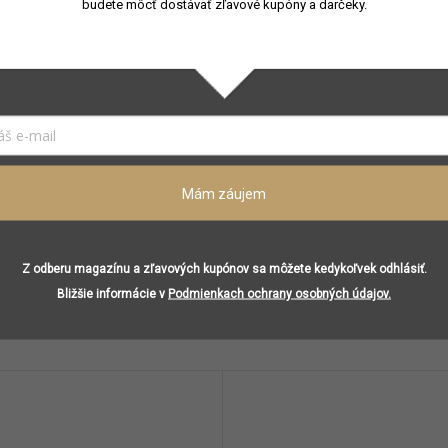
budete môcť dostávať zľavové kupóny a darčeky.
Ambrová
300 ml
Čierne ríbezle, citrón, klinček, zázvor, mäta, jablko
Jazmín
Vanilka
Mám záujem
Z odberu magazínu a zľavových kupónov sa môžete kedykoľvek odhlásiť.
Podobné (8)
Bližšie informácie v
Podmienkach ochrany osobných údajov.