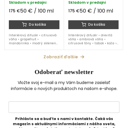
Skladom v predajni
Skladom v predajni
50 € / 100 ml
50 € / 100 ml
175 €
175 €
Do košíka
Do košíka
Interiérový difuzér • citrusová
Interiérový difuzér • drevitá
vôňa • grapefruit •
vôňa • ambrová vôňa •
mandarinka • modrý sklenený
citrusové tóny • tabak • koža •
flakón • 350 ml náplň
zelený sklenený flakón • 350
ml náplň
Zobraziť ďalšie
Odoberať newsletter
Vložte svoj e-mail a my Vám budeme zasielať
informácie o nových produktoch na našom e-shope.
Prihláste sa a buďte s nami v kontakte. Čaká vás
magazín s aktuálnymi informáciami z nášho sveta,