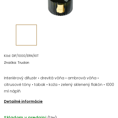
Kód:
DIF/1000/ERN/KIT
Značka:
Trudon
Interiérový difuzér • drevitá vôňa • ambrová vôňa •
citrusové tóny • tabak • koža • zelený sklenený flakón • 1000
ml náplň
Detailné informácie
Skladom v predajni
(1 ks)