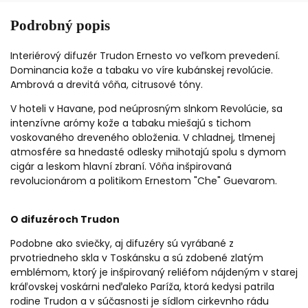
Podrobný popis
Interiérový difuzér Trudon Ernesto vo veľkom prevedení.
Dominancia kože a tabaku vo víre kubánskej revolúcie.
Ambrová a drevitá vôňa, citrusové tóny.
V hoteli v Havane, pod neúprosným slnkom Revolúcie, sa
intenzívne arómy kože a tabaku miešajú s tichom
voskovaného dreveného obloženia. V chladnej, tlmenej
atmosfére sa hnedasté odlesky mihotajú spolu s dymom
cigár a leskom hlavní zbraní. Vôňa inšpirovaná
revolucionárom a politikom Ernestom "Che" Guevarom.
O difuzéroch Trudon
Podobne ako sviečky, aj difuzéry sú vyrábané z
prvotriedneho skla v Toskánsku a sú zdobené zlatým
emblémom, ktorý je inšpirovaný reliéfom nájdeným v starej
kráľovskej voskárni neďaleko Paríža, ktorá kedysi patrila
rodine Trudon a v súčasnosti je sídlom cirkevnho rádu