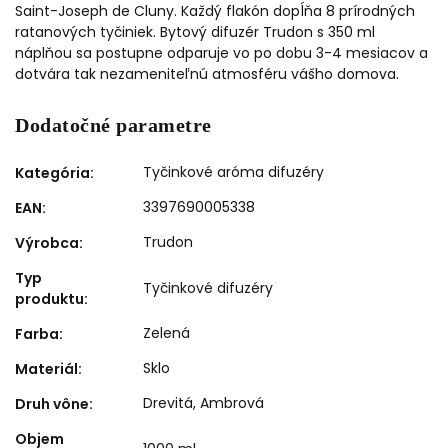
Saint-Joseph de Cluny. Každý flakón dopĺňa 8 prírodných
ratanových tyčiniek. Bytový difuzér Trudon s 350 ml
náplňou sa postupne odparuje vo po dobu 3-4 mesiacov a
dotvára tak nezameniteľnú atmosféru vášho domova.
Dodatočné parametre
Tyčinkové aróma difuzéry
Kategória
:
3397690005338
EAN
:
Trudon
Výrobca
:
Typ
Tyčinkové difuzéry
produktu
:
Zelená
Farba
:
Sklo
Materiál
:
Drevitá
,
Ambrová
Druh vône
:
Objem