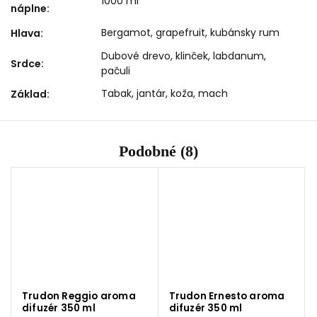
1000 ml
náplne
:
Bergamot, grapefruit, kubánsky rum
Hlava
:
Dubové drevo, klinček, labdanum,
Srdce
:
pačuli
Tabak, jantár, koža, mach
Základ
:
Podobné (8)
Trudon Reggio aroma
Trudon Ernesto aroma
difuzér 350 ml
difuzér 350 ml