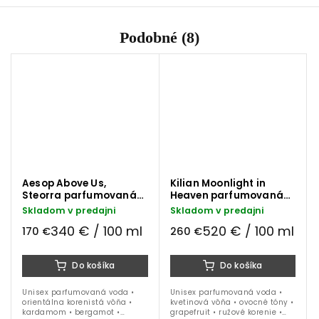
Podobné (8)
Aesop Above Us,
Kilian Moonlight in
Steorra parfumovaná
Heaven parfumovaná
voda 50 ml
voda 50 ml
Skladom v predajni
Skladom v predajni
340 € / 100 ml
520 € / 100 ml
170 €
260 €
Do košíka
Do košíka
Unisex parfumovaná voda •
Unisex parfumovaná voda •
orientálna korenistá vôňa •
kvetinová vôňa • ovocné tóny •
kardamom • bergamot •
grapefruit • ružové korenie •