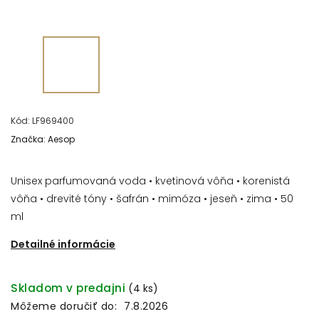
Kód:
LF969400
Značka:
Aesop
Unisex parfumovaná voda • kvetinová vôňa • korenistá
vôňa • drevité tóny • šafrán • mimóza • jeseň • zima • 50
ml
Detailné informácie
Skladom v predajni
(4 ks)
Môžeme doručiť do:
7.8.2026