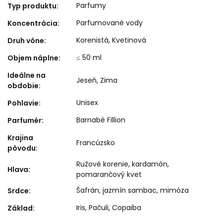
Parfumy
Typ produktu
:
Parfumované vody
Koncentrácia
:
Korenistá
,
Kvetinová
Druh vône
:
≤ 50 ml
Objem náplne
:
Ideálne na
Jeseň
,
Zima
obdobie
:
Unisex
Pohlavie
:
Barnabé Fillion
Parfumér
:
Krajina
Francúzsko
pôvodu
:
Ružové korenie, kardamón,
Hlava
:
pomarančový kvet
Šafrán, jazmín sambac, mimóza
Srdce
:
Iris, Pačuli, Copaiba
Základ
: