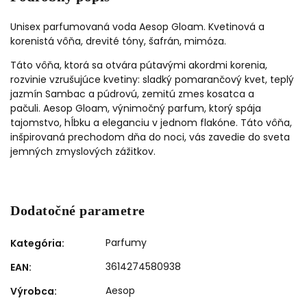
Unisex parfumovaná voda Aesop Gloam. Kvetinová a
korenistá vôňa, drevité tóny, šafrán, mimóza.
Táto vôňa, ktorá sa otvára pútavými akordmi korenia,
rozvinie vzrušujúce kvetiny: sladký pomarančový kvet, teplý
jazmín Sambac a púdrovú, zemitú zmes kosatca a
pačuli.
Aesop Gloam
, výnimočný parfum, ktorý spája
tajomstvo, hĺbku a eleganciu v jednom flakóne. Táto vôňa,
inšpirovaná prechodom dňa do noci, vás zavedie do sveta
jemných zmyslových zážitkov.
Dodatočné parametre
Parfumy
Kategória
:
3614274580938
EAN
:
Aesop
Výrobca
: