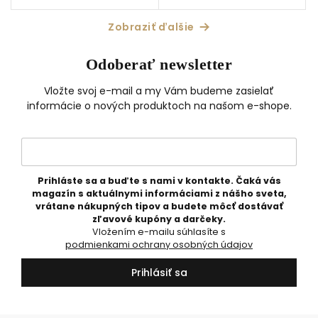
kadidlo • cypriol • vanilka •
mango • kokos • vanilka •
škorica • ideálna na obdobie...
vetiver • ideálna na obdobie
jar - leto
Zobraziť ďalšie
Odoberať newsletter
Vložte svoj e-mail a my Vám budeme zasielať
informácie o nových produktoch na našom e-shope.
Prihláste sa a buďte s nami v kontakte. Čaká vás
magazín s aktuálnymi informáciami z nášho sveta,
vrátane nákupných tipov a budete môcť dostávať
zľavové kupóny a darčeky.
Vložením e-mailu súhlasíte s
podmienkami ochrany osobných údajov
Prihlásiť sa