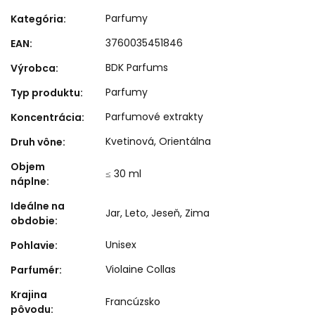
Parfumy
Kategória
:
3760035451846
EAN
:
BDK Parfums
Výrobca
:
Parfumy
Typ produktu
:
Parfumové extrakty
Koncentrácia
:
Kvetinová
,
Orientálna
Druh vône
:
Objem
≤ 30 ml
náplne
:
Ideálne na
Jar
,
Leto
,
Jeseň
,
Zima
obdobie
:
Unisex
Pohlavie
:
Violaine Collas
Parfumér
:
Krajina
Francúzsko
pôvodu
: