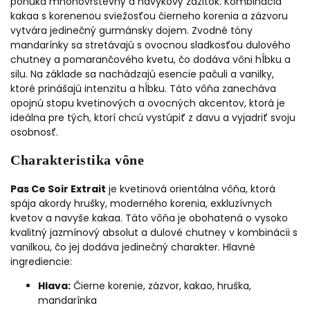
ponúka mnohovrstevný a návykový zážitok.
Kombinácia
kakaa s korenenou sviežosťou čierneho korenia a zázvoru
vytvára jedinečný gurmánsky dojem.
Zvodné tóny
mandarínky sa stretávajú s ovocnou sladkosťou dulového
chutney a pomarančového kvetu, čo dodáva vôni hĺbku a
silu.
Na základe sa nachádzajú esencie pačuli a vanilky,
ktoré prinášajú intenzitu a hĺbku.
Táto vôňa zanecháva
opojnú stopu kvetinových a ovocných akcentov, ktorá je
ideálna pre tých, ktorí chcú vystúpiť z davu a vyjadriť svoju
osobnosť.
Charakteristika vône
Pas Ce Soir Extrait
je kvetinová orientálna vôňa, ktorá
spája akordy hrušky, moderného korenia, exkluzívnych
kvetov a navyše kakaa. Táto vôňa je obohatená o vysoko
kvalitný jazmínový absolut a dulové chutney v kombinácii s
vanilkou, čo jej dodáva jedinečný charakter.
Hlavné
ingrediencie:
Hlava:
Čierne korenie, zázvor, kakao, hruška,
mandarínka