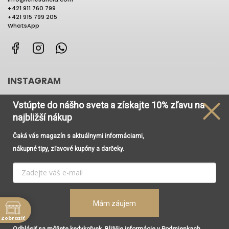
+421 911 760 799
+421 915 799 205
WhatsApp
Facebook
Instagram
WhatsApp
INSTAGRAM
Vstúpte do nášho sveta
a získajte
10% zľavu na
najbližší nákup
Čaká vás magazín s aktuálnymi informáciami,
Používame cookies, aby sme Vám umožnili pohodlné
nákupné tipy, zľavové kupóny a darčeky.
prehliadanie webu a vďaka analýze prevádzky webu
neustále zlepšovali jeho funkcie, výkon a použiteľnosť. Viac
informácií nájdete v odkaze
Cookies
a
Podmienky
ochrany osobných údajov
.
Vytvoril Shoptet
Copyright 2026
Renesancia Concept Store
. Všetky práva
Mám záujem
Nastavenie
vyhradené.
Upraviť nastavenie cookies
Zobraziť
Súhlasím
Grafický návrh vytvořil a nakódoval
Shoptak.cz