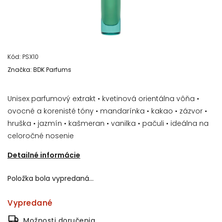
Kód:
PSX10
Značka:
BDK Parfums
Unisex parfumový extrakt • kvetinová orientálna vôňa •
ovocné a korenisté tóny • mandarínka • kakao • zázvor •
hruška • jazmín • kašmeran • vanilka • pačuli • ideálna na
celoročné nosenie
Detailné informácie
Položka bola vypredaná…
Vypredané
Možnosti doručenia