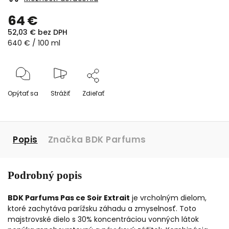
64 €
52,03 € bez DPH
640 € / 100 ml
Opýtať sa
Strážiť
Zdieľať
Popis
Značka
BDK Parfums
Podrobný popis
BDK Parfums Pas ce Soir Extrait
je vrcholným dielom,
ktoré zachytáva parížsku záhadu a zmyselnosť.
Toto
majstrovské dielo s 30% koncentráciou vonných látok