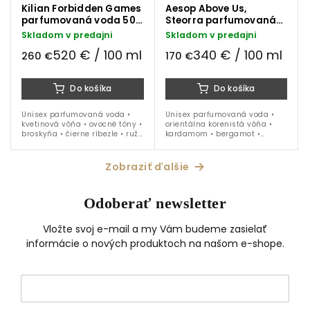
Kilian Forbidden Games
Aesop Above Us,
parfumovaná voda 50
Steorra parfumovaná
ml
voda 50 ml
Skladom v predajni
Skladom v predajni
520 € / 100 ml
340 € / 100 ml
260 €
170 €
Do košíka
Do košíka
Unisex parfumovaná voda •
Unisex parfumovaná voda •
kvetinová vôňa • ovocné tóny •
orientálna korenistá vôňa •
broskyňa • čierne ríbezle • ruža
kardamom • bergamot •
• jazmín • med • vanilka •
kadidlo • cypriol • vanilka •
ideálna na obdobie jar - leto
škorica • ideálna na obdobie...
Zobraziť ďalšie
Odoberať newsletter
Vložte svoj e-mail a my Vám budeme zasielať
informácie o nových produktoch na našom e-shope.