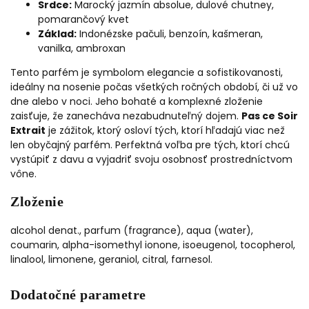
Srdce:
Marocký jazmín absolue, dulové chutney,
pomarančový kvet
Základ:
Indonézske pačuli, benzoín, kašmeran,
vanilka, ambroxan
Tento parfém je symbolom elegancie a sofistikovanosti,
ideálny na nosenie počas všetkých ročných období, či už vo
dne alebo v noci. Jeho bohaté a komplexné zloženie
zaisťuje, že zanecháva nezabudnuteľný dojem.
Pas ce Soir
Extrait
je zážitok, ktorý osloví tých, ktorí hľadajú viac než
len obyčajný parfém. Perfektná voľba pre tých, ktorí chcú
vystúpiť z davu a vyjadriť svoju osobnosť prostredníctvom
vône.
Zloženie
alcohol denat., parfum (fragrance), aqua (water),
coumarin, alpha-isomethyl ionone, isoeugenol, tocopherol,
linalool, limonene, geraniol, citral, farnesol.
Dodatočné parametre