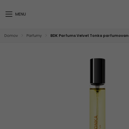
Domov
/
Parfumy
/
BDK Parfums Velvet Tonka parfumovaná