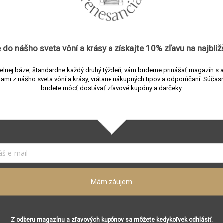
Parfumy
3760035450696
BDK Parfums
 do nášho sveta vôní a
krásy
a získajte
10% zľavu
na najbliž
Parfumy
elnej báze, štandardne každý druhý týždeň, vám budeme prinášať magazín s 
Parfumované vody
iami z nášho sveta vôní a krásy, vrátane nákupných tipov a odporúčaní.
Súčasn
budete môcť dostávať zľavové kupóny a darčeky.
Kvetinová
,
Orientálna
≤ 30 ml
Jar
,
Leto
,
Jeseň
,
Zima
Unisex
Alexandra Carlin
Francúzsko
Mám záujem
Pomarančový kvet, mandle
Ruža absolút, balkánsky tabak absolút
Z odberu magazínu a zľavových kupónov sa môžete kedykoľvek odhlásiť.