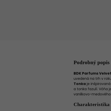
Podrobný popis
BDK Parfums Velve
uvedená na trh v roku
Tonka
je inšpirovan
a tonka fazulí. Vôňa
vanilkovo-medového 
Charakteristika