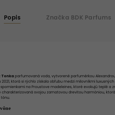
Popis
Značka
BDK Parfums
t Tonka
parfumovaná voda, vytvorené parfumérkou Alexandrou C
 2021, ktorá si rýchlo získala obľubu medzi milovníkmi luxusnýc
á spomienkami na Proustove madeleines, ktoré evokujú teplé a 
 je charakterizovaná svojou zamatovou drevitou harmóniou, ktorá
tónu.
 vône