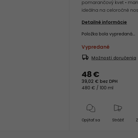
pomarančový kvet • mandle
ideálna na celoročné no
Detailné informácie
Položka bola vypredaná…
Vypredané
Možnosti doručenia
48 €
39,02 € bez DPH
480 € / 100 ml
Opýtať sa
Strážiť
Z