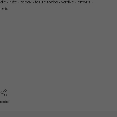
 • ruža • tabak • fazule tonka • vanilka • amyris •
senie
dieľať