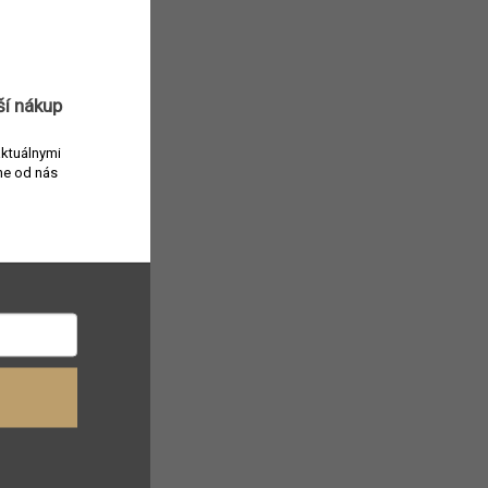
ší nákup
aktuálnymi
e od nás