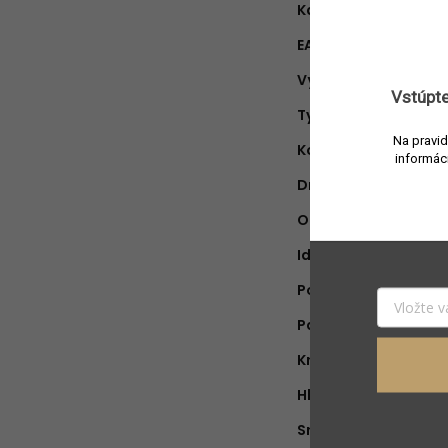
Kategória
:
EAN
:
Výrobca
:
Vstúpte
Typ produktu
:
Na pravid
Koncentrácia
:
informác
Druh vône
:
Objem náplne
:
Ideálne na obdobie
:
Pohlavie
:
Parfumér
:
Krajina pôvodu
:
Hlava
:
Srdce
: