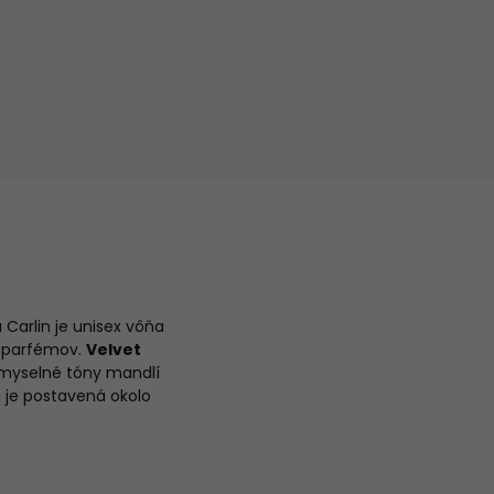
arlin je unisex vôňa
h parfémov.
Velvet
zmyselné tóny mandlí
 je postavená okolo