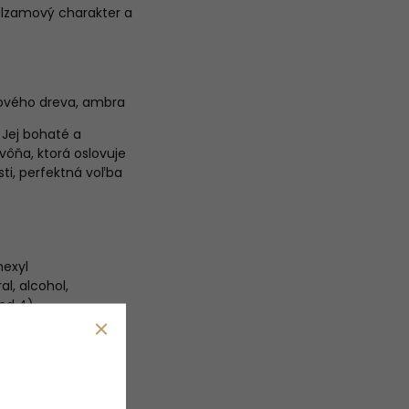
balzamový charakter a
sového dreva, ambra
 Jej bohaté a
vôňa, ktorá oslovuje
ti, perfektná voľba
hexyl
l, alcohol,
red 4).