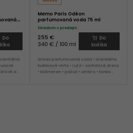
Novinka
Memo Paris Odéon
movaná
parfumovaná voda 75 ml
Skladom v predajni
255 €
Do
Do
340 € / 100 ml
šíka
košíka
rientálna
Unisex parfumovaná voda • orientálna
trusové
kvetinová vôňa • ruža • santalové drevo
cédrové a
• kašmeran • pačuli • ambra • tonka
eseň • zima
fazule • ideálna na obdobie jeseň až
jar