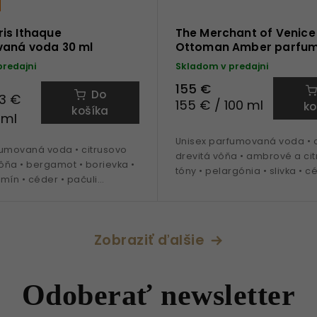
is Ithaque
The Merchant of Venice
aná voda 30 ml
Ottoman Amber parfu
voda 100 ml
predajni
Skladom v predajni
155 €
Do
3 €
155 € / 100 ml
ko
košíka
 ml
Unisex parfumovaná voda • o
fumovaná voda • citrusovo
drevitá vôňa • ambrové a ci
ôňa • bergamot • borievka •
tóny • pelargónia • slivka • 
zmín • céder • pačuli
santalové drevo • vanilka • j
a obdobie jar a leto
• 100 ml
Zobraziť ďalšie
Odoberať newsletter