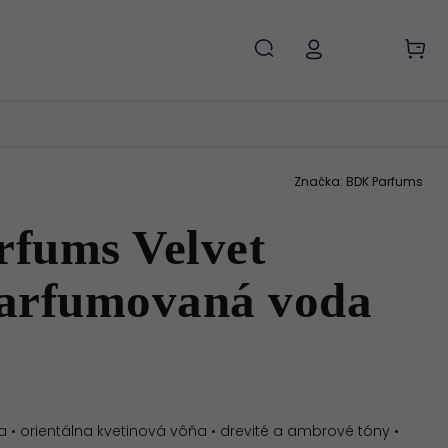
Značka:
BDK Parfums
fums Velvet
arfumovaná voda
• orientálna kvetinová vôňa • drevité a ambrové tóny •