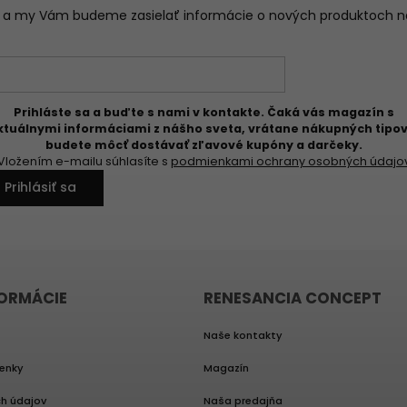
il a my Vám budeme zasielať informácie o nových produktoch 
Prihláste sa a buďte s nami v kontakte. Čaká vás magazín s
ktuálnymi informáciami z nášho sveta, vrátane nákupných tipov
budete môcť dostávať zľavové kupóny a darčeky.
Vložením e-mailu súhlasíte s
podmienkami ochrany osobných údajo
Prihlásiť sa
FORMÁCIE
RENESANCIA CONCEPT
Naše kontakty
enky
Magazín
h údajov
Naša predajňa