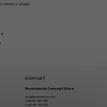
na našom e-shope.
 a
v
KONTAKT
Renesancia Concept Store
info
@
renesancia.com
+421 911 760 799
+421 915 799 205