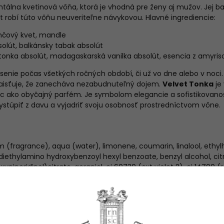
entálna kvetinová vôňa, ktorá je vhodná pre ženy aj mužov. Jej 
 robí túto vôňu neuveriteľne návykovou.
Hlavné ingrediencie:
čový kvet, mandle
olút, balkánsky tabak absolút
tonka absolút, madagaskarská vanilka absolút, esencia z amyri
senie počas všetkých ročných období, či už vo dne alebo v noci.
zaisťuje, že zanecháva nezabudnuteľný dojem.
Velvet Tonka
je 
iac ako obyčajný parfém. Je symbolom elegancie a sofistikovanos
vystúpiť z davu a vyjadriť svoju osobnosť prostredníctvom vône.
m (fragrance), aqua (water), limonene, coumarin, linalool, ethyl
thylamino hydroxybenzoyl hexyl benzoate, benzyl alcohol, citra
ypiperidinol)citrate, geraniol, ci 60730 (ext violet 2), ci 14700 (
metre