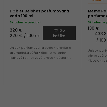
Novinka
L'Objet Delphes parfumovaná
Memo Par
voda 100 ml
parfumov
Skladom v predajni
Skladom v 
130 €
220 €
Do
433,3
220 € / 100 ml
košíka
/ 100
Unisex parfumovaná voda • drevitá a
Unisex par
aromatická vôňa • čierne korenie•
chyprová v
fialkový list • olivové drevo • céder •
ríbezle • ja
dubový mach • ideálna na celoročné
• ideálna n
nosenie