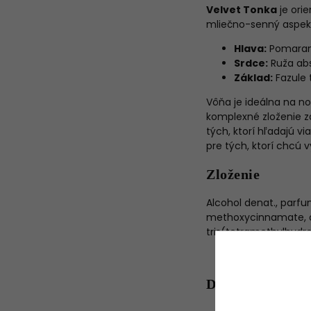
Velvet Tonka
je ori
mliečno-senný aspekt
Hlava:
Pomaran
Srdce:
Ruža abs
Základ:
Fazule 
Vôňa je ideálna na no
komplexné zloženie 
tých, ktorí hľadajú v
pre tých, ktorí chcú 
Zloženie
Alcohol denat., parfu
methoxycinnamate, die
tris(tetramethylhydrox
Dodatočné para