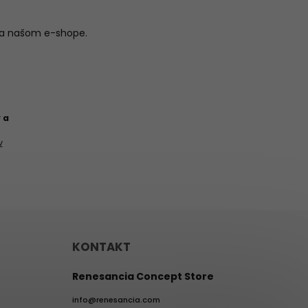
na našom e-shope.
 a
v
KONTAKT
Renesancia Concept Store
info
@
renesancia.com