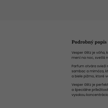
Podrobný popis
Vesper Glitz je vôňa
mení na noc, svetlá 
Parfum otvára svieži 
sambac a mimóza, kto
a biele pižmo, ktoré 
Vesper Glitz je perfe
a špeciálne príležit
vysokou koncentráciou