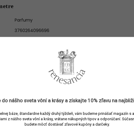
metre
Parfumy
3760264096696
Ex Nihilo
Parfumy
Parfumované vody
Kvetinová
,
Orientálna
≤ 50 ml
Jar
,
Leto
,
Jeseň
 do nášho sveta vôní a
krásy
a získajte
10% zľavu
na najbliž
Unisex
elnej báze, štandardne každý druhý týždeň, vám budeme prinášať magazín s 
Nadège Le Garlantezec
iami z nášho sveta vôní a krásy, vrátane nákupných tipov a odporúčaní.
Súčasn
budete môcť dostávať zľavové kupóny a darčeky.
Francúzsko