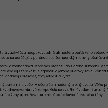
, ktorá zachytáva neopakovateľnú atmosféru parížskeho večera –
mesta sa odrážajú v pohároch so šampanským a iskry očakávania
neroli a mandarínka, ktoré vás prenesú do zlatého súmraku. V s
ré vnášajú ženskosť, eleganciu a jemný púdrový závoj. Základ 
vôni dodávajú hrejivosť, zmyselnosť a výdrž.
ktný parfum na večer – očarujúci, moderný a plný svetla. Vôňa 
osti. Kvetinovo-ambrová kompozícia so sviežim úvodom. Luxusný 
. Pre ženy aj mužov, ktorí milujú sofistikované svetelné tóny.