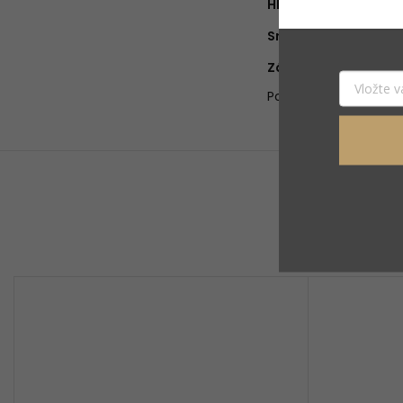
Hlava
:
Srdce
:
Základ
:
Položka bola vypred