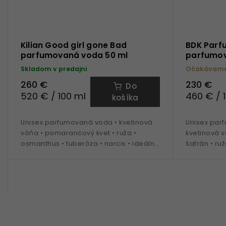
Kilian Good girl gone Bad
BDK Parf
parfumovaná voda 50 ml
parfumov
Skladom v predajni
Očakávame
260 €
230 €
Do
520 € / 100 ml
460 € / 
košíka
Unisex parfumovaná voda • kvetinová
Unisex parf
vôňa • pomarančový kvet • ruža •
kvetinová v
osmanthus • tuberóza • narcis • ideálna
šafrán • ru
na obdobie jar až jeseň
celoročné 