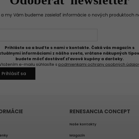
il a my Vám budeme zasielať informácie o nových produktoch 
Prihláste sa a buďte s nami v kontakte. Čaká vás magazín s
ktuálnymi informáciami z nášho sveta, vrátane nákupných tipov
budete môcť dostávať zľavové kupóny a darčeky.
Vložením e-mailu súhlasíte s
podmienkami ochrany osobných údajo
Prihlásiť sa
FORMÁCIE
RENESANCIA CONCEPT
Naše kontakty
enky
Magazín