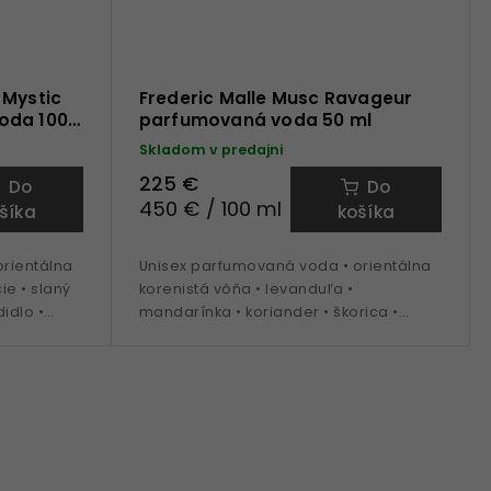
 Mystic
Frederic Malle Musc Ravageur
oda 100
parfumovaná voda 50 ml
Skladom v predajni
225 €
Do
Do
450 € / 100 ml
šíka
košíka
rientálna
Unisex parfumovaná voda • orientálna
ie • slaný
korenistá vôňa • levanduľa •
idlo •
mandarínka • koriander • škorica •
klinčeky • požmo • ideálna na obdobie
jeseň - zima