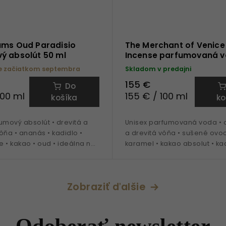
ums Oud Paradisio
The Merchant of Venice
ý absolút 50 ml
Incense parfumovaná v
ml
 začiatkom septembra
Skladom v predajni
155 €
Do
100 ml
155 € / 100 ml
košíka
ko
umový absolút • drevitá a
Unisex parfumovaná voda • o
ôňa • ananás • kadidlo •
a drevitá vôňa • sušené ovoc
že • kakao • oud • ideálna na
karamel • kakao absolut • kad
nosenie
jeseň • zima • 100 ml
Zobraziť ďalšie
Odoberať newsletter