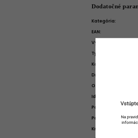
Dodatočné para
Kategória
:
EAN
:
Výrobca
:
Typ produktu
:
Koncentrácia
:
Druh vône
:
Objem náplne
:
Ideálne na obdobie
:
Vstúpte
Pohlavie
:
Na pravid
Parfumér
:
informác
Krajina pôvodu
: