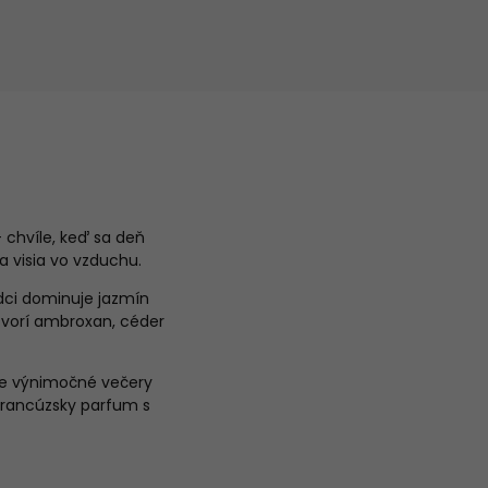
 chvíle, keď sa deň
 visia vo vzduchu.
rdci dominuje jazmín
tvorí ambroxan, céder
pre výnimočné večery
francúzsky parfum s