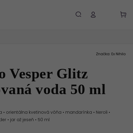
Značka:
Ex Nihilo
o Vesper Glitz
vaná voda 50 ml
• orientálna kvetinová vôňa • mandarínka • Neroli •
er • jar až jeseň • 50 ml