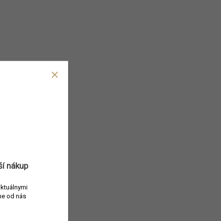
ší nákup
aktuálnymi
e od nás