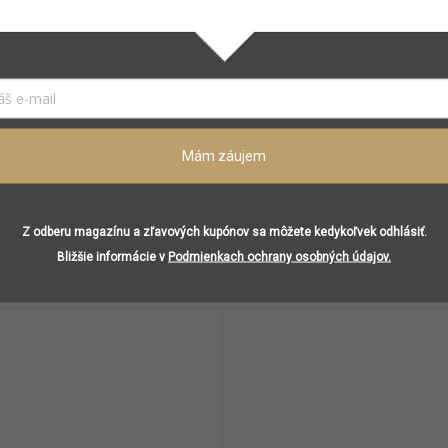
Ružové korenie, mandarínka, Neroli
Ylang-ylang, jazmín, mimóza
Cédrové drevo, Tonka fazuľa, vanilka, pižmo
aná…
Mám záujem
Podobné (8)
Z odberu magazínu a zľavových kupónov sa môžete kedykoľvek odhlásiť.
Bližšie informácie v
Podmienkach ochrany osobných údajov.