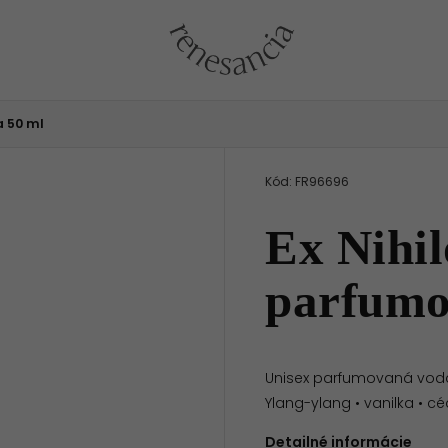
a 50 ml
Kód:
FR96696
Ex Nihil
parfumo
Unisex parfumovaná voda 
Ylang-ylang • vanilka • céd
Detailné informácie