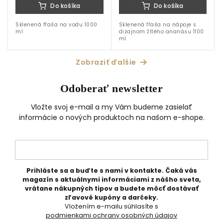
Do košíka
Do košíka
Sklenená fľaša na vodu 1000
Sklenená fľaša na nápoje s
ml
dizajnom žltého ananásu 1100
ml
Zobraziť ďalšie
Odoberať newsletter
Vložte svoj e-mail a my Vám budeme zasielať
informácie o nových produktoch na našom e-shope.
Prihláste sa a buďte s nami v kontakte. Čaká vás
magazín s aktuálnymi informáciami z nášho sveta,
vrátane nákupných tipov a budete môcť dostávať
zľavové kupóny a darčeky.
Vložením e-mailu súhlasíte s
podmienkami ochrany osobných údajov