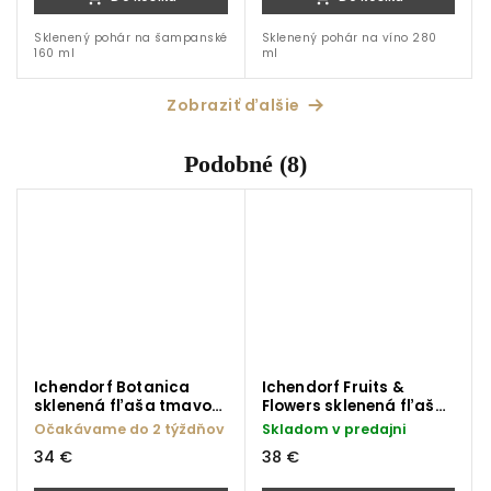
Sklenený pohár na šampanské
Sklenený pohár na víno 280
160 ml
ml
Zobraziť ďalšie
Podobné (8)
Ichendorf Botanica
Ichendorf Fruits &
sklenená fľaša tmavo
Flowers sklenená fľaša
modrý kvet 1000 ml
ananás 1100 ml
Očakávame do 2 týždňov
Skladom v predajni
34 €
38 €