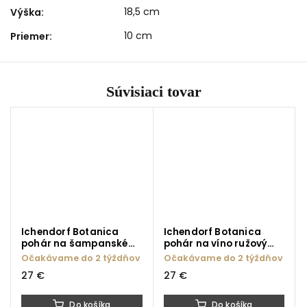
18,5 cm
Výška
:
10 cm
Priemer
:
Súvisiaci tovar
Ichendorf Botanica
Ichendorf Botanica
pohár na šampanské
pohár na víno ružový
biely kvet 160 ml
kvet 280 ml
Očakávame do 2 týždňov
Očakávame do 2 týždňov
27 €
27 €
Do košíka
Do košíka