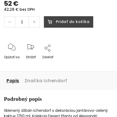
52 €
42,28 € bez DPH
Pridať do košíka
Opýtať sa
Strážiť
Zdieľať
Popis
Značka
Ichendorf
Podrobný popis
Sklenený džbán Ichendorf s dekoráciou jantárovo-zelený
kaktus 1750 ml. Kolekcia Desert Plants od Alessandri