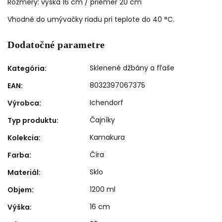
Rozmery: výška 16 cm / priemer 20 cm
Vhodné do umývačky riadu pri teplote do 40 °C.
Dodatočné parametre
Sklenené džbány a fľaše
Kategória
:
8032397067375
EAN
:
Ichendorf
Výrobca
:
Čajníky
Typ produktu
:
Kamakura
Kolekcia
:
Číra
Farba
:
Sklo
Materiál
:
1200 ml
Objem
:
16 cm
Výška
: