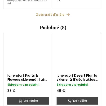
dizajne zeleného kaktusu 350
ml
ml
Zobraziť ďalšie
Podobné (8)
Ichendorf Fruits &
Ichendorf Desert Plants
Flowers sklenená fľaša
sklenená fľaša kaktus
ananás 1100 ml
zelený s bodkami 1150
Skladom v predajni
Skladom v predajni
ml
38 €
46 €
Do košíka
Do košíka