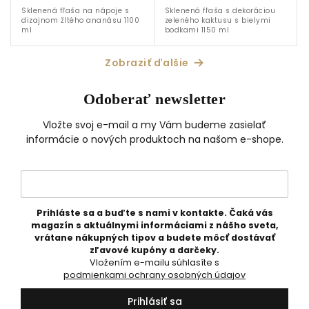
Sklenená fľaša na nápoje s
Sklenená fľaša s dekoráciou
dizajnom žltého ananásu 1100
zeleného kaktusu s bielymi
ml
bodkami 1150 ml
Zobraziť ďalšie
Odoberať newsletter
Vložte svoj e-mail a my Vám budeme zasielať
informácie o nových produktoch na našom e-shope.
Prihláste sa a buďte s nami v kontakte. Čaká vás
magazín s aktuálnymi informáciami z nášho sveta,
vrátane nákupných tipov a budete môcť dostávať
zľavové kupóny a darčeky.
Vložením e-mailu súhlasíte s
podmienkami ochrany osobných údajov
Prihlásiť sa