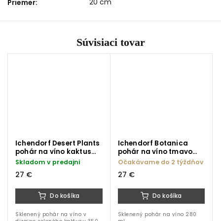
20 cm
Priemer
:
Súvisiaci tovar
Ichendorf Desert Plants
Ichendorf Botanica
pohár na víno kaktus
pohár na víno tmavo
zelený 350 ml
modrý kvet 280 ml
Skladom v predajni
Očakávame do 2 týždňov
27 €
27 €
Do košíka
Do košíka
Sklenený pohár na víno v
Sklenený pohár na víno 280