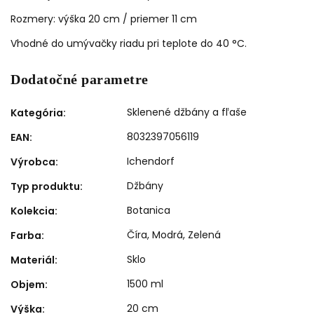
Rozmery: výška 20 cm / priemer 11 cm
Vhodné do umývačky riadu pri teplote do 40 °C.
Dodatočné parametre
Sklenené džbány a fľaše
Kategória
:
8032397056119
EAN
:
Ichendorf
Výrobca
:
Džbány
Typ produktu
:
Botanica
Kolekcia
:
Číra
,
Modrá
,
Zelená
Farba
:
Sklo
Materiál
:
1500 ml
Objem
:
20 cm
Výška
: