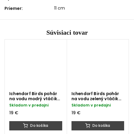
11 cm
Priemer
:
Súvisiaci tovar
Ichendorf Birds pohár
Ichendorf Birds pohár
na vodu modrý vtáčik
na vodu zelený vtáčik
320 ml
320 ml
Skladom v predajni
Skladom v predajni
19 €
19 €
Do košíka
Do košíka