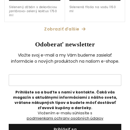
Sklenený džbán s dekoráciou
Sklenená fľaša na vodu 1150
jantárovo-zelený kaktus 1750
ml
ml
Zobraziť ďalšie
Odoberať newsletter
Vložte svoj e-mail a my Vám budeme zasielať
informácie o nových produktoch na našom e-shope.
Prihláste sa a buďte s nami v kontakte. Čaká vás
magazín s aktuálnymi informáciami z nášho sveta,
vrátane nákupných tipov a budete môcť dostávať
zľavové kupóny a darčeky.
Vložením e-mailu súhlasíte s
podmienkami ochrany osobných údajov
Prihlásiť sa