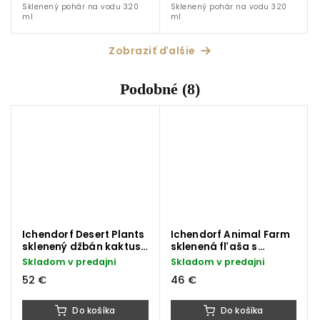
Sklenený pohár na vodu 320
Sklenený pohár na vodu 320
ml
ml
Zobraziť ďalšie
Podobné (8)
Ichendorf Desert Plants
Ichendorf Animal Farm
sklenený džbán kaktus
sklenená fľaša s
jantárovo-zelený 1750
vtáčikom 1150 ml
Skladom v predajni
Skladom v predajni
ml
52 €
46 €
Do košíka
Do košíka