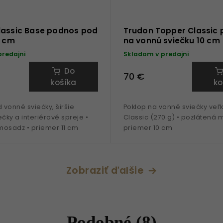
lassic Base podnos pod
Trudon Topper Classic 
1 cm
na vonnú sviečku 10 cm
predajni
Skladom v predajni
Do
70 €
košíka
ko
vonné sviečky, širšie
Poklop na vonné sviečky veľk
ečky a interiérové spreje •
Classic (270 g) • pozlátená 
mosadz • priemer 11 cm
priemer 10 cm
Zobraziť ďalšie
Podobné (8)