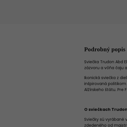
Podrobný popis
Sviečka Trudon Abd El
zázvoru a vôňa čaju 
Ikonická sviečka z di
inšpirovaná politikom
Alžírskeho štátu. Pre
O sviečkach Trudo
Sviečky sú vyrábané 
zdedeného od majstro