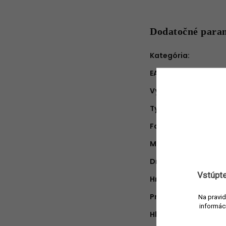
Dodatočné para
Kategória
:
EAN
:
Výrobca
:
Typ produktu
:
Farba
:
Materiál
:
Druh vône
:
Vstúpte
Hmotnosť náplne
:
Približná doba hore
Na pravid
informác
Hlava
: