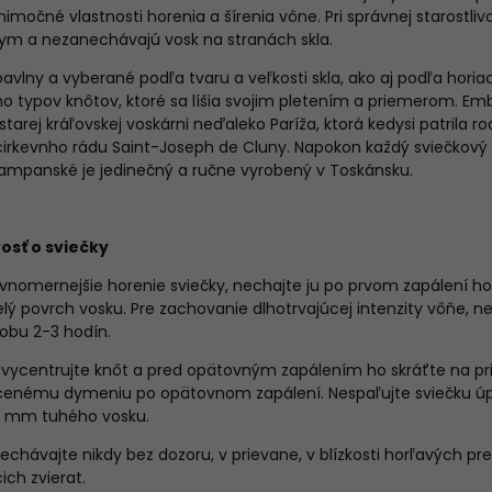
imočné vlastnosti horenia a šírenia vône. Pri správnej starostliv
ym a nezanechávajú vosk na stranách skla.
avlny a vyberané podľa tvaru a veľkosti skla, ako aj podľa horiac
ho typov knôtov, ktoré sa líšia svojim pletením a priemerom.
Emb
tarej kráľovskej voskárni neďaleko Paríža, ktorá kedysi patrila r
 cirkevnho rádu Saint-Joseph de Cluny.
Napokon každý sviečkový 
ampanské je jedinečný a ručne vyrobený v Toskánsku.
vosť o sviečky
ovnomernejšie horenie sviečky, nechajte ju po prvom zapálení ho
elý povrch vosku. Pre zachovanie dlhotrvajúcej intenzity vôňe, n
obu 2-3 hodín.
vycentrujte knôt a pred opätovným zapálením ho skráťte na pr
enému dymeniu po opätovnom zapálení. Nespaľujte sviečku úpl
5 mm tuhého vosku.
echávajte nikdy bez dozoru, v prievane, v blízkosti horľavých 
ch zvierat.