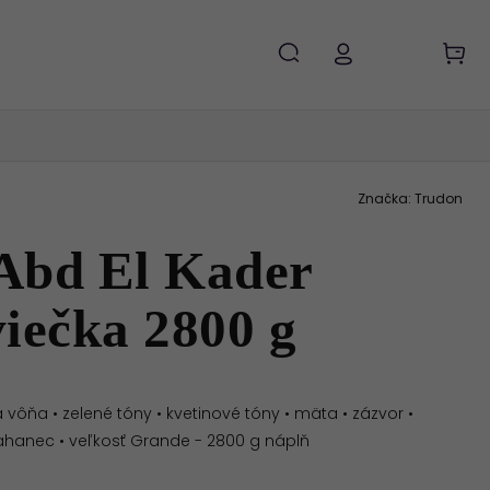
Značka:
Trudon
Abd El Kader
iečka 2800 g
ôňa • zelené tóny • kvetinové tóny • mäta • zázvor •
kahanec • veľkosť Grande - 2800 g náplň