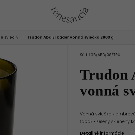
é sviečky
/
Trudon Abd El Kader vonná sviečka 2800 g
Kód:
LGB/ABD/08/TRU
Trudon 
vonná sv
Vonná sviečka • ambrová v
tabak • zelený sklenený 
Detailné informácie