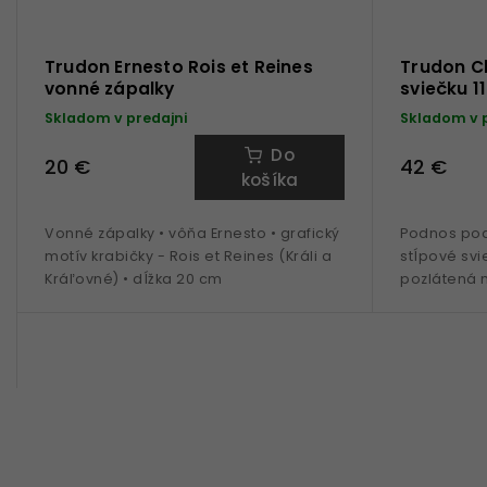
Trudon Ernesto Rois et Reines
Trudon C
vonné zápalky
sviečku 1
Skladom v predajni
Skladom v 
Do
20 €
42 €
košíka
Vonné zápalky • vôňa Ernesto • grafický
Podnos pod 
motív krabičky - Rois et Reines (Králi a
stĺpové svi
Kráľovné) • dĺžka 20 cm
pozlátená 