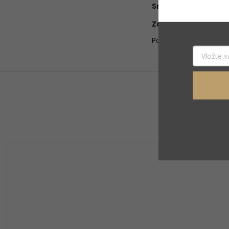
Srdce
:
Základ
:
Položka bola vypred