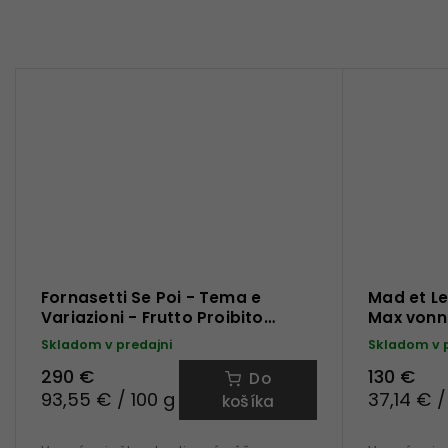
Fornasetti Se Poi - Tema e
Mad et L
Variazioni - Frutto Proibito
Max vonn
vonná sviečka 310 g
Skladom v predajni
Skladom v 
290 €
130 €
Do
93,55 € / 100 g
37,14 € /
košíka