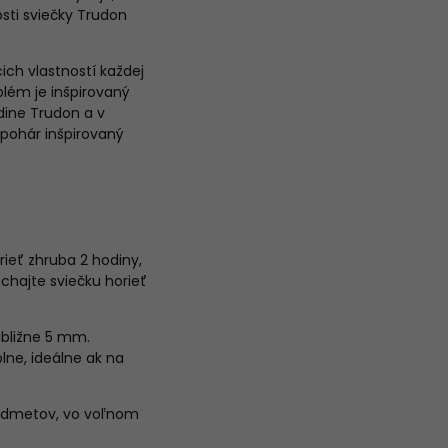
osti sviečky Trudon
ich vlastností každej
lém je inšpirovaný
odine Trudon a v
pohár inšpirovaný
rieť zhruba 2 hodiny,
echajte sviečku horieť
ibližne 5 mm.
ne, ideálne ak na
predmetov, vo voľnom