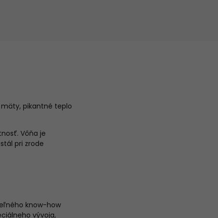
 mäty, pikantné teplo
tnosť. Vôňa je
tál pri zrode
ateľného know-how
ciálneho vývoja,