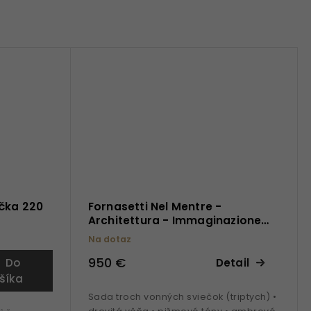
čka 220
Fornasetti Nel Mentre -
Architettura - Immaginazione
sada vonných sviečok
Na dotaz
950 €
Do
Detail
šíka
Sada troch vonných sviečok (triptych) •