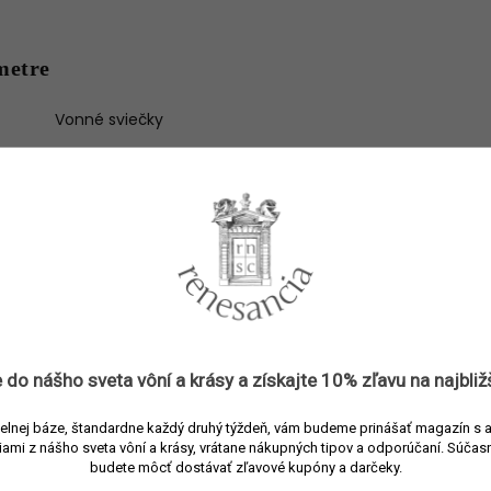
metre
Vonné sviečky
3397696430011
Trudon
Vonné sviečky
Zelená
Sklo/vosk
Ambrová
 do nášho sveta vôní a
krásy
a získajte
10% zľavu
na najbliž
2800 g
300 hod.
nia
:
elnej báze, štandardne každý druhý týždeň, vám budeme prinášať magazín s 
iami z nášho sveta vôní a krásy, vrátane nákupných tipov a odporúčaní.
Súčasn
Čierne ríbezle, citrón, klinček, zázvor, mäta, jablko
budete môcť dostávať zľavové kupóny a darčeky.