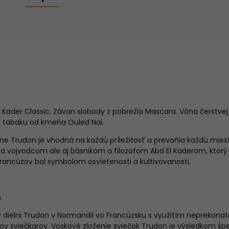
 Kader Classic. Závan slobody z pobrežia Mascara. Vôna čerstvej
a tabaku od kmeňa Ouled Nai.
elne Trudon je vhodná na každú príležitosť a prevoňia každú mies
 a vojvodcom ale aj básnikom a filozofom Abd El Kaderom, ktorý s
 Francúzov bol symbolom osvietenosti a kultivovanosti.
n
v dielni Trudon v Normandii vo Francúzsku s využitím neprekon
v sviečkarov. Voskové zloženie sviečok Trudon je výsledkom špe