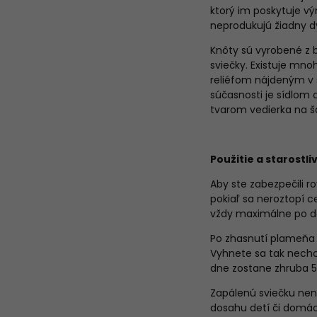
ktorý im poskytuje výn
neprodukujú žiadny d
Knôty sú vyrobené z b
sviečky. Existuje mno
reliéfom nájdeným v s
súčasnosti je sídlom
tvarom vedierka na š
Použitie a starostli
Aby ste zabezpečili r
pokiaľ sa neroztopí c
vždy maximálne po d
Po zhasnutí plameňa 
Vyhnete sa tak nechc
dne zostane zhruba 
Zapálenú sviečku nen
dosahu detí či domáci