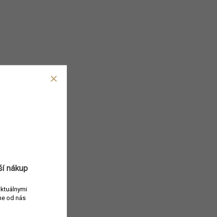
ší nákup
aktuálnymi
e od nás