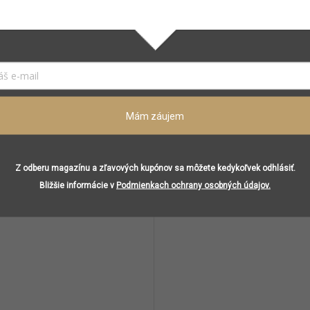
Jazmín
Vanilka
aná…
Mám záujem
Súvisiaci tovar
Z odberu magazínu a zľavových kupónov sa môžete kedykoľvek odhlásiť.
Bližšie informácie v
Podmienkach ochrany osobných údajov.