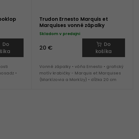
poklop
Trudon Ernesto Marquis et
Marquises vonné zápalky
Skladom v predajni
Do
Do
20 €
šíka
košíka
osti
Vonné zápalky • vôňa Ernesto • grafický
mosadz •
motív krabičky - Marquis et Marquises
(Markízovia a Markízy) • dĺžka 20 cm