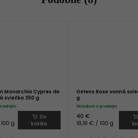
en Monarchia Cypres de
Ostens Rose vonná svie
á sviečka 350 g
g
predajni
Skladom v predajni
40 €
Do
 100 g
18,18 € / 100 g
košíka
ko