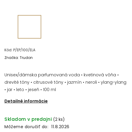
Kód:
P/EP/100/ELA
Značka:
Trudon
Unisex/dámska parfumovaná voda • kvetinová vôňa •
drevité tóny • citrusové tóny • jazmín • neroli • ylang-ylang
• jar • leto • jeseň • 100 ml
Detailné informácie
Skladom v predajni
(2 ks)
Môžeme doručiť do:
11.8.2026