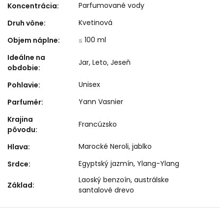
Parfumované vody
Koncentrácia
:
Kvetinová
Druh vône
:
≤ 100 ml
Objem náplne
:
Ideálne na
Jar
,
Leto
,
Jeseň
obdobie
:
Unisex
Pohlavie
:
Yann Vasnier
Parfumér
:
Krajina
Francúzsko
pôvodu
:
Marocké Neroli, jablko
Hlava
:
Egyptský jazmín, Ylang-Ylang
Srdce
:
Laoský benzoín, austrálske
Základ
:
santalové drevo