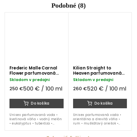
Podobné (8)
Frederic Malle Carnal
Kilian Straight to
Flower parfumovaná
Heaven parfumovaná
voda 50 ml
voda 50 ml
Skladom v predajni
Skladom v predajni
500 € / 100 ml
520 € / 100 ml
250 €
260 €
Do košíka
Do košíka
Unisex parfumovaná voda •
Unisex parfumovaná voda •
kvetinová vôňa • vodný melón
orientálna a drevitá vôňa •
• eukalyptus • tuberóza •
rum • muškátový oriešok •
ylang-ylang • pižmo • kokos •
pačuli • céder • vanilka •
ideálna na celoročné nosenie
fazule tonka • ambra • ideálna
na obdobie jeseň - jar