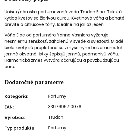
Unisex/dámska parfumovaná voda Trudon Elae. Tekutá
kytica kvetov so žiarivou aurou. Kvetinová vôňa a bohaté
drevité a citrusové tóny. Ideálne na jar až jeseň.
Vôňa Elae od parfuméra Yanna Vasniera vyžaruje
nesmiernu ženskosť, zahalenú v svetle a sviežosti. Mladé
biele kvety sú prepletené so zmyselnými balzamami. Ich
jemné okvetné lístky šepkajú jemnú, podmanivú vôňu.
Harmonická zmes vytvára očarujúcu a povzbudzujúcu
auru.
Dodatočné parametre
Parfumy
Kategória
:
3397696710076
EAN
:
Trudon
Výrobca
:
Parfumy
Typ produktu
: