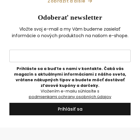
Zobraziť ďalšie
Odoberať newsletter
Vložte svoj e-mail a my Vám budeme zasielať
informácie o nových produktoch na našom e-shope.
Prihláste sa a buďte s nami v kontakte. Čaká vás
magazín s aktuálnymi informáciami z nášho sveta,
vrátane nákupných tipov a budete môcť dostávať
zľavové kupóny a darčeky.
Vložením e-mailu súhlasíte s
podmienkami ochrany osobných údajov
Prihlásiť sa