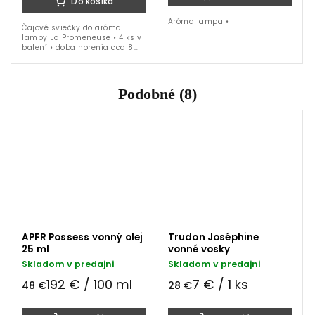
Do košíka
Aróma lampa •
Čajové sviečky do aróma
lampy La Promeneuse • 4 ks v
balení • doba horenia cca 8
hodín
Podobné (8)
APFR Possess vonný olej
Trudon Joséphine
25 ml
vonné vosky
Skladom v predajni
Skladom v predajni
192 € / 100 ml
7 € / 1 ks
48 €
28 €