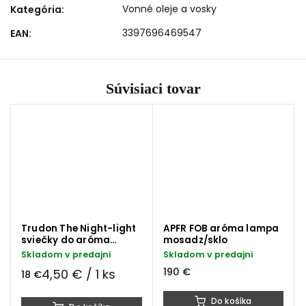
Vonné oleje a vosky
Kategória
:
3397696469547
EAN
:
Súvisiaci tovar
Trudon The Night-light
APFR FOB aróma lampa
sviečky do aróma
mosadz/sklo
lampy
Skladom v predajni
Skladom v predajni
190 €
4,50 € / 1 ks
18 €
Do košíka