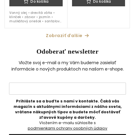
Do košíka
Do košíka
Vonný olej • drevitá vôňa •
klinček • zázvor • jazmín •
muškátový oriešok • santalové
drevo • vanilka • vhodný pre
aróma lampy, kamene a
osviežovače vzduchu
Zobraziť ďalšie
Odoberať newsletter
Vložte svoj e-mail a my Vám budeme zasielať
informácie o nových produktoch na našom e-shope.
Prihláste sa a buďte s nami v kontakte. Čaká vás
magazín s aktuálnymi informáciami z nášho sveta,
vrátane nákupných tipov a budete môcť dostávať
zľavové kupóny a darčeky.
Vložením e-mailu súhlasíte s
podmienkami ochrany osobných údajov