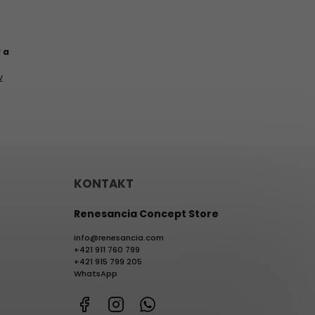
 a
v
KONTAKT
Renesancia Concept Store
info
@
renesancia.com
+421 911 760 799
+421 915 799 205
WhatsApp
Facebook
Instagram
WhatsApp