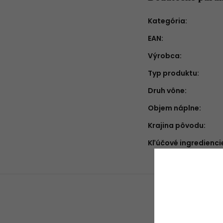
Kategória
:
EAN
:
Výrobca
:
Typ produktu
:
Druh vône
:
Objem náplne
:
Krajina pôvodu
:
Kľúčové ingredienci