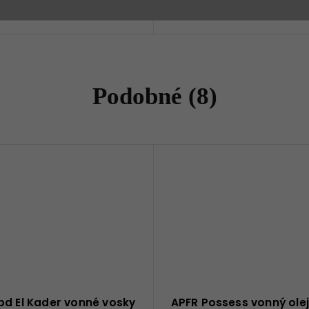
 vonné vosky Trudon •
5 cm / výška 29 cm
Podobné (8)
bd El Kader vonné vosky
APFR Possess vonný olej