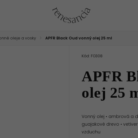
onné oleje a vosky
/
APFR Black Oud vonný olej 25 ml
Kód:
FO308
APFR Bl
olej 25 
Vonný olej • ambrová a dr
guajakové drevo • vetiv
vzduchu