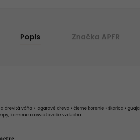
Popis
Značka
APFR
a drevitá vôňa • agarové drevo • čierne korenie • škorica • guaja
mpy, kamene a osviežovače vzduchu
metre