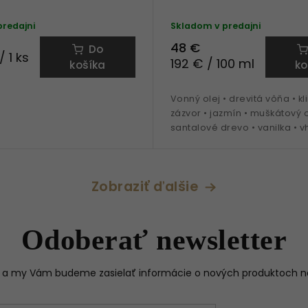
predajni
Skladom v predajni
48 €
Do
/ 1 ks
192 € / 100 ml
košíka
ko
Vonný olej • drevitá vôňa • kl
zázvor • jazmín • muškátový o
santalové drevo • vanilka • 
aróma lampy, kamene a osv
vzduchu
Zobraziť ďalšie
Odoberať newsletter
il a my Vám budeme zasielať informácie o nových produktoch 