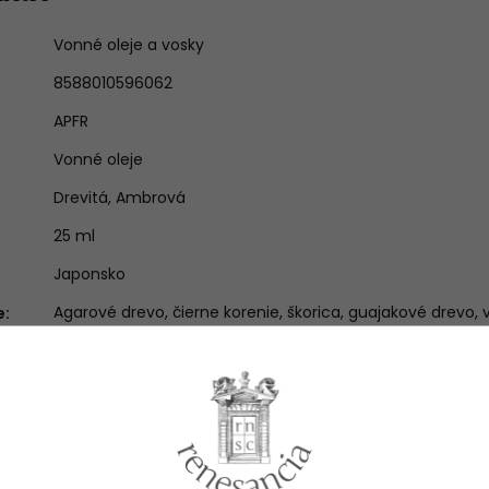
Vonné oleje a vosky
8588010596062
APFR
Vonné oleje
Drevitá
,
Ambrová
25 ml
Japonsko
Agarové drevo, čierne korenie, škorica, guajakové drevo, 
e
:
Súvisiaci tovar