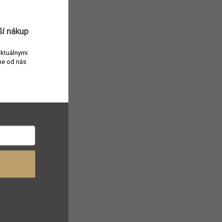
ší nákup
aktuálnymi
e od nás
Do
šíka