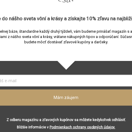
 do nášho sveta vôní a
krásy
a získajte
10% zľavu
na najbliž
elnej báze, štandardne každý druhý týždeň, vám budeme prinášať magazín s 
iami z nášho sveta vôní a krásy, vrátane nákupných tipov a odporúčaní.
Súčasn
budete môcť dostávať zľavové kupóny a darčeky.
a Promeneuse aróma
APFR FOB aróma lampa
mosadz/sklo
predajni
Skladom v predajni
Mám záujem
Do
190 €
košíka
ko
Z odberu magazínu a zľavových kupónov sa môžete kedykoľvek odhlásiť.
 / difuzér vôní • zelené
Aróma lampa •
Bližšie informácie v
Podmienkach ochrany osobných údajov.
lo • keramika • mosadz •