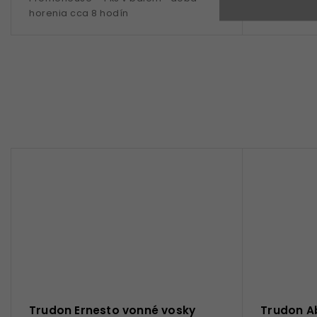
horenia cca 8 hodín
vhodná pre
priemer 10,
Trudon Ernesto vonné vosky
Trudon A