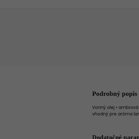
Podrobný popis
Vonný olej • ambrová 
vhodný pre aróma la
Dodatočné para