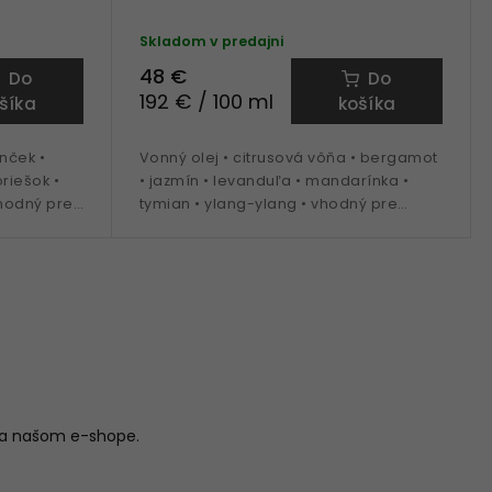
Skladom v predajni
48 €
Do
Do
192 € / 100 ml
šíka
košíka
inček •
Vonný olej • citrusová vôňa • bergamot
riešok •
• jazmín • levanduľa • mandarínka •
vhodný pre
tymian • ylang-ylang • vhodný pre
iežovače
aróma lampy, kamene a osviežovače
vzduchu
na našom e-shope.