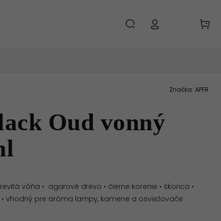
Značka:
APFR
ack Oud vonný
ml
evitá vôňa • agarové drevo • čierne korenie • škorica •
er • vhodný pre aróma lampy, kamene a osviežovače