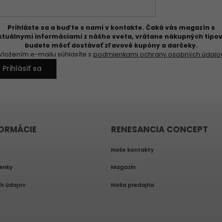
Prihláste sa a buďte s nami v kontakte. Čaká vás magazín s
ktuálnymi informáciami z nášho sveta, vrátane nákupných tipov
budete môcť dostávať zľavové kupóny a darčeky.
Vložením e-mailu súhlasíte s
podmienkami ochrany osobných údajo
Prihlásiť sa
FORMÁCIE
RENESANCIA CONCEPT
Naše kontakty
enky
Magazín
h údajov
Naša predajňa