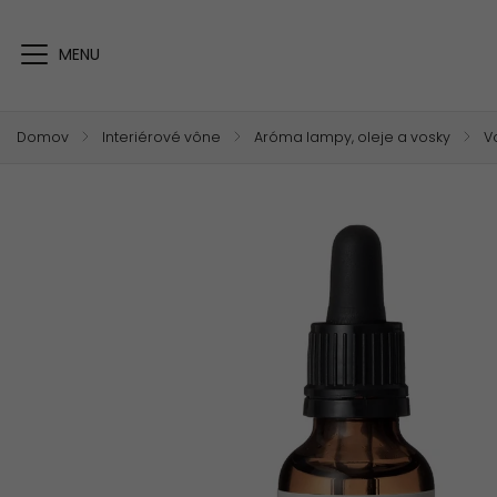
Domov
/
Interiérové vône
/
Aróma lampy, oleje a vosky
/
V