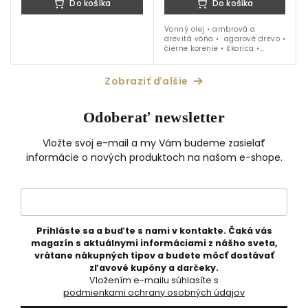
Do košíka
Do košíka
Vonný olej • ambrová a
drevitá vôňa • agarové drevo •
čierne korenie • škorica •
guajakové drevo • vetiver •
vhodný pre aróma lampy,
kamene a osviežovače
Zobraziť ďalšie
vzduchu
Odoberať newsletter
Vložte svoj e-mail a my Vám budeme zasielať
informácie o nových produktoch na našom e-shope.
Prihláste sa a buďte s nami v kontakte. Čaká vás
magazín s aktuálnymi informáciami z nášho sveta,
vrátane nákupných tipov a budete môcť dostávať
zľavové kupóny a darčeky.
Vložením e-mailu súhlasíte s
podmienkami ochrany osobných údajov