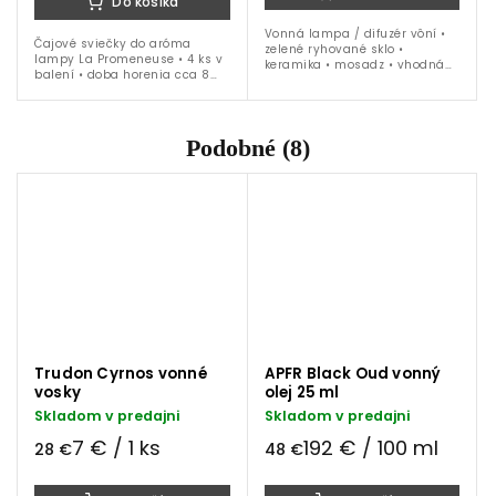
Do košíka
Vonná lampa / difuzér vôní •
Čajové sviečky do aróma
zelené ryhované sklo •
lampy La Promeneuse • 4 ks v
keramika • mosadz • vhodná
balení • doba horenia cca 8
pre vonné vosky Trudon •
hodín
priemer 10,5 cm / výška 29 cm
Podobné (8)
Trudon Cyrnos vonné
APFR Black Oud vonný
vosky
olej 25 ml
Skladom v predajni
Skladom v predajni
7 € / 1 ks
192 € / 100 ml
28 €
48 €