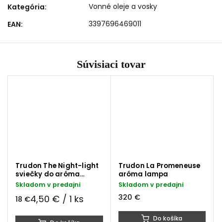
Vonné oleje a vosky
Kategória
:
3397696469011
EAN
:
Súvisiaci tovar
Trudon The Night-light
Trudon La Promeneuse
sviečky do aróma
aróma lampa
lampy
Skladom v predajni
Skladom v predajni
320 €
4,50 € / 1 ks
18 €
Do košíka