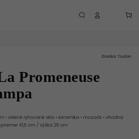
Značka:
Trudon
La Promeneuse
ampa
ôní
• zelené ryhované sklo • keramika • mosadz • vhodná
 priemer 10,5 cm / výška 29 cm