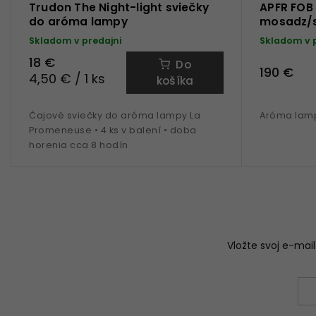
Trudon The Night-light sviečky
APFR FOB
do aróma lampy
mosadz/s
Skladom v predajni
Skladom v 
18 €
Do
190 €
4,50 € / 1 ks
košíka
Čajové sviečky do aróma lampy La
Aróma lam
Promeneuse • 4 ks v balení • doba
horenia cca 8 hodín
Vložte svoj e-ma