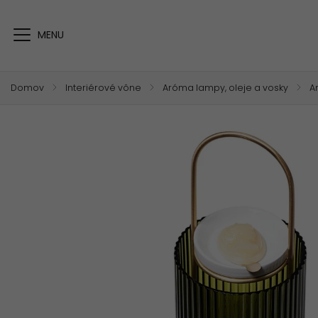
Domov
/
Interiérové vône
/
Aróma lampy, oleje a vosky
/
A