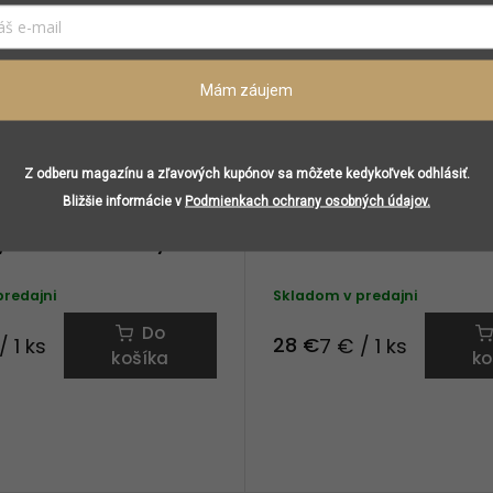
Mám záujem
Z odberu magazínu a zľavových kupónov sa môžete kedykoľvek odhlásiť.
Bližšie informácie v
Podmienkach ochrany osobných údajov.
yrnos vonné vosky
Trudon Atria vonné vos
predajni
Skladom v predajni
Do
28 €
/ 1 ks
7 € / 1 ks
košíka
ko