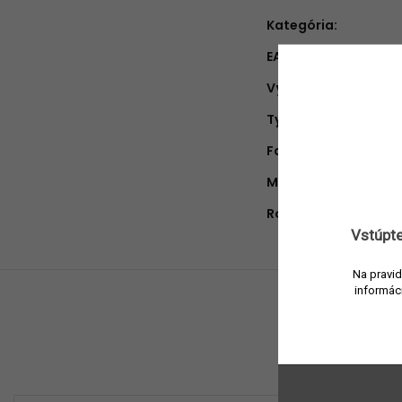
Kategória
:
EAN
:
Výrobca
:
Typ produktu
:
Farba
:
Materiál
:
Rozmery (priemer x 
Vstúpte
Na pravid
informác