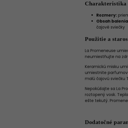
Charakteristika 
Rozmery:
priem
Obsah balenia
čajové sviečky
Použitie a staros
La Promeneuse umiest
neumiestňujte na zdroj
Keramickú misku umie
umiestnite parfumov
malú čajovú sviečku 
Nepokúšajte sa La Pr
roztopený vosk. Teplo
ešte tekutý. Promene
Dodatočné para