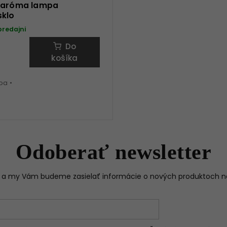
 aróma lampa
klo
predajni
Do
košíka
pa •
Odoberať newsletter
il a my Vám budeme zasielať informácie o nových produktoch 