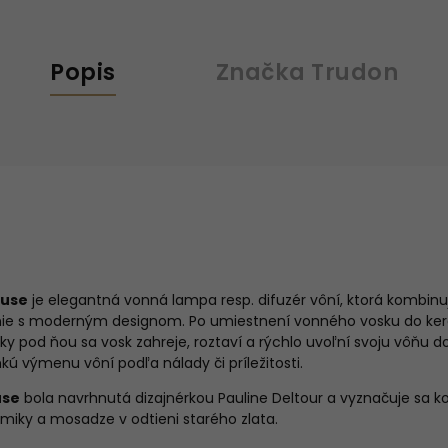
Popis
Značka
Trudon
euse
je elegantná vonná lampa resp. difuzér vôní, ktorá kombinu
ie s moderným designom. Po umiestnení vonného vosku do ker
čky pod ňou sa vosk zahreje, roztaví a rýchlo uvoľní svoju vôňu do
ú výmenu vôní podľa nálady či príležitosti.
use
bola navrhnutá dizajnérkou Pauline Deltour a vyznačuje sa 
miky a mosadze v odtieni starého zlata.