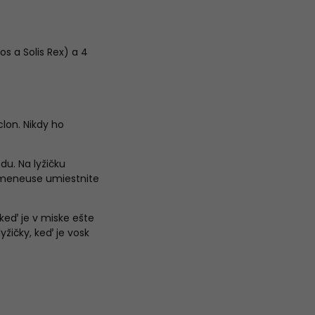
s a Solis Rex) a 4
lon. Nikdy ho
u. Na lyžičku
omeneuse umiestnite
keď je v miske ešte
yžičky, keď je vosk