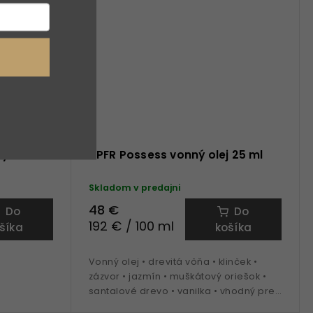
ky
APFR Possess vonný olej 25 ml
Skladom v predajni
48 €
Do
Do
192 € / 100 ml
šíka
košíka
Vonný olej • drevitá vôňa • klinček •
zázvor • jazmín • muškátový oriešok •
santalové drevo • vanilka • vhodný pre
aróma lampy, kamene a osviežovače