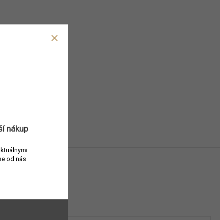
ší nákup
aktuálnymi
e od nás