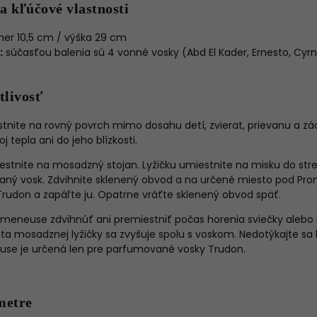
a kľúčové vlastnosti
er 10,5 cm / výška 29 cm
:
súčasťou balenia sú 4 vonné vosky (Abd El Kader, Ernesto, Cyrno
tlivosť
nite na rovný povrch mimo dosahu detí, zvierat, prievanu a zác
 tepla ani do jeho blízkosti.
stnite na mosadzný stojan. Lyžičku umiestnite na misku do stred
aný vosk. Zdvihnite sklenený obvod a na určené miesto pod Pr
Trudon a zapáľte ju. Opatrne vráťte sklenený obvod späť.
omeneuse zdvihnúť ani premiestniť počas horenia sviečky alebo 
ta mosadznej lyžičky sa zvyšuje spolu s voskom. Nedotýkajte sa l
use je určená len pre parfumované vosky Trudon.
metre