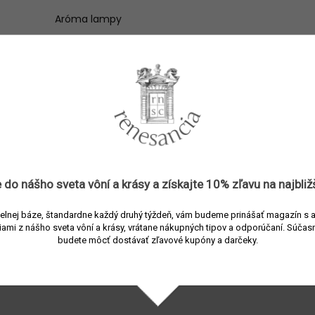
Aróma lampy
3397694680074
Trudon
Vonné lampy
Zelená
Sklo, Mosadz, Keramika
10,5x29 cm
výška)
:
 do nášho sveta vôní a
krásy
a získajte
10% zľavu
na najbliž
elnej báze, štandardne každý druhý týždeň, vám budeme prinášať magazín s 
iami z nášho sveta vôní a krásy, vrátane nákupných tipov a odporúčaní.
Súčasn
budete môcť dostávať zľavové kupóny a darčeky.
Súvisiaci tovar