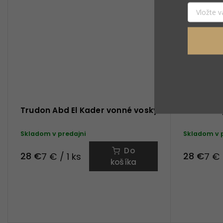
Trudon Abd El Kader vonné vosky
Trudon C
Skladom v predajni
Skladom v 
Do
28 €
28 €
7 € / 1 ks
7 € 
košíka