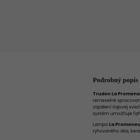
Podrobný popis
Trudon La Promen
remeselné spracovan
zapálení čajovej svie
systém umožňuje ľahk
Lampa
La Promene
ryhovaného skla, kera