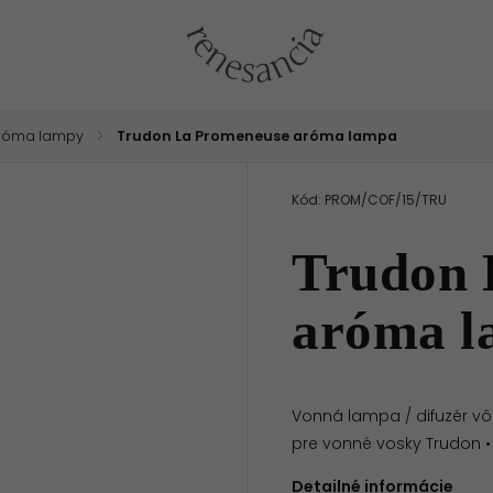
róma lampy
/
Trudon La Promeneuse aróma lampa
Kód:
PROM/COF/15/TRU
Trudon 
aróma l
Vonná lampa / difuzér v
pre vonné vosky Trudon •
Detailné informácie