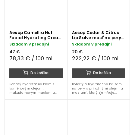
Aesop Camellia Nut
Aesop Cedar & Citrus
Facial Hydrating Cream
Lip Salve masť na pery 9
pleťový krém 60 ml
ml
Skladom v predajni
Skladom v predajni
47 €
20 €
78,33 € / 100 ml
222,22 € / 100 ml
Do košíka
Do košíka
Bohatý hydratačný krém s
Bohatý a hydratačný balzam
kaméliovým olejom,
na pery s prírodnými olejmi a
makadamovým maslom a
maslami, ktorý zjemňuje,
výťažkami z harmančeka, ktorý
vyživuje a chráni pery pred
vyživuje, upokojuje a chráni
vysušením. Vôňa cédrového
suchú a citlivú pleť pred
dreva a citrusov pre svieži
stratou vlhkosti.
pocit.