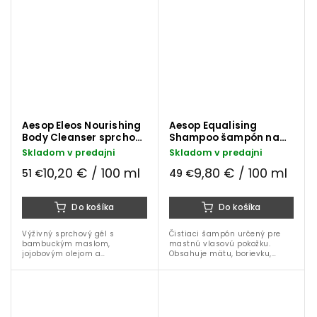
suchú pokožku, zanecháva ju
hebkú, hydratovanú a
zahalenú do hrejivej drevito-
korenistej vône.
Aesop Eleos Nourishing
Aesop Equalising
Body Cleanser sprchový
Shampoo šampón na
gél 500 ml
vlasy 500 ml
Skladom v predajni
Skladom v predajni
10,20 € / 100 ml
9,80 € / 100 ml
51 €
49 €
Do košíka
Do košíka
Výživný sprchový gél s
Čistiaci šampón určený pre
bambuckým maslom,
mastnú vlasovú pokožku.
jojobovým olejom a
Obsahuje mätu, borievku,
vitamínom E. Jemne čistí
čajovník a limetku, ktoré čistia,
suchú pokožku, zanecháva ju
osviežujú a pomáhajú obnoviť
hebkú, hydratovanú a
rovnováhu pokožky hlavy.
zahalenú do hrejivej drevito-
korenistej vône.