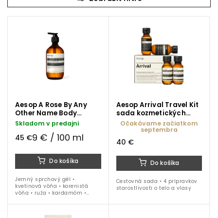
Najdrahšie
Najpredávanejšie
Aesop A Rose By Any
Aesop Arrival Travel Kit
Other Name Body
sada kozmetických
Cleanser sprchový gél
produktov
Skladom v predajni
Očakávame začiatkom
500 ml
septembra
9 € / 100 ml
45 €
40 €
Do košíka
Do košíka
Jemný sprchový gél •
Cestovná sada • 4 prípravkov
kvetinová vôňa • korenistá
starostlivosti o telo a vlasy
vôňa • ruža • kardamóm •
citlivé čistenie • 500 ml
balenie s dávkovačom