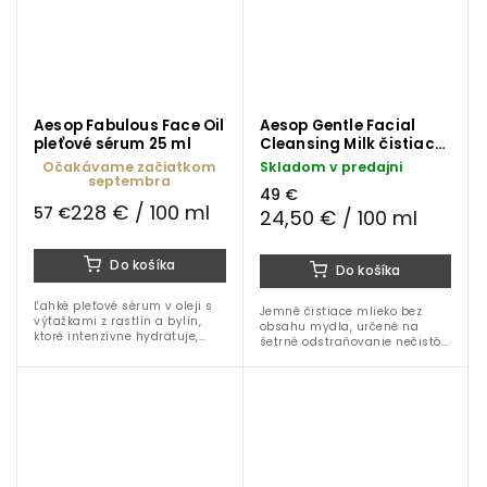
Aesop Fabulous Face Oil
Aesop Gentle Facial
pleťové sérum 25 ml
Cleansing Milk čistiace
pleťové mlieko 200 ml
Očakávame začiatkom
Skladom v predajni
septembra
49 €
228 € / 100 ml
57 €
24,50 € / 100 ml
Do košíka
Do košíka
Ľahké pleťové sérum v oleji s
Jemné čistiace mlieko bez
výťažkami z rastlín a bylín,
obsahu mydla, určené na
ktoré intenzívne hydratuje,
šetrné odstraňovanie nečistôt
zjemňuje a rozjasňuje
a make-upu. Obsahuje
unavenú a mdlú pleť. Ideálne
levanduľu, santalové drevo a
najmä pre normálnu, suchú a
harmanček pre upokojenie a
dehydrovanú...
hydratáciu pokožky.