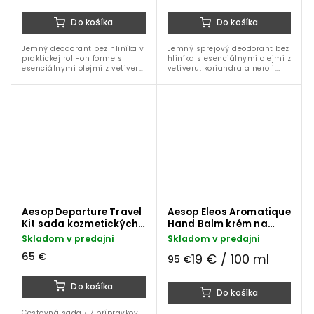
Do košíka
Do košíka
Jemný deodorant bez hliníka v
Jemný sprejový deodorant bez
praktickej roll-on forme s
hliníka s esenciálnymi olejmi z
esenciálnymi olejmi z vetiveru,
vetiveru, koriandra a neroli.
koriandra a neroli. Poskytuje
Poskytuje účinnú ochranu
účinnú ochranu pred
pred nepríjemným zápachom
nepríjemným zápachom
počas celého dňa.
počas celého dňa.
Aesop Departure Travel
Aesop Eleos Aromatique
Kit sada kozmetických
Hand Balm krém na
produktov
ruky 500 ml
Skladom v predajni
Skladom v predajni
65 €
19 € / 100 ml
95 €
Do košíka
Do košíka
Cestovná sada • 7 prípravkov