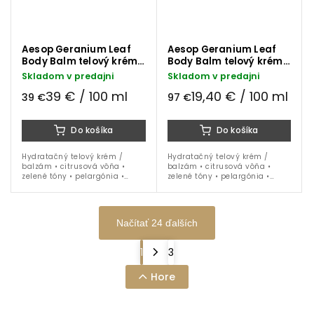
Aesop Geranium Leaf
Aesop Geranium Leaf
Body Balm telový krém
Body Balm telový krém
100 ml
500 ml
Skladom v predajni
Skladom v predajni
39 € / 100 ml
19,40 € / 100 ml
39 €
97 €
Do košíka
Do košíka
Hydratačný telový krém /
Hydratačný telový krém /
balzám • citrusová vôňa •
balzám • citrusová vôňa •
zelené tóny • pelargónia •
zelené tóny • pelargónia •
mandarínka • bergamot • 100
mandarínka • bergamot • 500
ml
ml balenie s dávkovačom
Načítať 24 ďalších
1
3
Hore