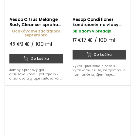
Aesop Citrus Melange
Aesop Conditioner
Body Cleanser sprchový
kondicionér na vlasy
gél 500 ml
100 ml
Očakávame začiatkom
Skladom v predajni
septembra
17 € / 100 ml
17 €
9 € / 100 ml
45 €
Do košíka
Do košíka
Vyvažujúci kondicionér s
Jemný sprchový gél •
výťažkami z ruže, bergamotu a
citrusová vôňa • petitgrain •
harmančeka. Zjemňuje,
citrónová a grapefruitová kôra
vyhladzuje a hydratuje vlasy
• citlivé čistenie • 500 ml
bez zaťaženia. Vhodný na
balenie s dávkovačom
každodenné použitie.