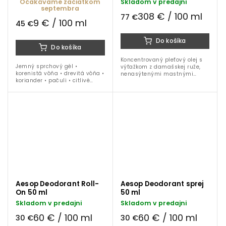
Očakávame začiatkom
Skladom v predajni
septembra
308 € / 100 ml
77 €
9 € / 100 ml
45 €
Do košíka
Do košíka
Koncentrovaný pleťový olej s
Jemný sprchový gél •
výťažkom z damašskej ruže,
korenistá vôňa • drevitá vôňa •
nenasýtenými mastnými
koriander • pačuli • citlivé
kyselinami a rastlinnými
čistenie • 500 ml balenie s
olejmi. Intenzívne vyživuje,
dávkovačom
zjemňuje a obnovuje suchú,
mdlú alebo...
Aesop Deodorant Roll-
Aesop Deodorant sprej
On 50 ml
50 ml
Skladom v predajni
Skladom v predajni
60 € / 100 ml
60 € / 100 ml
30 €
30 €