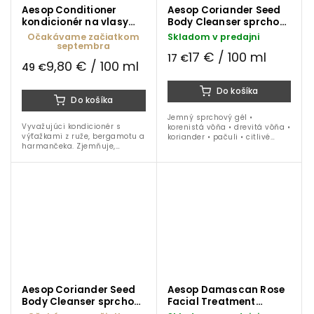
Aesop Conditioner
Aesop Coriander Seed
kondicionér na vlasy
Body Cleanser sprchový
500 ml
gél 100 ml
Očakávame začiatkom
Skladom v predajni
septembra
17 € / 100 ml
17 €
9,80 € / 100 ml
49 €
Do košíka
Do košíka
Jemný sprchový gél •
Vyvažujúci kondicionér s
korenistá vôňa • drevitá vôňa •
výťažkami z ruže, bergamotu a
koriander • pačuli • citlivé
harmančeka. Zjemňuje,
čistenie • 100 ml cestovné
vyhladzuje a hydratuje vlasy
balenie
bez zaťaženia. Vhodný na
každodenné použitie.
Aesop Coriander Seed
Aesop Damascan Rose
Body Cleanser sprchový
Facial Treatment
gél 500 ml
pleťové sérum 25 ml