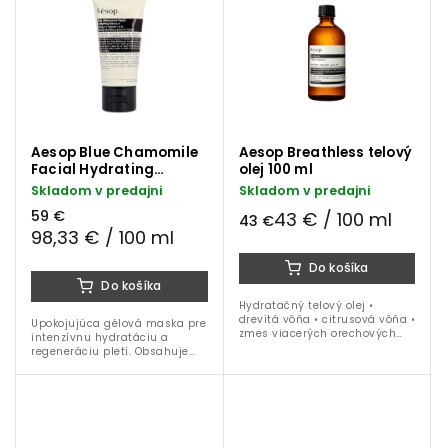
Aesop Blue Chamomile
Aesop Breathless telový
Facial Hydrating
olej 100 ml
Masque pleťová maska
Skladom v predajni
Skladom v predajni
60 ml
59 €
43 € / 100 ml
43 €
98,33 € / 100 ml
Do košíka
Do košíka
Hydratačný telový olej •
drevitá vôňa • citrusová vôňa •
Upokojujúca gélová maska pre
zmes viacerých orechových
intenzívnu hydratáciu a
olejov • pomarančový olej •
regeneráciu pleti. Obsahuje
vitamín E • 100 ml balenie
modrý harmanček, levanduľu
a panthenol pre zjemnenie,
rozjasnenie a posilnenie
pokožky.