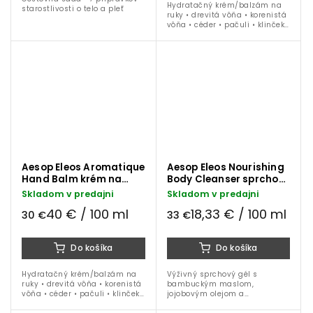
Hydratačný krém/balzám na
starostlivosti o telo a pleť
ruky • drevitá vôňa • korenistá
vôňa • céder • pačuli • klinček •
500 ml balenie
Aesop Eleos Aromatique
Aesop Eleos Nourishing
Hand Balm krém na
Body Cleanser sprchový
ruky 75 ml
gél 180 ml
Skladom v predajni
Skladom v predajni
40 € / 100 ml
18,33 € / 100 ml
30 €
33 €
Do košíka
Do košíka
Hydratačný krém/balzám na
Výživný sprchový gél s
ruky • drevitá vôňa • korenistá
bambuckým maslom,
vôňa • céder • pačuli • klinček •
jojobovým olejom a
75 ml tuba
vitamínom E. Jemne čistí