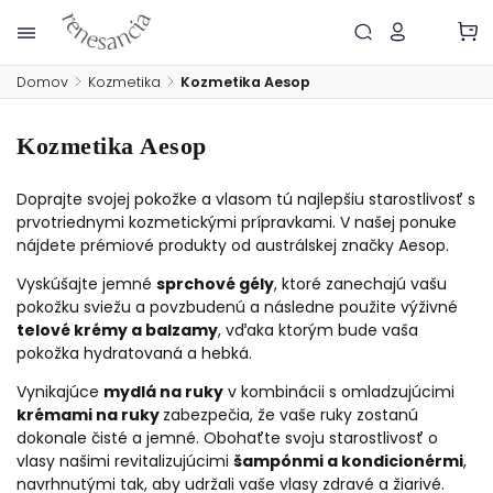
Domov
/
Kozmetika
/
Kozmetika Aesop
Kozmetika Aesop
Doprajte svojej pokožke a vlasom tú najlepšiu starostlivosť s
prvotriednymi kozmetickými prípravkami. V našej ponuke
nájdete prémiové produkty od austrálskej značky Aesop.
Vyskúšajte jemné
sprchové gély
, ktoré zanechajú vašu
pokožku sviežu a povzbudenú a následne použite výživné
telové krémy a balzamy
, vďaka ktorým bude vaša
pokožka hydratovaná a hebká.
Vynikajúce
mydlá na ruky
v kombinácii s omladzujúcimi
krémami na ruky
zabezpečia, že vaše ruky zostanú
dokonale čisté a jemné.
Obohaťte svoju starostlivosť o
vlasy našimi revitalizujúcimi
šampónmi a kondicionérmi
,
navrhnutými tak, aby udržali vaše vlasy zdravé a žiarivé.